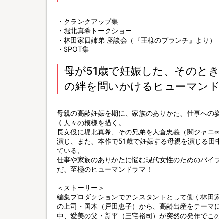
・クランクアップ集
・堀北真希トークショー
・林田家四姉弟 座談会（『王様のブランチ』より）
・SPOT集
母が51歳で妊娠した、そのと
の絆を問いかけるヒューマン
母親の高齢妊娠を期に、家族のありかた、仕事への
く人々の模様を描く。
長女役に堀北真希、その兄弟を大倉忠義（関ジャニ∞
演じ、また、本作で51歳で妊娠する母親を演じる田
ている。
仕事や家族のありかたに悩む現代女性のためのバイ
だ、至極のヒューマンドラマ！
＜ストーリー＞
編集プロダクションでアシスタントとして働く林田
の上司・国木（戸田恵子）から、高齢出産をテーマ
中、愛美の父・新平（三宅裕司）が突然の発作でこ