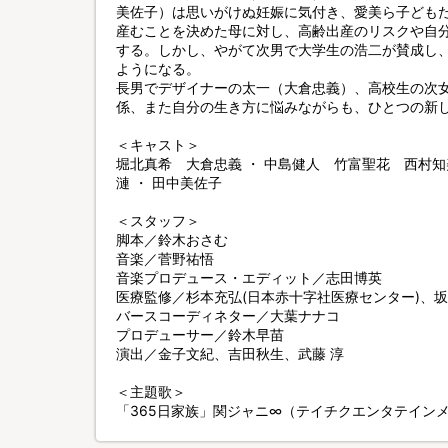
美佐子）は思いがけぬ妊娠に気付き、愛美ら子ども
産むことを決めた母に対し、高齢出産のリスクや自
する。しかし、やがて次男で大学生の浩二が賛成し
ようになる。
長男でデザイナーの太一（大倉忠義）、高校生の次
係、また自分の生き方に悩みながらも、ひとつの新
＜キャスト＞
堀北真希 大倉忠義 ・ 中島健人 竹富聖花 西村
漣 ・ 田中美佐子
＜スタッフ＞
脚本／鈴木おさむ
音楽／菅野祐悟
音楽プロデュース・エディット／志田博英
医療監修／杉本充弘(日本赤十字社医療センター)、坂
バースコーディネター／大葉ナナコ
プロデューサー／鈴木早苗
演出／金子文紀、吉田秋生、武藤 淳
＜主題歌＞
「365日家族」関ジャニ∞（テイチクエンタテイン