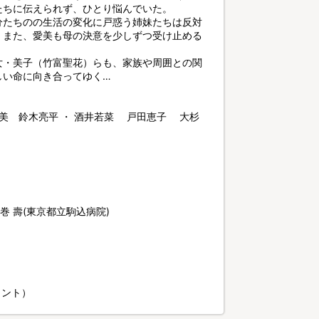
たちに伝えられず、ひとり悩んでいた。
分たちのの生活の変化に戸惑う姉妹たちは反対
、また、愛美も母の決意を少しずつ受け止める
女・美子（竹富聖花）らも、家族や周囲との関
しい命に向き合ってゆく…
知美 鈴木亮平 ・ 酒井若菜 戸田恵子 大杉
巻 壽(東京都立駒込病院)
メント）