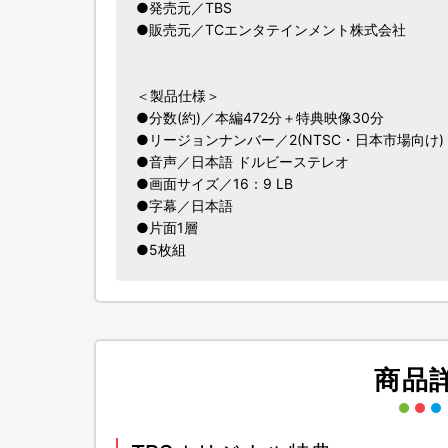
●発売元／TBS
●販売元／TCエンタテインメント株式会社
＜製品仕様＞
●分数(約)／本編472分＋特典映像30分
●リージョンナンバー／2(NTSC・日本市場向け)
●音声／日本語 ドルビーステレオ
●画面サイズ／16：9 LB
●字幕／日本語
●片面1層
●5枚組
商品