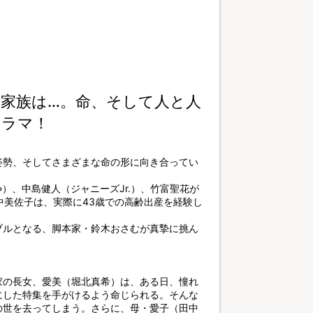
き家族は…。命、そして人と人
ドラマ！
姿勢、そしてさまざまな命の形に向き合ってい
）、中島健人（ジャニーズJr.）、竹富聖花が
中美佐子は、実際に43歳での高齢出産を経験し
ブルとなる、脚本家・鈴木おさむが真摯に挑ん
家の長女、愛美（堀北真希）は、ある日、憧れ
にした特集を手がけるよう命じられる。そんな
の世を去ってしまう。さらに、母・愛子（田中