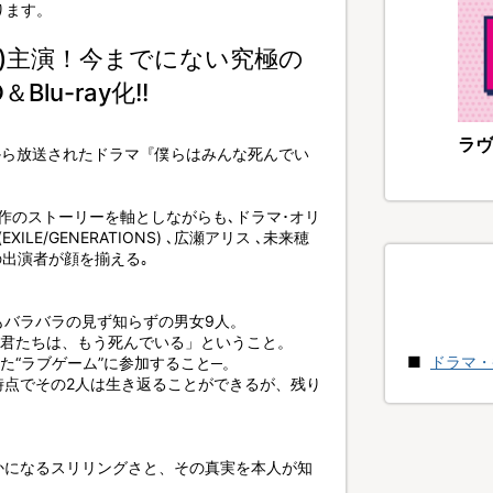
ります。
IONS)主演！今までにない究極の
u-ray化!!
ラヴ
年7月から放送されたドラマ『僕らはみんな死んでい
作のストーリーを軸としながらも､ドラマ･オリ
E/GENERATIONS) ､広瀬アリス ､未来穂
抜群の出演者が顔を揃える｡
もバラバラの見ず知らずの男女9人。
「君たちは、もう死んでいる」ということ。
ドラマ・
た“ラブゲーム”に参加すること─。
時点でその2人は生き返ることができるが、残り
。
かになるスリリングさと、その真実を本人が知