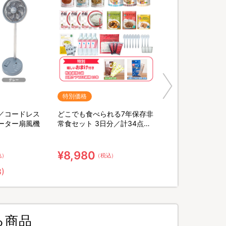
特別価格
／コードレス
どこでも食べられる7年保存非
ーター扇風機
常食セット 3日分／計34点セ
ット【特典】粉末緑茶&口腔ケ
ア用ウェット綿棒
¥8,980
込）
（税込）
8)
る商品