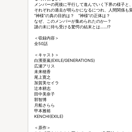
メンバーの死後に平行して進んでいく下界の様子と
それぞれの過去が明らかになるにつれ、人間関係も
“神様”の真の目的は？ “神様”の正体は？
なぜ、このメンバーが集められたのか─？
謎の末に待ち受ける驚愕の結末とは……!?
＜収録内容＞
全50話
＜キャスト＞
白濱亜嵐(EXILE/GENERATIONS)
広瀬アリス
未来穂香
尾上寛之
加賀美セイラ
辻本耕志
田中美奈子
郭智博
月船さらら
甲本雅裕
KENCHI(EXILE)
＜原作＞