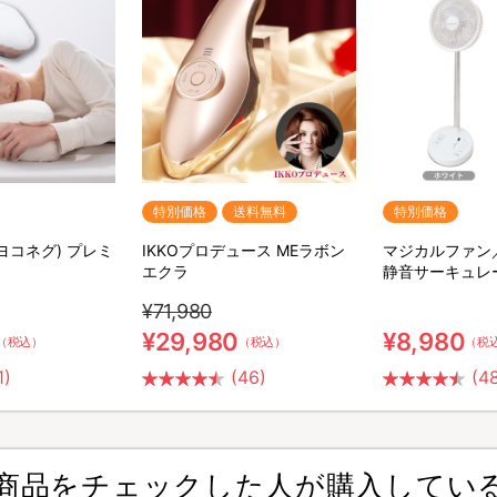
特別価格
送料無料
特別価格
(ヨコネグ) プレミ
IKKOプロデュース MEラボン
マジカルファン
エクラ
静音サーキュレ
¥71,980
¥29,980
¥8,980
（税込）
（税込）
（税
1)
(46)
(4
商品をチェックした人が購入してい