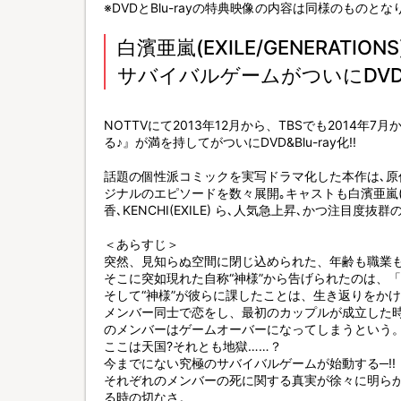
※DVDとBlu-rayの特典映像の内容は同様のものとな
白濱亜嵐(EXILE/GENERAT
サバイバルゲームがついにDVD＆Bl
NOTTVにて2013年12月から、TBSでも2014
る♪』が満を持してがついにDVD&Blu-ray化!!
話題の個性派コミックを実写ドラマ化した本作は､原
ジナルのエピソードを数々展開｡キャストも白濱亜嵐(EXIL
香､KENCHI(EXILE) ら､人気急上昇､かつ注目度
＜あらすじ＞
突然、見知らぬ空間に閉じ込められた、年齢も職業
そこに突如現れた自称“神様”から告げられたのは、
そして“神様”が彼らに課したことは、生き返りをかけ
メンバー同士で恋をし、最初のカップルが成立した
のメンバーはゲームオーバーになってしまうという
ここは天国?それとも地獄……？
今までにない究極のサバイバルゲームが始動する─!!
それぞれのメンバーの死に関する真実が徐々に明ら
る時の切なさ。