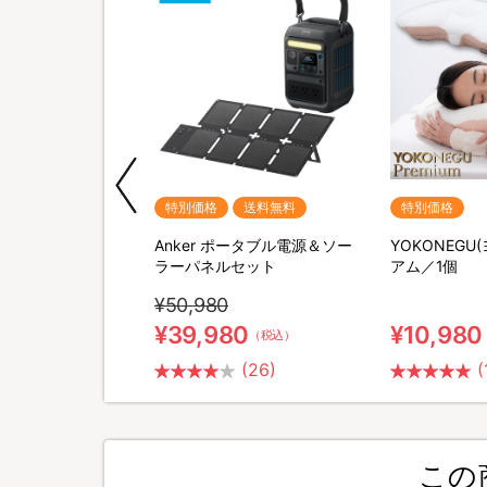
期間限定
特別価格
送料無料
特別価格
M SHAVER(リファス
Anker ポータブル電源＆ソー
YOKONEGU
バー) 特別セット
ラーパネルセット
アム／1個
¥50,980
0
¥39,980
¥10,980
（税込）
（税込）
(2)
(26)
(
この