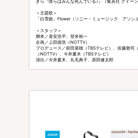
きら『僕らはみんな死んでいる♪』（集英社 クイー
＜主題歌＞
「白雪姫」Flower（ソニー・ミュージック アソ
＜スタッフ＞
脚本／喜安浩平、登米裕一
企画／上田徳浩（NOTTV）
プロデュース／前田菜穂（TBSテレビ）、佐藤敦司
（NOTTV）、今井夏木（TBSテレビ）
演出／今井夏木、丸毛典子、原田健太郎