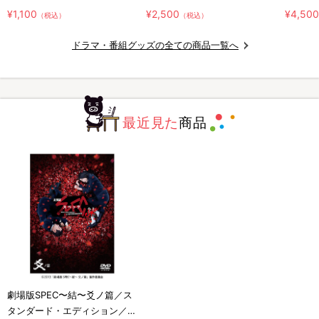
¥1,100
¥2,500
¥4,50
（税込）
（税込）
ドラマ・番組グッズの全ての商品一覧へ
最近見た
商品
劇場版SPEC〜結〜爻ノ篇／ス
タンダード・エディション／