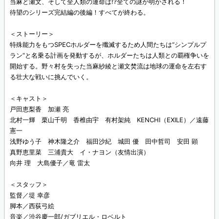
当麻と瀬文、そして全人類の運命は!?全ての謎が明かされる！
待望のシリーズ完結編の後編！すべてが終わる。
＜ストーリー＞
特殊能力をもつSPECホルダーを殲滅するため人間たちは“シンプルプ
ラン“と名乗る計画を発動するが、ホルダーたちは人類との覇権争いを
開始する。野々村を失った当麻紗綾と瀬文焚流は地球の運命を左右す
る壮大な戦いに挑んでいく。
＜キャスト＞
戸田恵梨香 加瀬 亮
北村一輝 栗山千明 香椎由宇 有村架純 KENCHI（EXILE）／遠藤
憲一
浅野ゆう子 神木隆之介 福田沙紀 城田 優 田中哲司 安田 顕
真野恵里菜 三浦貴大 イ・ナヨン（友情出演）
向井 理 大島優子／竜 雷太
＜スタッフ＞
監督／堤 幸彦
脚本／西荻弓絵
音楽／渋谷慶一郎/ガブリエル・ロベルト