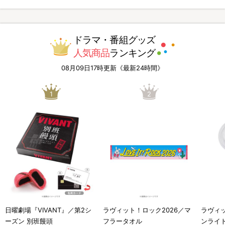
ドラマ・番組グッズ
人気商品
ランキング
08月09日17時更新《最新24時間》
1
2
日曜劇場『VIVANT』／第2シ
ラヴィット！ロック2026／マ
ラヴィッ
ーズン 別班饅頭
フラータオル
ンライ