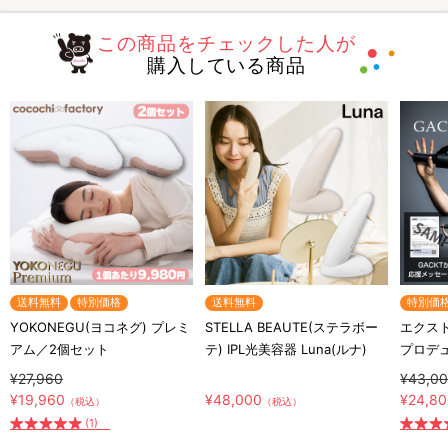
この商品をチェックした人が
購入している商品
送料無料
特別価格
送料無料
特別価
YOKONEGU(ヨコネグ) プレミ
STELLA BEAUTE(ステラボー
エクスト
アム／2個セット
テ) IPL光美容器 Luna(ルナ)
プロデ
¥27,960
¥43,0
¥19,960
¥48,000
¥24,8
（税込）
（税込）
(1)