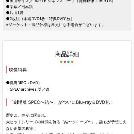
●画面サイズ／16:9 LB シネマスコープ（特典映像：16:9 LB）
●字幕／日本語
●片面1層
●2枚組（本編DVD1枚＋特典DVD1枚）
※ジャケット・製品仕様は変更になる場合がございます。
商品詳細
映像特典
●特典DISC（DVD）
・SPEC archives 爻ノ篇
『劇場版 SPEC〜結〜』がついにBlu-ray＆DVD化！
歴史よ。静かに瞑目れ。
大ヒットシリーズの終焉を飾る『結〜クローズ〜』。誰もが予想しえ
ない衝撃の真実！