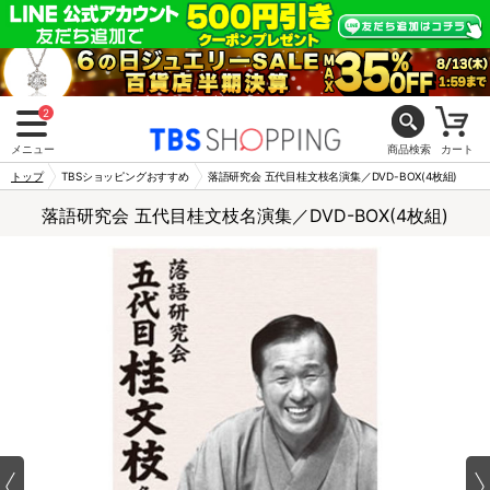
2
メニュー
商品検索
カート
トップ
TBSショッピングおすすめ
落語研究会 五代目桂文枝名演集／DVD-BOX(4枚組)
落語研究会 五代目桂文枝名演集／DVD-BOX(4枚組)