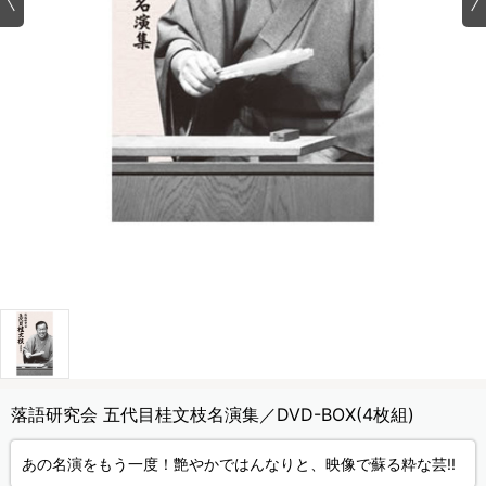
落語研究会 五代目桂文枝名演集／DVD-BOX(4枚組)
あの名演をもう一度！艶やかではんなりと、映像で蘇る粋な芸!!