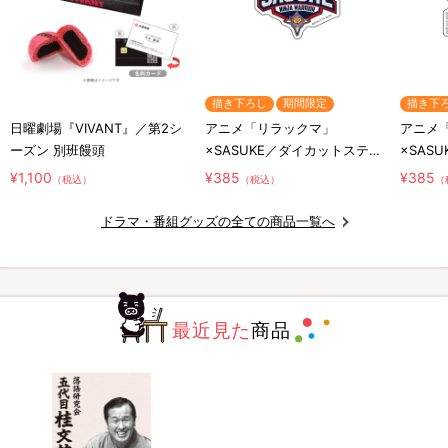
描き下ろし
期間限定
描き下
日曜劇場『VIVANT』／第2シ
アニメ「リラックマ」
アニメ
ーズン 別班饅頭
×SASUKE／ダイカットステッ
×SAS
カー／コラボロゴ
カー／
¥1,100
¥385
¥385
（税込）
（税込）
（
リ
ドラマ・番組グッズの全ての商品一覧へ
最近見た
商品