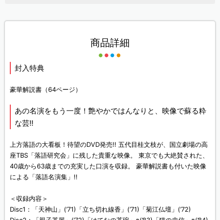
商品詳細
封入特典
豪華解説書（64ページ）
あの名演をもう一度！艶やかではんなりと、映像で蘇る粋
な芸!!
上方落語の大看板！待望のDVD発売!! 五代目桂文枝が、国立劇場の高
座TBS「落語研究会」に残した貴重な映像。 東京でも大絶賛された、
40歳から63歳までの充実した口演を収録。 豪華解説書も付いた映像
による「落語名演集」!!
＜収録内容＞
Disc1：「天神山」(’71)「立ち切れ線香」(’71)「菊江仏壇」(’72)