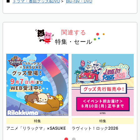
ドラマ・番組グッズ&DVD
>
Blu-ray・DVD
関連する
特集・セール
特集
特集
ズ
アニメ「リラックマ」×SASUKE
ラヴィット！ロック2026