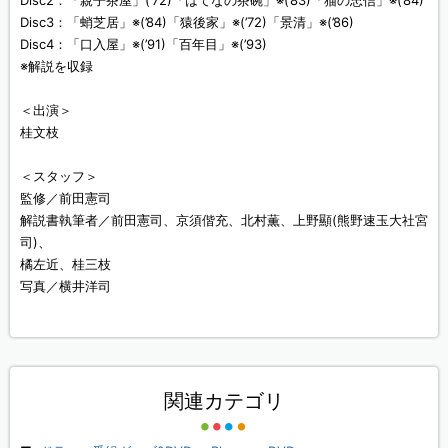
Disc2：「親子茶屋」(’72)「はてなの茶碗」※(’83)「猫の忠信」※(’84)
Disc3：「蛸芝居」※(’84)「猿後家」※(’72)「景清」※(’86)
Disc4：「口入屋」※(’91)「百年目」※(’93)
※解説を収録
＜出演＞
桂文枝
＜スタッフ＞
監修／前田憲司
解説書執筆者／前田憲司、京須偕充、北村薫、上野顯(熊野速玉大社宮
司)、
橘左近、桂三枝
写真／横井洋司
関連カテゴリ