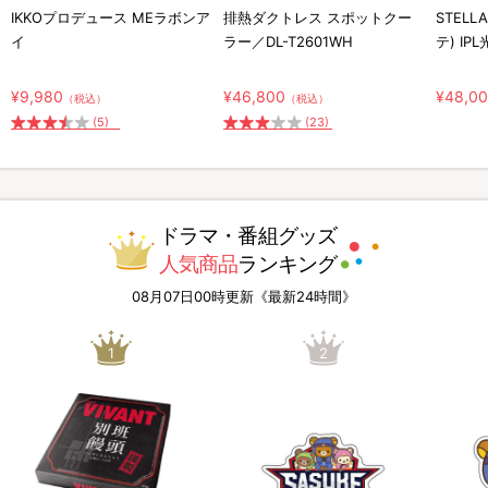
IKKOプロデュース MEラボンア
排熱ダクトレス スポットクー
STELL
イ
ラー／DL-T2601WH
テ) IP
¥9,980
¥46,800
¥48,0
（税込）
（税込）
(5)
(23)
ドラマ・番組グッズ
人気商品
ランキング
08月07日00時更新《最新24時間》
1
2