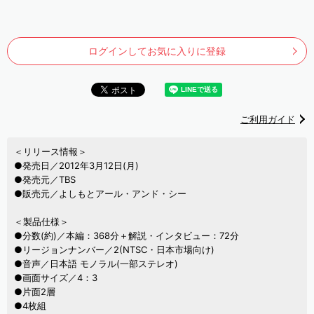
ログインしてお気に入りに登録
ご利用ガイド
＜リリース情報＞
●発売日／2012年3月12日(月)
●発売元／TBS
●販売元／よしもとアール・アンド・シー
＜製品仕様＞
●分数(約)／本編：368分＋解説・インタビュー：72分
●リージョンナンバー／2(NTSC・日本市場向け)
●音声／日本語 モノラル(一部ステレオ)
●画面サイズ／4：3
●片面2層
●4枚組