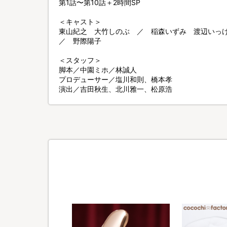
第1話〜第10話＋2時間SP
＜キャスト＞
東山紀之 大竹しのぶ ／ 稲森いずみ 渡辺いっ
／ 野際陽子
＜スタッフ＞
脚本／中園ミホ／林誠人
プロデューサー／塩川和則、橋本孝
演出／吉田秋生、北川雅一、松原浩