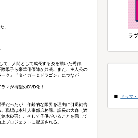
した。
ラヴ
。
として、人間として成長する姿を描いた秀作。
野際陽子ら豪華俳優陣が共演。また、主人公の
パーク』『タイガー＆ドラゴン』につなが
ドラマが待望のDVD化！
ドラマ・
選手だったが、年齢的な限界を理由に引退勧告
る。職場は本社人事部庶務課。課長の大森（渡
（鈴木砂羽）、そして子供がいることを隠して
向上プロジェクトに配属される。