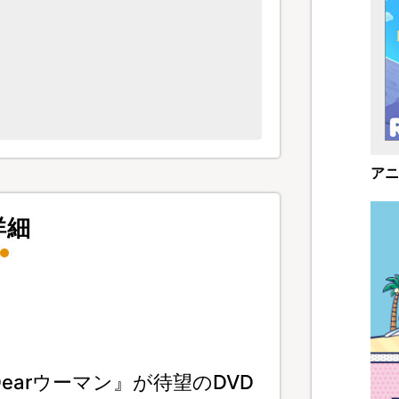
アニ
詳細
『Dearウーマン』が待望のDVD