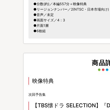
●分数(約)／本編557分＋映像特典
●リージョンナンバー／2(NTSC・日本市場向け)
●音声／未定
●画面サイズ／4：3
●片面1層
●6枚組
商品
映像特典
次回予告集
【TBS懐ドラ SELECTION】