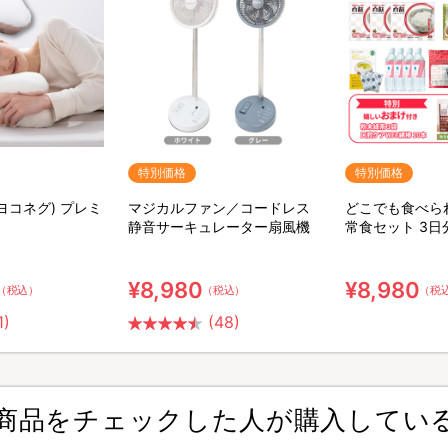
特別価格
特別価格
(ヨコネグ) プレミ
マジカルファン／コードレス
どこでも食べら
静音サーキュレーター扇風機
常食セット 3日
ット【特典】粉
ア用ウェット綿
¥8,980
¥8,980
（税込）
（税込）
（税
1)
(48)
商品をチェックした人が購入してい