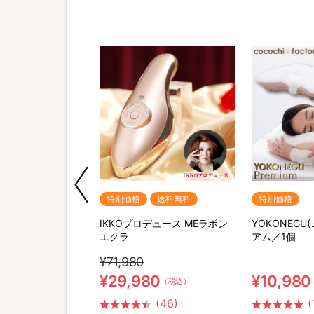
送料無料
特別価格
送料無料
特別価格
ポータブル電源＆ソー
IKKOプロデュース MEラボン
YOKONEGU
セット
エクラ
アム／1個
¥71,980
0
¥29,980
¥10,980
（税込）
（税込）
(26)
(46)
(