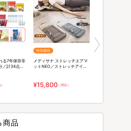
特別価格
れる7年保存非
メディサナ ストレッチエアマ
分／計34点セ
ットNEO／ストレッチアイテ
末緑茶&口腔ケ
ム
棒
¥15,800
込）
（税込）
る商品