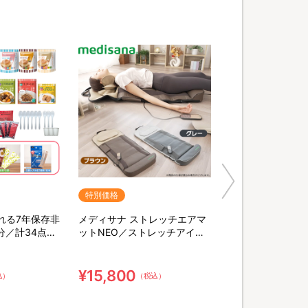
特別価格
れる7年保存非
メディサナ ストレッチエアマ
分／計34点セ
ットNEO／ストレッチアイテ
末緑茶&口腔ケ
ム
棒
¥15,800
込）
（税込）