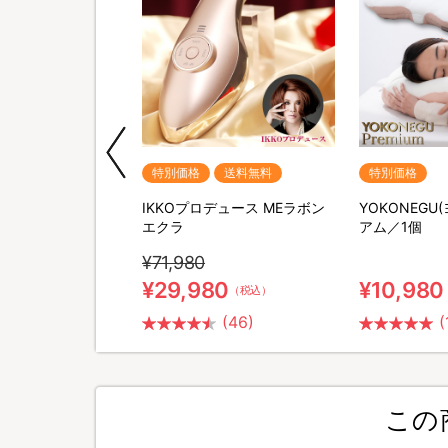
送料無料
特別価格
送料無料
特別価格
ポータブル電源＆ソー
IKKOプロデュース MEラボン
YOKONEGU
セット
エクラ
アム／1個
¥71,980
0
¥29,980
¥10,980
（税込）
（税込）
(26)
(46)
(
この