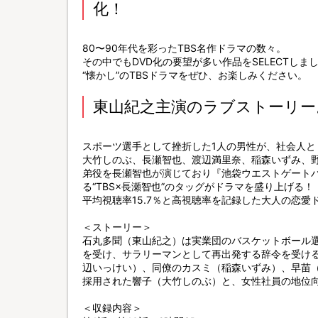
化！
80〜90年代を彩ったTBS名作ドラマの数々。
その中でもDVD化の要望が多い作品をSELECTしま
“懐かし”のTBSドラマをぜひ、お楽しみください。
東山紀之主演のラブストーリー
スポーツ選手として挫折した1人の男性が、社会人
大竹しのぶ、長瀬智也、渡辺満里奈、稲森いずみ、
弟役を長瀬智也が演じており『池袋ウエストゲート
る“TBS×長瀬智也”のタッグがドラマを盛り上げる！
平均視聴率15.7％と高視聴率を記録した大人の恋愛
＜ストーリー＞
石丸多聞（東山紀之）は実業団のバスケットボール
を受け、サラリーマンとして再出発する辞令を受け
辺いっけい）、同僚のカスミ（稲森いずみ）、早苗
採用された響子（大竹しのぶ）と、女性社員の地位
＜収録内容＞