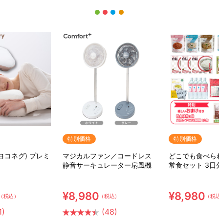
特別価格
特別価格
(ヨコネグ) プレミ
マジカルファン／コードレス
どこでも食べら
静音サーキュレーター扇風機
常食セット 3日
ット【特典】粉
ア用ウェット綿
¥8,980
¥8,980
（税込）
（税込）
（税
1)
(48)