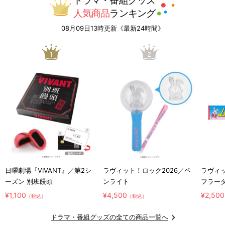
ドラマ・番組グッズ
人気商品
ランキング
08月09日13時更新《最新24時間》
1
2
日曜劇場『VIVANT』／第2シ
ラヴィット！ロック2026／ペ
ラヴィッ
ーズン 別班饅頭
ンライト
フラー
¥1,100
¥4,500
¥2,500
（税込）
（税込）
ドラマ・番組グッズの全ての商品一覧へ