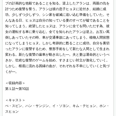
プの計画的な他殺であることを知る。逆上したアランは、両親の仇を
討つため復讐を誓う。アランは彼の息子ヒョヌに近付き、結婚に成
功。少しずつ少しずつ、シン家を破滅に追い込む準備をしていた。そ
んなある日、ヒョヌは自分の知っている妻のすべてが嘘であることを
知ってしまう。絶望したヒョヌは、アランに全てを問いただす為、彼
女の運転する車に乗り込む。全てを知られたアランは逆上。お互い罵
倒しあっていたその時、車が交通事故にあってしまう。植物人間状態
になってしまうヒョヌ。しかし奇跡的に甦ることに成功。自分を裏切
ったアランに復讐するため、整形手術をして新たな人間として生まれ
変わる。新たな復讐の歯車が動き出した—。夫と妻は運命的というべ
きか、壮絶な復讐のゲームを始め、すさまじい対立が激化していく。
しかし、根底に流れる因縁の血が、それぞれを不幸にしていくと気づ
くが—。
＜収録内容＞
第１話〜第10話
＜キャスト＞
ぺ・スビン、ハン・サンジン、イ・ソヨン、キム・テヒョン、ホン・
スヒョン