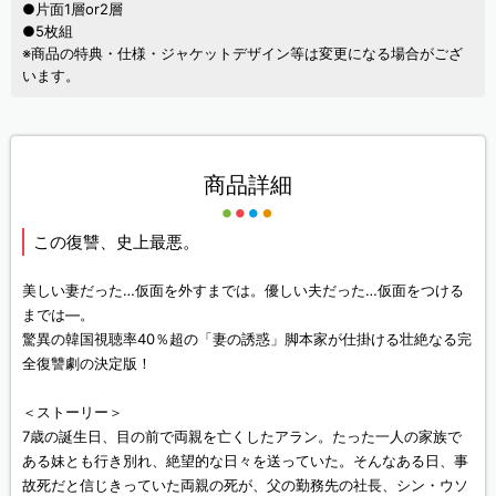
●片面1層or2層
●5枚組
※商品の特典・仕様・ジャケットデザイン等は変更になる場合がござ
います。
商品詳細
この復讐、史上最悪。
美しい妻だった…仮面を外すまでは。優しい夫だった…仮面をつける
までは—。
驚異の韓国視聴率40％超の「妻の誘惑」脚本家が仕掛ける壮絶なる完
全復讐劇の決定版！
＜ストーリー＞
7歳の誕生日、目の前で両親を亡くしたアラン。たった一人の家族で
ある妹とも行き別れ、絶望的な日々を送っていた。そんなある日、事
故死だと信じきっていた両親の死が、父の勤務先の社長、シン・ウソ