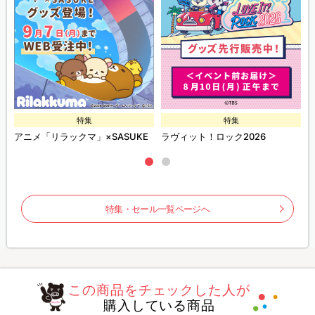
特集
特集
ズ
アニメ「リラックマ」×SASUKE
ラヴィット！ロック2026
特集・セール一覧ページへ
この商品をチェックした人が
購入している商品