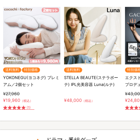
送料無料
特別価格
送料無料
特別価
YOKONEGU(ヨコネグ) プレミ
STELLA BEAUTE(ステラボー
エクスト
アム／2個セット
テ) IPL光美容器 Luna(ルナ)
プロデ
¥27,960
¥43,0
¥19,960
¥48,000
¥24,8
（税込）
（税込）
(1)