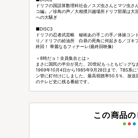
ドリフの国語算数理科社会／スズ虫さんとマツ虫さ
コ編』／珍鳥の声／大相撲川越場所ドリフ部屋は大
への大騒ぎ
■DISC3
ドリフの忍者武芸帳 秘術あの手この手／体操コント
り／ドリフの給油所 白昼の死角に何起きる／ゴキ
終回！ 華麗なるフィナーレ(最終回映像)
＜8時だョ！全員集合とは＞
まさに国民の半分が見た、20世紀もっともビッグな
1969年10月4日から1985年9月28日まで、TB
ン管に釘付けにしました。最高視聴率50.5％、放送
のテレビ史に残る番組です。
この商品の