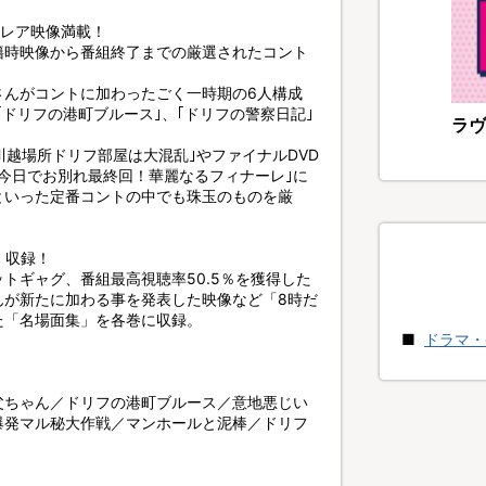
どレア映像満載！
籍時映像から番組終了までの厳選されたコント
さんがコントに加わったごく一時期の6人構成
｢ドリフの港町ブルース｣、｢ドリフの警察日記｣
ラヴ
川越場所ドリフ部屋は大混乱｣やファイナルDVD
今日でお別れ最終回！華麗なるフィナーレ｣に
といった定番コントの中でも珠玉のものを厳
」収録！
トギャグ、番組最高視聴率50.5％を獲得した
んが新たに加わる事を発表した映像など「8時だ
た「名場面集」を各巻に収録。
ドラマ・
父ちゃん／ドリフの港町ブルース／意地悪じい
爆発マル秘大作戦／マンホールと泥棒／ドリフ