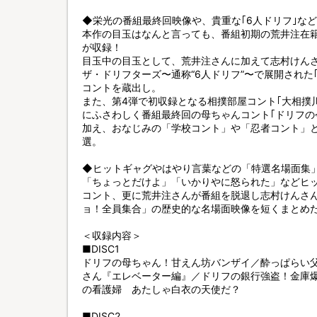
◆栄光の番組最終回映像や、貴重な｢6人ドリフ｣な
本作の目玉はなんと言っても、番組初期の荒井注在
が収録！
目玉中の目玉として、荒井注さんに加えて志村けん
ザ・ドリフターズ〜通称“6人ドリフ”〜で展開された
コントを蔵出し。
また、第4弾で初収録となる相撲部屋コント｢大相撲
にふさわしく番組最終回の母ちゃんコント｢ドリフの
加え、おなじみの「学校コント」や「忍者コント」
選。
◆ヒットギャグやはやり言葉などの「特選名場面集
「ちょっとだけよ」「いかりやに怒られた」などヒッ
コント、更に荒井注さんが番組を脱退し志村けんさ
ョ！全員集合」の歴史的な名場面映像を短くまとめ
＜収録内容＞
■DISC1
ドリフの母ちゃん！甘えん坊バンザイ／酔っぱらい
さん『エレベーター編』／ドリフの銀行強盗！金庫
の看護婦 あたしゃ白衣の天使だ？
■DISC2