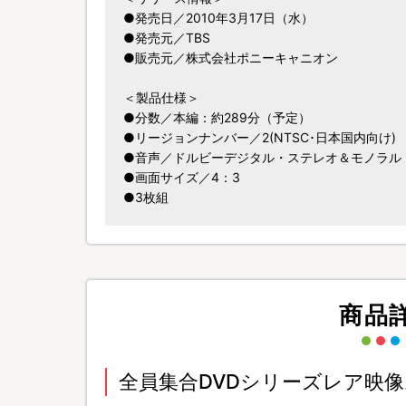
●発売日／2010年3月17日（水）
●発売元／TBS
●販売元／株式会社ポニーキャニオン
＜製品仕様＞
●分数／本編：約289分（予定）
●リージョンナンバー／2(NTSC･日本国内向け)
●音声／ドルビーデジタル・ステレオ＆モノラル
●画面サイズ／4：3
●3枚組
商品
全員集合DVDシリーズレア映