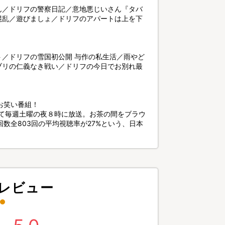
ん／ドリフの警察日記／意地悪じいさん『タバ
混乱／遊びましょ／ドリフのアパートは上を下
／ドリフの雪国初公開 与作の私生活／雨やど
ブリの仁義なき戦い／ドリフの今日でお別れ最
お笑い番組！
S系にて毎週土曜の夜８時に放送。お茶の間をブラウ
回数全803回の平均視聴率が27%という、日本
レビュー