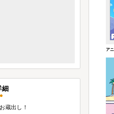
アニ
詳細
像お蔵出し！