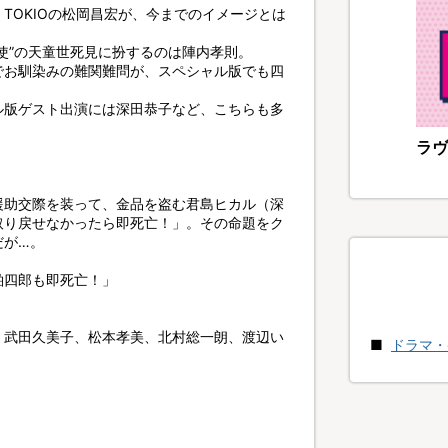
TOKIOの松岡昌宏が、今までのイメージとは
使”の天童世死見に扮するのは陣内孝則。
でお馴染みの難関難問が、スペシャル版でも四
ル版ゲスト出演には深田恭子など、こちらも多
ラヴ
援助交際を装って、金品を盗む君島ヒカル（深
取り戻せなかったら即死亡！」。その命題をク
だが…。
粕四郎も即死亡！」
、武田久美子、松本孝美、北村総一朗、渡辺い
ドラマ・