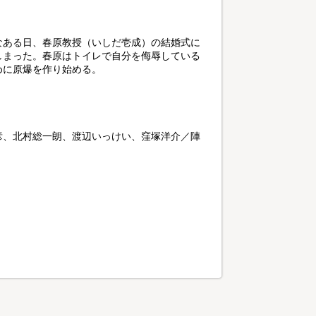
なある日、春原教授（いしだ壱成）の結婚式に
しまった。春原はトイレで自分を侮辱している
めに原爆を作り始める。
彦、北村総一朗、渡辺いっけい、窪塚洋介／陣