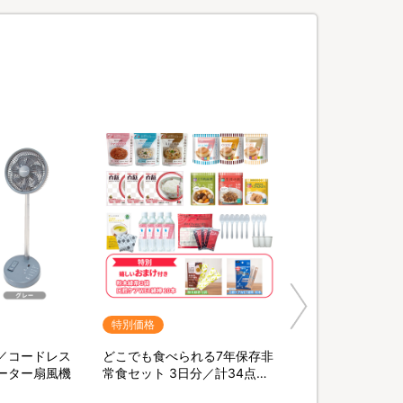
特別価格
／コードレス
どこでも食べられる7年保存非
ーター扇風機
常食セット 3日分／計34点セ
ット【特典】粉末緑茶&口腔ケ