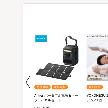
期間限定
特別価格
送料無料
特別価格
M SHAVER(リファス
Anker ポータブル電源＆ソー
YOKONEGU
バー) 特別セット
ラーパネルセット
アム／1個