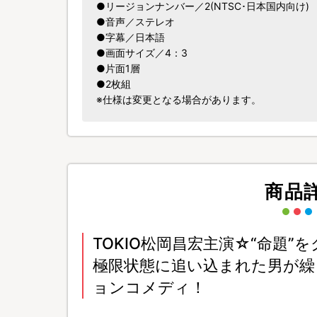
●リージョンナンバー／2(NTSC･日本国内向け)
●音声／ステレオ
●字幕／日本語
●画面サイズ／4：3
●片面1層
●2枚組
※仕様は変更となる場合があります。
商品
TOKIO松岡昌宏主演☆“命題
極限状態に追い込まれた男が繰
ョンコメディ！