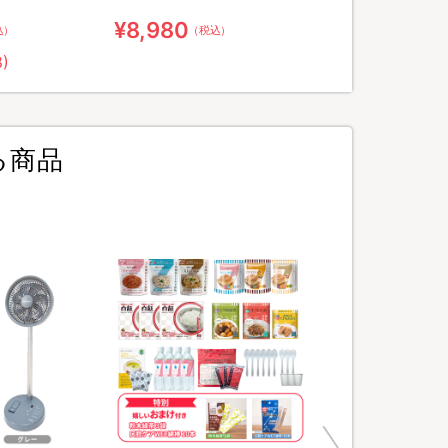
ア用ウェット綿棒
¥8,980
込）
（税込）
8)
る商品