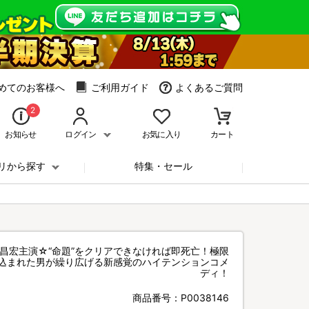
めてのお客様へ
ご利用ガイド
よくあるご質問
2
お知らせ
ログイン
お気に入り
カート
リから探す
特集・セール
松岡昌宏主演☆“命題”をクリアできなければ即死亡！極限
込まれた男が繰り広げる新感覚のハイテンションコメ
ディ！
商品番号：
P0038146