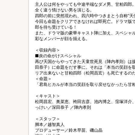
主人公は何をやっても中途半端なダメ男、甘粕四郎。
全く違う情けない男を演じる。
四郎の前に突然現われ、四六時中つきまとう自称“天
今回も命題をクリアできなければ即死亡。ドラマ版
郎を待ち受けている！
また、ドラマ版の豪華キャスト陣に加え、スペシャ
彩なメンバーが顔を揃える。
＜収録内容＞
■炎の命がけスペシャル
再び天国からやってきた天童世死見（陣内孝則）は
田恭子）に命題をだす事に。それは「本当の笑顔を
リア出来ないと甘粕四郎（松岡昌宏）も死亡するの
＜命題＞
「君島ヒカルが本当の笑顔を取り戻せなかったら甘
＜キャスト＞
松岡昌宏、奥菜恵、袴田吉彦、池内博之、窪塚洋介
っけい／深田恭子 ／陣内孝則
＜スタッフ＞
脚本／越智真人
プロデューサー／鈴木早苗、磯山晶