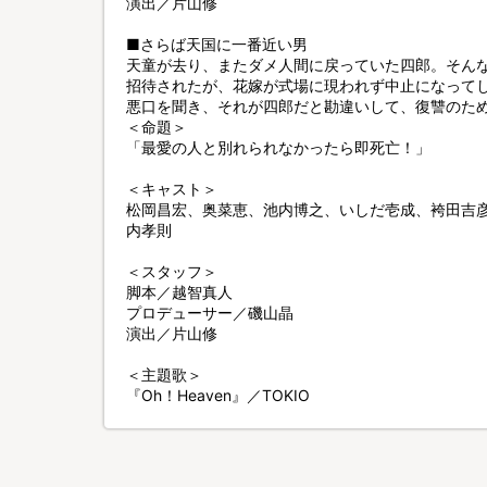
演出／片山修
■さらば天国に一番近い男
天童が去り、またダメ人間に戻っていた四郎。そん
招待されたが、花嫁が式場に現われず中止になって
悪口を聞き、それが四郎だと勘違いして、復讐のた
＜命題＞
「最愛の人と別れられなかったら即死亡！」
＜キャスト＞
松岡昌宏、奥菜恵、池内博之、いしだ壱成、袴田吉
内孝則
＜スタッフ＞
脚本／越智真人
プロデューサー／磯山晶
演出／片山修
＜主題歌＞
『Oh！Heaven』／TOKIO