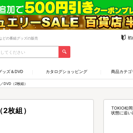
初
などの番組グッズの販売
グッズ＆DVD
カタログショッピング
商品カテゴ
／DVD（2枚組）
TOKIO
（2枚組）
状態に追い