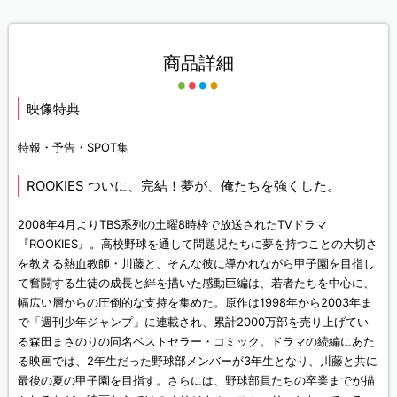
商品詳細
映像特典
特報・予告・SPOT集
ROOKIES ついに、完結！夢が、俺たちを強くした。
2008年4月よりTBS系列の土曜8時枠で放送されたTVドラマ
『ROOKIES』。高校野球を通して問題児たちに夢を持つことの大切さ
を教える熱血教師・川藤と、そんな彼に導かれながら甲子園を目指し
て奮闘する生徒の成長と絆を描いた感動巨編は、若者たちを中心に、
幅広い層からの圧倒的な支持を集めた。原作は1998年から2003年ま
で「週刊少年ジャンプ」に連載され、累計2000万部を売り上げてい
る森田まさのりの同名ベストセラー・コミック。ドラマの続編にあた
る映画では、2年生だった野球部メンバーが3年生となり、川藤と共に
最後の夏の甲子園を目指す。さらには、野球部員たちの卒業までが描