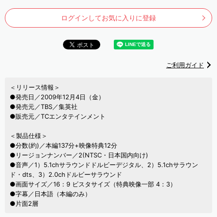
ログインしてお気に入りに登録
ご利用ガイド
＜リリース情報＞
●発売日／2009年12月4日（金）
●発売元／TBS／集英社
●販売元／TCエンタテインメント
＜製品仕様＞
●分数(約)／本編137分+映像特典12分
●リージョンナンバー／2(NTSC・日本国内向け)
●音声／1）5.1chサラウンドドルビーデジタル、2）5.1chサラウン
ド・dts、3）2.0chドルビーサラウンド
●画面サイズ／16：9 ビスタサイズ（特典映像一部 4：3）
●字幕／日本語（本編のみ）
●片面2層