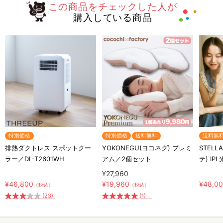
この商品をチェックした人が
購入している商品
特別価格
特別価格
送料無料
送料無
排熱ダクトレス スポットクー
YOKONEGU(ヨコネグ) プレミ
STELL
ラー／DL-T2601WH
アム／2個セット
テ) IP
¥27,960
¥46,800
¥19,960
¥48,0
（税込）
（税込）
(23)
(1)