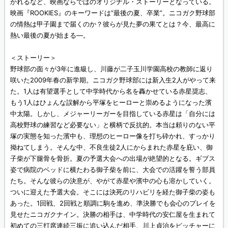
かれるなど、映画ならではのオリジナル・ストーリーとなっている。
映画『ROOKIES』のキーワードは“最後の夏、卒業”。ニコガク野球部
の情熱は甲子園まで届くのか？彼らが見た夢の果てとは？今、最高に
熱い最後の夏が始まる―。
＜ストーリー＞
野球部の面々が3年に進級し、川藤が二子玉川学園高校の教師に返り
咲いた2009年春の新学期。ニコガク野球部には新入生2人がやって来
た。1人は有望選手として中学時代から名を轟かせている赤星奨志、
もう1人はひょんな誤解から平塚をヒーローと崇めるようになった濱
中太陽。しかし、メジャーリーガーを目指している赤星は「自分には
高校野球の練習など必要ない」と横柄で反抗的。本当は頼りのない平
塚の実態を知った濱中も、理想のヒーロー像を打ち砕かれ、すっかり
拗ねてしまう。そんな中、不良生徒2人にからまれた赤星を庇い、御
子柴が下腿骨を骨折。夏の予選大会への出場が絶望的となる。ギブス
姿で病院のベッドに横たわる御子柴を前に、大会での活躍を誓う部員
たち。そんな彼らの決意が、やがて赤星や濱中の心も溶かしていく。
ついに迎えた予選大会。そこには決死のリハビリを経た御子柴の姿も
あった。1回戦、2回戦と順調に駒を進め、準決勝でも会心のプレイを
見せたニコガクナイン。決勝の相手は、中学時代の安仁屋を生まれて
初めての三打席連続三振に追い込んだ相手、川上貞治をピッチャーに