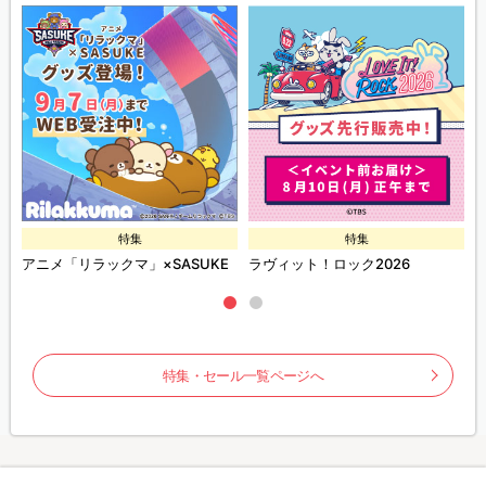
特集
特集
ズ
アニメ「リラックマ」×SASUKE
ラヴィット！ロック2026
特集・セール一覧ページへ