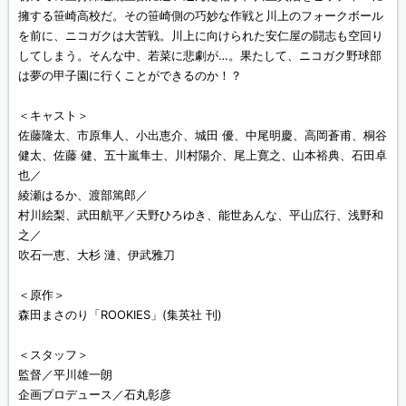
擁する笹崎高校だ。その笹崎側の巧妙な作戦と川上のフォークボール
を前に、ニコガクは大苦戦。川上に向けられた安仁屋の闘志も空回り
してしまう。そんな中、若菜に悲劇が…。果たして、ニコガク野球部
は夢の甲子園に行くことができるのか！？
＜キャスト＞
佐藤隆太、市原隼人、小出恵介、城田 優、中尾明慶、高岡蒼甫、桐谷
健太、佐藤 健、五十嵐隼士、川村陽介、尾上寛之、山本裕典、石田卓
也／
綾瀬はるか、渡部篤郎／
村川絵梨、武田航平／天野ひろゆき、能世あんな、平山広行、浅野和
之／
吹石一恵、大杉 漣、伊武雅刀
＜原作＞
森田まさのり「ROOKIES」(集英社 刊)
＜スタッフ＞
監督／平川雄一朗
企画プロデュース／石丸彰彦