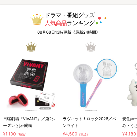
ドラマ・番組グッズ
人気商品
ランキング
08月08日13時更新《最新24時間》
1
2
日曜劇場『VIVANT』／第2シ
ラヴィット！ロック2026／ペ
安住紳
ーズン 別班饅頭
ンライト
み・う
ホルダ
¥1,100
¥4,500
¥4,180
（税込）
（税込）