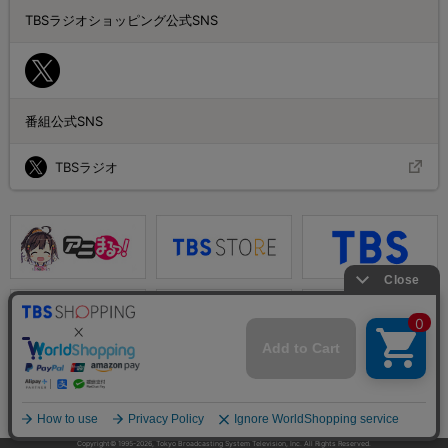
TBSラジオショッピング公式SNS
番組公式SNS
TBSラジオ
Copyright© 1995-
2026
, Tokyo Broadcasting System Television, Inc. All Rights Reserved.