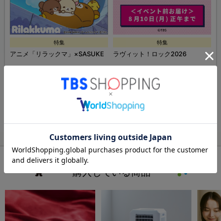
特集
特集
ズ
アニメ「リラックマ」×SASUKE
ラヴィット！ロック2026
特集・セール一覧ページへ
この商品をチェックした人が
購入している商品