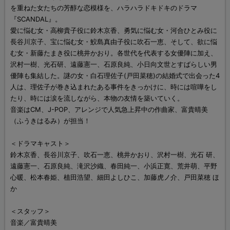
を重ねた女たちの芳醇な恋模様を、ハラハラドキドキのドラマ
『SCANDAL』。
愛に悩む女・高柳貴子役に鈴木京香、勇気に悩む女・河合ひとみ役に
長谷川京子、宝に悩む女・鮫島真由子役に吹石一恵、そして、欲に悩
む女・新藤たまき役に桃井かおり。各世代を代表する女優陣に加え、
沢村一樹、光石研、遠藤憲一、石原良純、小日向文世とすばらしい男
優陣も集結した。謎の女・白石理佐子(戸田菜穂)の結婚式で出会った4
人は、理佐子が巻き込まれたある事件をきっかけに、時には喧嘩をし
たり、時には涙を流しながら、本物の友情を築いていく。
音楽はCM、J-POP、アレンジで人気急上昇中の作曲家、富貴晴美
（ふうきはるみ）が担当！
＜ドラマキャスト＞
鈴木京香、長谷川京子、吹石一恵、桃井かおり、沢村一樹、光石 研、
遠藤憲一、石原良純、滝沢沙織、春田純一、小浜正寛、荒井萌、平野
心暖、松本春姫、植田浩望、細田よしひこ、加藤虎ノ介、戸田菜穂 ほ
か
＜スタッフ＞
音楽／富貴晴美