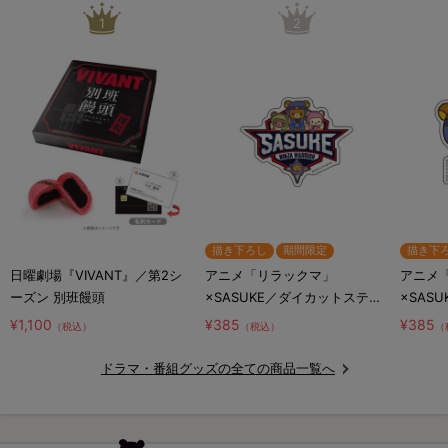
1
2
描き下ろし
期間限定
描き下
日曜劇場『VIVANT』／第2シ
アニメ「リラックマ」
アニメ
ーズン 別班饅頭
×SASUKE／ダイカットステッ
×SAS
カー／コラボロゴ
カー／
¥1,100
¥385
¥385
（税込）
（税込）
（
リ
ドラマ・番組グッズの全ての商品一覧へ