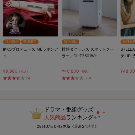
特別価格
期間限定
特別価格
送料無
IKKOプロデュース MEラボンア
排熱ダクトレス スポットクー
STELL
イ
ラー／DL-T2601WH
テ) IP
¥9,980
¥46,800
¥48,0
（税込）
（税込）
(5)
(23)
ドラマ・番組グッズ
人気商品
ランキング
08月07日07時更新《最新24時間》