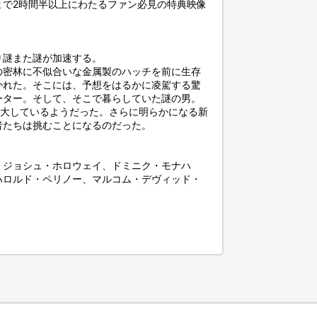
まで2時間半以上にわたるファン必見の特典映像
り謎また謎が加速する。
の密林に不似合いな金属製のハッチを前に生存
かれた。そこには、予想をはるかに凌駕する驚
ーター。そして、そこで暮らしていた謎の男。
拡大しているようだった。さらに明らかになる新
者たちは挑むことになるのだった。
、ジョシュ・ホロウェイ、ドミニク・モナハ
ハロルド・ペリノー、マルコム・デヴィッド・