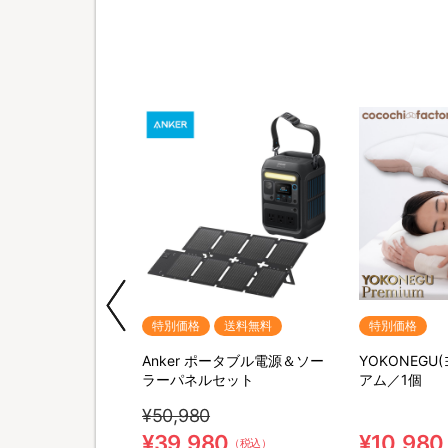
期間限定
特別価格
送料無料
特別価格
M SHAVER(リファス
Anker ポータブル電源＆ソー
YOKONEGU
バー) 特別セット
ラーパネルセット
アム／1個
¥50,980
0
¥39,980
¥10,980
（税込）
（税込）