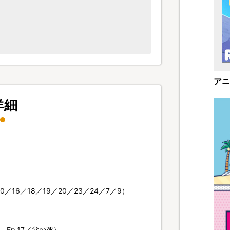
アニ
詳細
／16／18／19／20／23／24／7／9）
Ep.17／父の死）