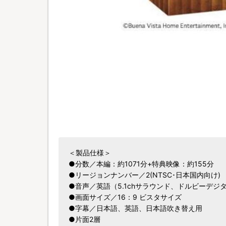
＜製品仕様＞
●分数／本編：約1071分+特典映像：約155分
●リージョンナンバー／2(NTSC･日本国内向け)
●音声／英語（5.1chサラウンド、ドルビーデジ
●画面サイズ／16：9 ビスタサイズ
●字幕／日本語、英語、日本語吹き替え用
●片面2層