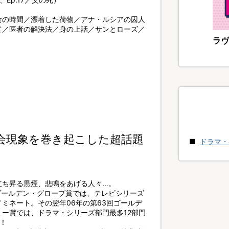
食の時間／漂着した荷物／アナ・ルシアの囚人
て／医者の解決法／身の上話／サンとローズ／
ラヴ
社会現象を巻き起こした超話題
ドラマ・
立ち昇る黒煙、悲鳴をあげる人々…。
2回ゴールデン・グローブ賞では、テレビシリーズ
ミネート。その翌年06年の第63回ゴールデ
ー賞では、ドラマ・シリーズ部門最多12部門
！