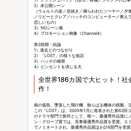
2）未公開シーン
（ウォルトの姿／息抜き／捕らわれたソーヤー／夕
／リビーとクレア／ハッチのコンピューター／教え
恋しいもの）
3）NGシーン集
4）プロモーション映像（Channel4）
第3段階：結論
1）過去とのつながり
2）「LOST」の様々な仮説
3）ハッチの秘密
4）ピンセントを演じる犬
全世界186カ国で大ヒット！
作！
南の弧島、墜落した飛行機、散らばる機体の残骸、
この『LOST』は、2005年1月に発表された第6
のドラマ部門で新作として、唯一、最優秀作品賞にノ
ン・グローブ賞では、見事最優秀作品賞を受賞。エミ
でノミネートされ、最優秀作品賞ほか計6部門を受賞