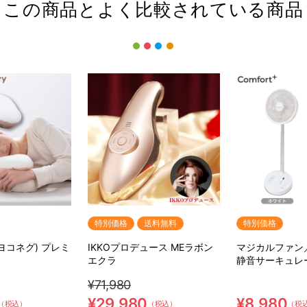
この商品とよく比較されている商品
特別価格
送料無料
特別価格
(ヨコネグ) プレミ
IKKOプロデュース MEラボン
マジカルファン
エクラ
静音サーキュレ
¥71,980
¥29,980
¥8,980
（税込）
（税込）
（税