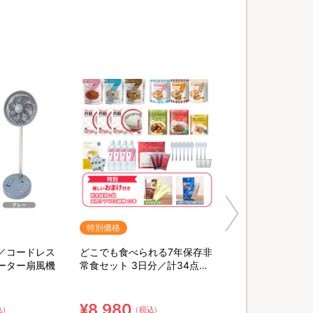
特別価格
／コードレス
どこでも食べられる7年保存非
ーター扇風機
常食セット 3日分／計34点セ
ット【特典】粉末緑茶&口腔ケ
ア用ウェット綿棒
¥8,980
込）
（税込）