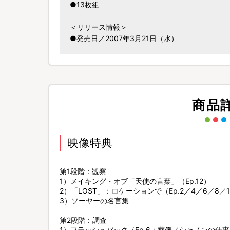
●13枚組
＜リリース情報＞
●発売日／2007年3月21日（水）
商品
映像特典
第1段階：観察
1）メイキング・オブ「天使の言葉」（Ep.12）
2）「LOST」：ロケーションで（Ep.2／4／6／8／10
3）ソーヤーの名言集
第2段階：調査
1）フラッシュバック（Ep.6：葬儀／シャノンの仕事、