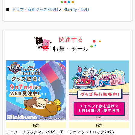
ドラマ・番組グッズ&DVD
>
Blu-ray・DVD
関連する
特集・セール
特集
特集
ズ
アニメ「リラックマ」×SASUKE
ラヴィット！ロック2026