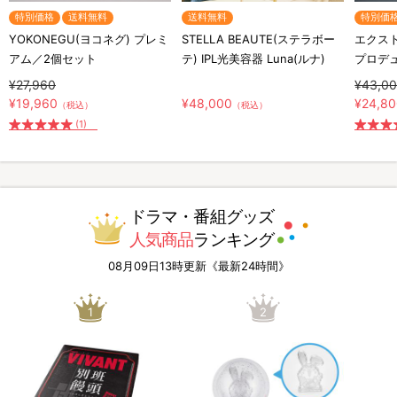
特別価格
送料無料
送料無料
特別価
YOKONEGU(ヨコネグ) プレミ
STELLA BEAUTE(ステラボー
エクスト
アム／2個セット
テ) IPL光美容器 Luna(ルナ)
プロデ
¥27,960
¥43,0
¥19,960
¥48,000
¥24,8
（税込）
（税込）
(1)
ドラマ・番組グッズ
人気商品
ランキング
08月09日13時更新《最新24時間》
1
2