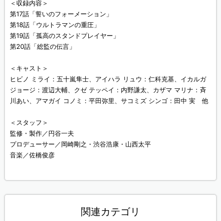
＜収録内容＞
第17話「誓いのフォーメーション」
第18話「ウルトラマンの重圧」
第19話「孤高のスタンドプレイヤー」
第20話「総監の伝言」
＜キャスト＞
ヒビノ ミライ：五十嵐隼士、アイハラ リュウ：仁科克基、イカルガ
ジョージ：渡辺大輔、クゼ テッペイ：内野謙太、カザマ マリナ：斉
川あい、アマガイ コノミ：平田弥里、サコミズ シンゴ：田中 実 他
＜スタッフ＞
監修・製作／円谷一夫
プロデューサー／岡崎剛之・渋谷浩康・山西太平
音楽／佐橋俊彦
関連カテゴリ