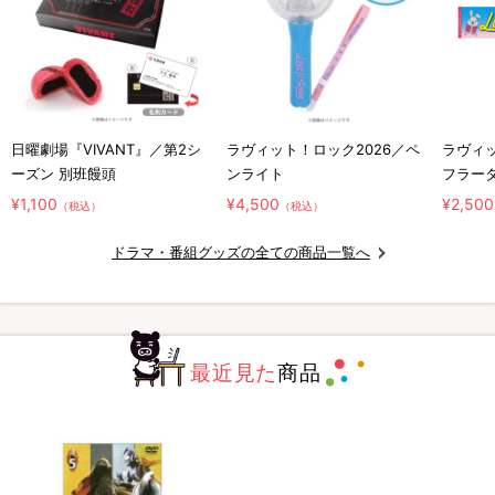
日曜劇場『VIVANT』／第2シ
ラヴィット！ロック2026／ペ
ラヴィッ
ーズン 別班饅頭
ンライト
フラー
¥1,100
¥4,500
¥2,500
（税込）
（税込）
ドラマ・番組グッズの全ての商品一覧へ
最近見た
商品