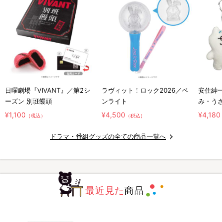
日曜劇場『VIVANT』／第2シ
ラヴィット！ロック2026／ペ
安住紳
ーズン 別班饅頭
ンライト
み・う
ホルダ
¥1,100
¥4,500
¥4,180
（税込）
（税込）
ドラマ・番組グッズの全ての商品一覧へ
最近見た
商品