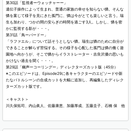
第30話「監視者ーウォッチャーー」
遺伝子操作によって生まれ、普通の家族の幸せを知らない憐。そんな
憐を案じて様子を見にきた孤門に、憐は今がとても楽しいと言う。瑞
生も加わり、つかの間の安らぎの時間を過ごす3人。しかし、憐を密
かに監視する影が・・・。
第31話「鳥ーバードー」
「ラファエル」について話そうとしない憐。瑞生は憐のために自分が
できることが解らず苦悩する。その様子を心配した孤門は憐の働く遊
園地へ向かうが、そこで憐からイラストレーター・吉良沢優の思いも
かけない過去を聞く・・・。
第29話「幽声ーコーリングー」ディレクターズカット版（45分）
※このエピソードは、Episode29に各キャラクターのエピソードや新
たなバトルシーンの合成カットを大幅に追加し、再編集したディレク
ターズカット版です。
＜キャスト＞
川久保拓司、内山眞人、佐藤康恵、加藤厚成、五藤圭子、石橋 保 他