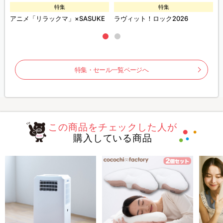
特集
特集
ズ
アニメ「リラックマ」×SASUKE
ラヴィット！ロック2026
特集・セール一覧ページへ
この商品をチェックした人が
購入している商品