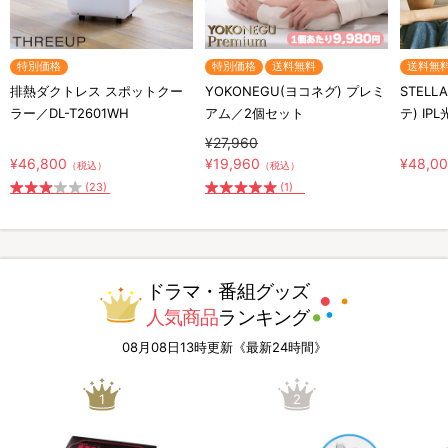
特別価格
特別価格
送料無料
送料無
排熱ダクトレス スポットクー
YOKONEGU(ヨコネグ) プレミ
STELL
ラー／DL-T2601WH
アム／2個セット
テ) IP
¥27,960
¥46,800
¥19,960
¥48,0
（税込）
（税込）
(23)
(1)
ドラマ・番組グッズ
人気商品
ランキング
08月08日13時更新《最新24時間》
1
2