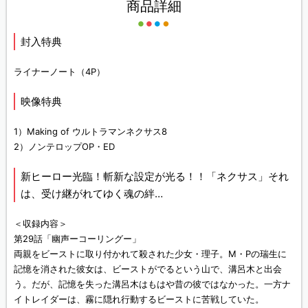
商品詳細
封入特典
ライナーノート（4P）
映像特典
1）Making of ウルトラマンネクサス8
2）ノンテロップOP・ED
新ヒーロー光臨！斬新な設定が光る！！「ネクサス」それ
は、受け継がれてゆく魂の絆…
＜収録内容＞
第29話「幽声ーコーリングー」
両親をビーストに取り付かれて殺された少女・理子。M・Pの瑞生に
記憶を消された彼女は、ビーストがでるという山で、溝呂木と出会
う。だが、記憶を失った溝呂木はもはや昔の彼ではなかった。一方ナ
イトレイダーは、霧に隠れ行動するビーストに苦戦していた。