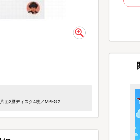
／片面2層ディスク4枚／MPEG２