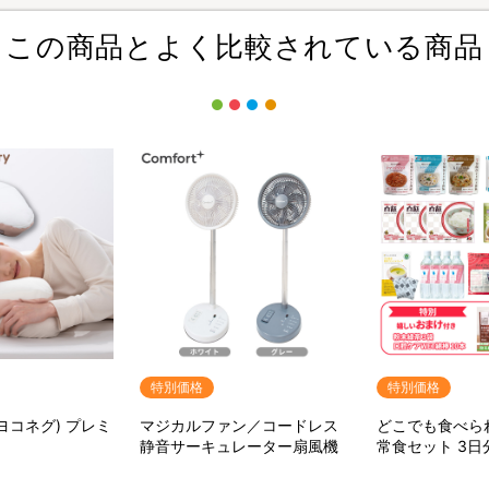
この商品とよく比較されている商品
特別価格
特別価格
(ヨコネグ) プレミ
マジカルファン／コードレス
どこでも食べら
静音サーキュレーター扇風機
常食セット 3日
ット【特典】粉
ア用ウェット綿