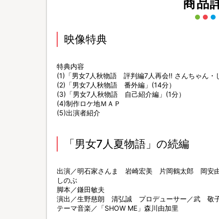
商品
映像特典
特典内容
(1)「男女7人秋物語 評判編7人再会!! さんちゃ
(2)「男女7人秋物語 番外編」(14分）
(3)「男女7人秋物語 自己紹介編」(1分）
(4)制作ロケ地ＭＡＰ
(5)出演者紹介
「男女7人夏物語」の続編
出演／明石家さんま 岩崎宏美 片岡鶴太郎 岡安
しのぶ
脚本／鎌田敏夫
演出／生野慈朗 清弘誠 プロデューサー／武 敬
テーマ音楽／「SHOW ME」森川由加里