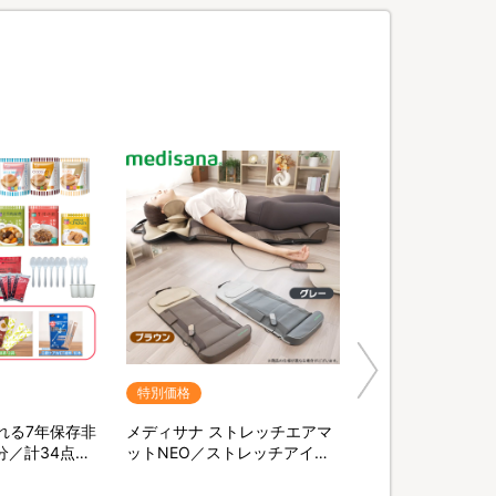
特別価格
れる7年保存非
メディサナ ストレッチエアマ
分／計34点セ
ットNEO／ストレッチアイテ
末緑茶&口腔ケ
ム
棒