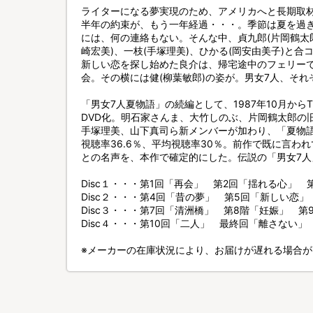
ライターになる夢実現のため、アメリカへと長期取材
半年の約束が、もう一年経過・・・。季節は夏を過ぎ
には、何の連絡もない。そんな中、貞九郎(片岡鶴太郎
崎宏美)、一枝(手塚理美)、ひかる(岡安由美子)と
新しい恋を探し始めた良介は、帰宅途中のフェリー
会。その横には健(柳葉敏郎)の姿が。男女7人、そ
「男女7人夏物語」の続編として、1987年10月から
DVD化。明石家さんま、大竹しのぶ、片岡鶴太郎の
手塚理美、山下真司ら新メンバーが加わり、「夏物
視聴率36.6％、平均視聴率30％。前作で既に言わ
との名声を、本作で確定的にした。伝説の「男女7
Disc１・・・第1回「再会」 第2回「揺れる心」 
Disc２・・・第4回「昔の夢」 第5回「新しい恋
Disc３・・・第7回「清洲橋」 第8階「妊娠」 第
Disc４・・・第10回「二人」 最終回「離さない」
※メーカーの在庫状況により、お届けが遅れる場合が