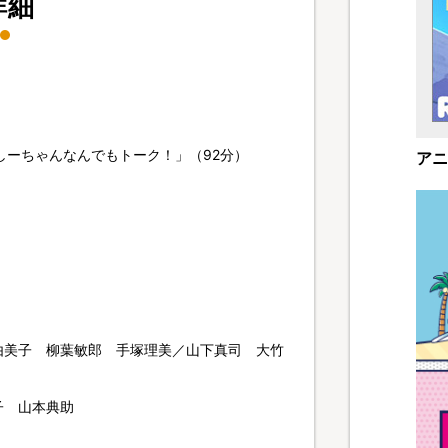
詳細
ん・しーちゃんなんでもトーク！」（92分）
アニ
由美子 柳葉敏郎 手塚理美／山下真司 大竹
子 山本典助