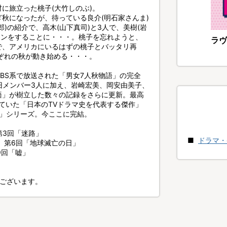
に旅立った桃子(大竹しのぶ)。
秋になったが、待っている良介(明石家さんま)
)の紹介で、高木(山下真司)と3人で、美樹(岩
合コンをすることに・・・。桃子を忘れようと、
ラヴ
で、アメリカにいるはずの桃子とバッタリ再
れぞれの秋が動き始める・・・。
TBS系で放送された「男女7人秋物語」の完全
旧メンバー3人に加え、岩崎宏美、岡安由美子、
語」が樹立した数々の記録をさらに更新。最高
れていた「日本のTVドラマ史を代表する傑作」
人」シリーズ。今ここに完結。
第3回「迷路」
ドラマ・
」 第6回「地球滅亡の日」
9回「嘘」
ございます。