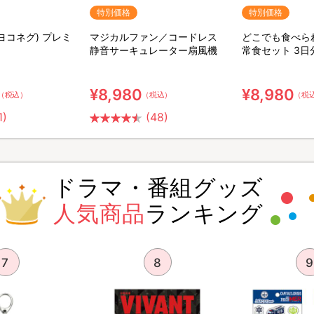
特別価格
特別価格
(ヨコネグ) プレミ
マジカルファン／コードレス
どこでも食べら
静音サーキュレーター扇風機
常食セット 3日
ット【特典】粉
ア用ウェット綿
¥8,980
¥8,980
（税込）
（税込）
（税
1)
(48)
ドラマ・番組グッズ
人気商品
ランキング
7
8
9