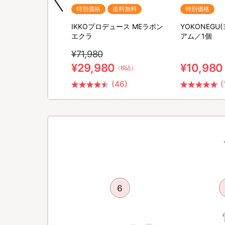
送料無料
特別価格
送料無料
特別価格
ポータブル電源＆ソー
IKKOプロデュース MEラボン
YOKONEGU
セット
エクラ
アム／1個
¥71,980
0
¥29,980
¥10,980
（税込）
（税込）
(26)
(46)
(
5
6