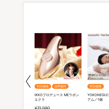
送料無料
特別価格
送料無料
特別価格
ポータブル電源＆ソー
IKKOプロデュース MEラボン
YOKONEGU
セット
エクラ
アム／1個
¥71,980