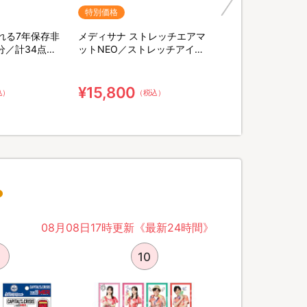
特別価格
れる7年保存非
メディサナ ストレッチエアマ
分／計34点セ
ットNEO／ストレッチアイテ
末緑茶&口腔ケ
ム
棒
¥15,800
込）
（税込）
08月08日17時更新《最新24時間》
10