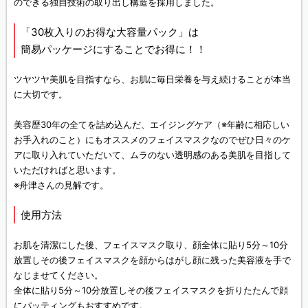
のできる独自技術の取り出し構造を採用しました。
「30枚入りのお得な大容量パック」は
簡易パッケージにすることでお得に！！
ツヤツヤ美肌を目指すなら、お肌に毎日栄養を与え続けることが本当
に大切です。
美容歴30年の全てを詰め込んだ、エイジングケア（※年齢に相応しい
お手入れのこと）にもオススメのフェイスマスクなのでぜひ日々のケ
アに取り入れていただいて、ムラのない透明感のある美肌を目指して
いただければと思います。
※舟津さんの見解です。
使用方法
お肌を清潔にした後、フェイスマスク取り、顔全体に貼り5分～10分
放置しその後フェイスマスクを顔からはがし顔に残った美容液を手で
なじませてください。
全体に貼り5分～10分放置しその後フェイスマスクを折りたたんで顔
にパッティングもおすすめです。