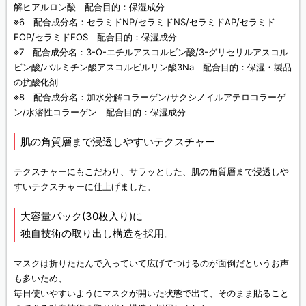
解ヒアルロン酸 配合目的：保湿成分
※6 配合成分名：セラミドNP/セラミドNS/セラミドAP/セラミド
EOP/セラミドEOS 配合目的：保湿成分
※7 配合成分名：3-O-エチルアスコルビン酸/3-グリセリルアスコル
ビン酸/パルミチン酸アスコルビルリン酸3Na 配合目的：保湿・製品
の抗酸化剤
※8 配合成分名：加水分解コラーゲン/サクシノイルアテロコラーゲ
ン/水溶性コラーゲン 配合目的：保湿成分
肌の角質層まで浸透しやすいテクスチャー
テクスチャーにもこだわり、サラッとした、肌の角質層まで浸透しや
すいテクスチャーに仕上げました。
大容量パック(30枚入り)に
独自技術の取り出し構造を採用。
マスクは折りたたんで入っていて広げてつけるのが面倒だというお声
も多いため、
毎日使いやすいようにマスクが開いた状態で出て、そのまま貼ること