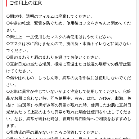
ご使用上の注意
○開封後、透明のフィルムは廃棄してください。
○中身の乾燥、変質を防ぐため、使用後はフタをきちんと閉めてくだ
さい。
○衛生上、一度使用したマスクの再使用はおやめください。
○マスクは水に溶けませんので、洗面所・水洗トイレなどに流さない
でください。
○目のまわりと唇のまわりを避けてお使いください。
○直射日光の当たる場所、極端に高温または低温の場所での保管は避
けてください。
○傷やはれもの、しっしん等、異常のある部位には使用しないでくだ
さい。
○お肌に異常が生じていないかよく注意して使用してください。化粧
品がお肌に合わない時、即ち使用中、赤み、はれ、かゆみ、刺激、色
抜け（白斑等）や黒ずみ等の異常が現れた時、使用したお肌に直射日
光があたって上記のような異常が現れた場合は使用を中止してくださ
い。なお、異常が現れた時は、皮膚科専門医等へご相談をおすすめし
ます。
○乳幼児の手の届かないところに保管してください。