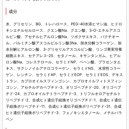
成分
水、グリセリン、BG、トレハロース、PEG-40水添ヒマシ油、ヒドロ
キシエチルセルロース、クエン酸Na、クエン酸、3-O-エチルアスコ
ルビン酸、アセチルヒアルロン酸Na、ツボクサエキス、バクチオー
ル、パルミチン酸アスコルビルリン酸3Na、加水分解コラーゲン、加
水分解ヒアルロン酸、3-グリセリルアスコルビン酸、リンゴ果実培養
細胞エキス、セテアレス-25、セタノール、キサンタンガム、ヒアル
ロン酸Na、コレステロール、セラミドNP、ベヘン酸、プラセンタエ
キス、サクシノイルアテロコラーゲン、セラミドNS、 水溶性コラー
ゲン、レシチン、セラミドAP、セラミドEOP、セラミドEOS、デキス
トラン、カプロオイルスフィンゴシン、カプロオイルフィトスフィン
ゴシン、アセチルデカペプチド-3、オリゴペプチド-20、オリゴペプ
チド-24、カプロオイルテトラペプチド-3、トリフルオロアセチルト
リペプチド-2、合成ヒト遺伝子組換オリゴペプチド-1、合成ヒト遺伝
子組換ポリペプチド-11、合成ヒト遺伝子組換ポリペプチド-31、合成
ヒト遺伝子組換ポリペプチド-3、フェノキシエタノール、メチルパラ
ベン