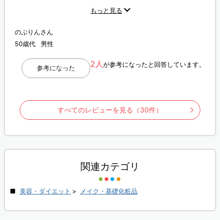
にね！ でも3パック買ってしまったから、全部絞って韓国のパッ
もっと見る
クの残ってる駅に浸して使ってます。 やはり通販は使ってみない
と分からないですね！ このパックにこの値段の価値は全くないで
す。 残念でした
のぶりんさん
50歳代
男性
2人
が参考になったと回答しています。
参考になった
すべてのレビューを見る（30件）
関連カテゴリ
美容・ダイエット
>
メイク・基礎化粧品