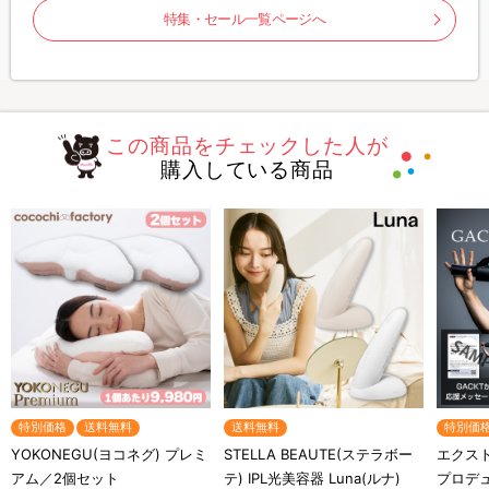
特集・セール一覧ページへ
この商品をチェックした人が
購入している商品
特別価格
送料無料
送料無料
特別価
YOKONEGU(ヨコネグ) プレミ
STELLA BEAUTE(ステラボー
エクスト
アム／2個セット
テ) IPL光美容器 Luna(ルナ)
プロデ