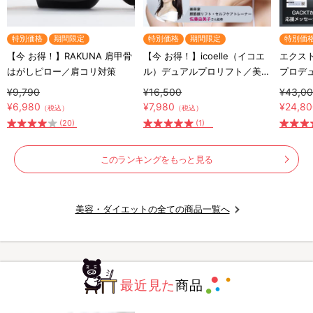
特別価格
期間限定
特別価格
期間限定
特別価
【今 お得！】RAKUNA 肩甲骨
【今 お得！】icoelle（イコエ
エクスト
はがしピロー／肩コリ対策
ル）デュアルプロリフト／美顔
プロデ
器
ート器
¥9,790
¥16,500
¥43,0
¥6,980
¥7,980
¥24,8
（税込）
（税込）
(20)
(1)
このランキングをもっと見る
美容・ダイエットの全ての商品一覧へ
最近見た
商品