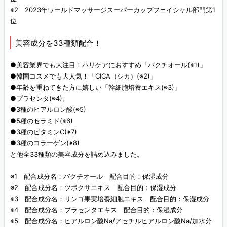
※2 2023年ワールドマッサージスーパーカップフェイシャル部門第1
位
美容成分を33種類配合！
●美容業界でも大注目！ハリケアにおすすめ「バクチオール(※1)」
●韓国コスメでも大人気！「CICA（シカ）(※2)」
●年齢を重ねてきた方に嬉しい「幹細胞培養エキス(※3)」
●プラセンタ(※4)。
●3種のヒアルロン酸(※5)
●5種のセラミド(※6)
●3種のビタミンC(※7)
●3種のコラーゲン(※8)
と他全33種類の美容成分を詰め込みました。
※1 配合成分名：バクチオール 配合目的：保湿成分
※2 配合成分名：ツボクサエキス 配合目的：保湿成分
※3 配合成分名：リンゴ果実培養細胞エキス 配合目的：保湿成分
※4 配合成分名：プラセンタエキス 配合目的：保湿成分
※5 配合成分名：ヒアルロン酸Na/アセチルヒアルロン酸Na/加水分