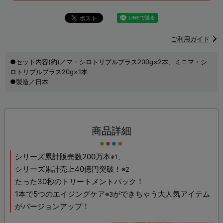
ご利用ガイド
●セット内容(約)／マ・シロトリプルプラス200g×2本、ミニマ・シ
ロトリプルプラス20g×1本
●製造／日本
商品詳細
シリーズ累計販売数200万本
、
※1
シリーズ累計売上40億円突破！
※2
たった30秒のトリートメントパック！
1本で5つのエイジングケア
ができちゃう大人気アイテム
※3
がバージョンアップ！