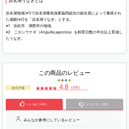
浜名湖うなぎとは
浜名湖地域(※1)で浜名湖養魚漁業協同組合の組合員によって養殖され
た成鰻(※2)を「浜名湖うなぎ」とする。
※1 浜松市、湖西市の地域。
※2 二ホンウナギ（Anguilla.japonica）を飼育日数の半分以上育成し
たうなぎ。
この商品のレビュー
4.8
(4件)
総合評価
いいね!（4件）
イマイチ（0件）
みんなが参考にしているレビュー