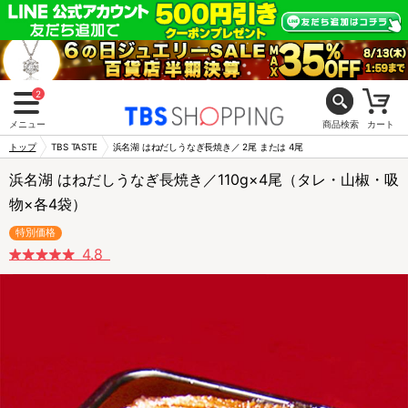
2
メニュー
商品検索
カート
トップ
TBS TASTE
浜名湖 はねだしうなぎ長焼き／ 2尾 または 4尾
浜名湖 はねだしうなぎ長焼き／110g×4尾（タレ・山椒・吸
物×各4袋）
特別価格
4.8