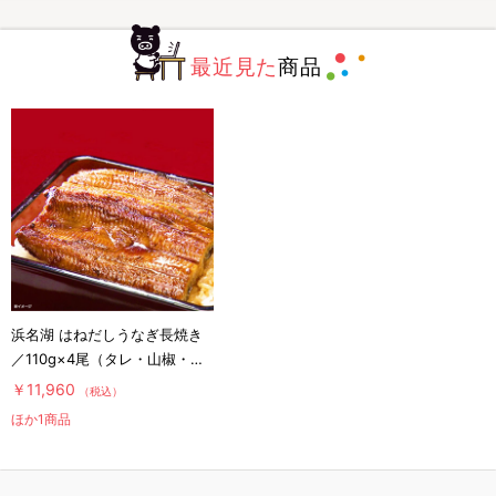
最近見た
商品
浜名湖 はねだしうなぎ長焼き
／110g×4尾（タレ・山椒・吸
物×各4袋）
￥11,960
（税込）
ほか1商品