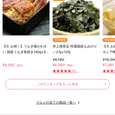
特別価格
特別価
【今 お得！】うなぎ屋かわす
井上海苔店 特選国産もみのり
【今 
い 国産うなぎ長焼き140g×4尾
／27g×12缶
カシア
＆お吸い物の素×4
シア蜂蜜
¥8,180
¥16,20
ト付き
¥8,980
¥6,980
¥7,280
（税込）
（税込）
(4)
このランキングをもっと見る
グルメの全ての商品一覧へ