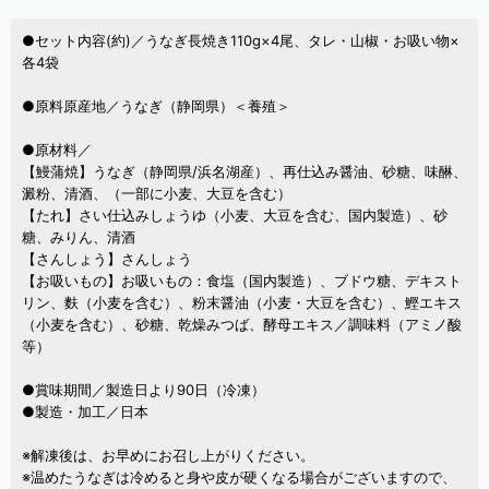
●セット内容(約)／うなぎ長焼き110g×4尾、タレ・山椒・お吸い物×
各4袋
●原料原産地／うなぎ（静岡県）＜養殖＞
●原材料／
【鰻蒲焼】うなぎ（静岡県/浜名湖産）、再仕込み醤油、砂糖、味醂、
澱粉、清酒、（一部に小麦、大豆を含む）
【たれ】さい仕込みしょうゆ（小麦、大豆を含む、国内製造）、砂
糖、みりん、清酒
【さんしょう】さんしょう
【お吸いもの】お吸いもの：食塩（国内製造）、ブドウ糖、デキスト
リン、麩（小麦を含む）、粉末醤油（小麦・大豆を含む）、鰹エキス
（小麦を含む）、砂糖、乾燥みつば、酵母エキス／調味料（アミノ酸
等）
●賞味期間／製造日より90日（冷凍）
●製造・加工／日本
※解凍後は、お早めにお召し上がりください。
※温めたうなぎは冷めると身や皮が硬くなる場合がございますので、