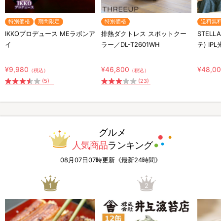
特別価格
期間限定
特別価格
送料無
IKKOプロデュース MEラボンア
排熱ダクトレス スポットクー
STELL
イ
ラー／DL-T2601WH
テ) IP
¥9,980
¥46,800
¥48,0
（税込）
（税込）
(5)
(23)
グルメ
人気商品
ランキング
08月07日07時更新《最新24時間》
1
2