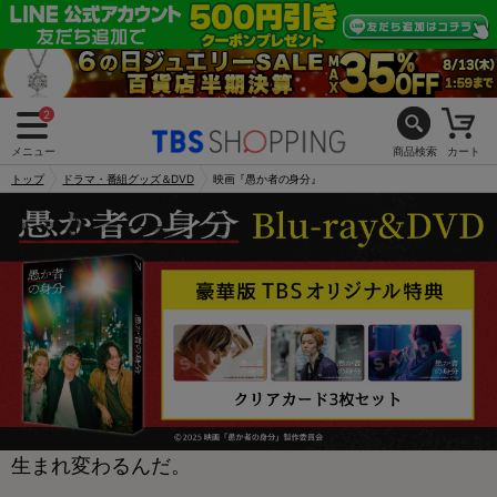
2
メニュー
商品検索
カート
トップ
ドラマ・番組グッズ＆DVD
映画『愚か者の身分』
生まれ変わるんだ。