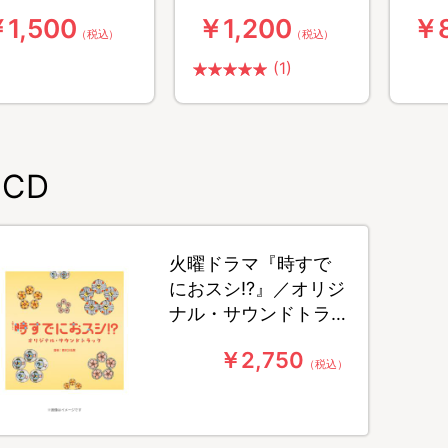
ポーチ(実写おスシ)
ットステッカーセッ
ルキ
1,500
￥1,200
￥
ト
（税込）
（税込）
(1)
CD
火曜ドラマ『時すで
におスシ!?』／オリジ
ナル・サウンドトラ
ック／CD
￥2,750
（税込）