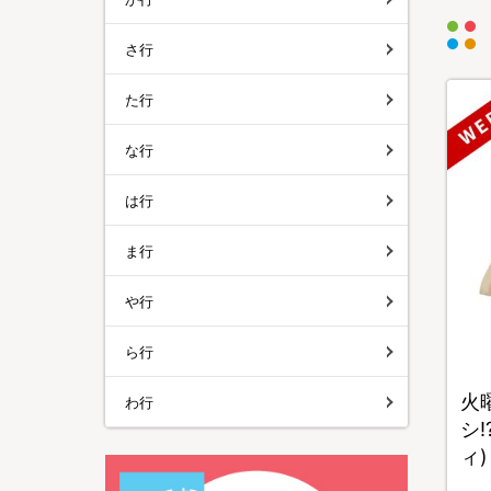
さ行
た行
な行
は行
ま行
や行
ら行
火
わ行
シ!
ィ