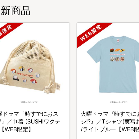
新商品
曜ドラマ『時すでにおス
火曜ドラマ『時すでに
?』／巾着 (SUSHIワクテ
シ!?』／Tシャツ(実写
)【WEB限定】
/ライトブルー【WEB