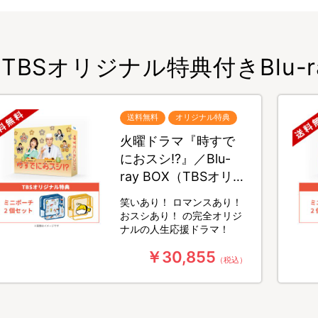
TBSオリジナル特典付きBlu-ra
送料無料
オリジナル特典
火曜ドラマ『時すで
におスシ!?』／Blu-
ray BOX（TBSオリジ
ナル特典・送料無
笑いあり！ ロマンスあり！
料・3枚組）
おスシあり！ の完全オリジ
ナルの人生応援ドラマ！
￥30,855
（税込）