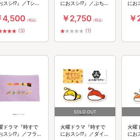
おスシ!?』／Tシャ
におスシ!?』／ぷちま
にお
SUSHI ANKOU)
るチョウチンアンコ
満 日めくりカレンダ
4,500
￥2,750
￥2
劇中登場レプリ
ウキーホルダー付き
ー
（税込）
（税込）
】
ランチトートバッグ
(3)
(1)
曜ドラマ『時すで
火曜ドラマ『時すで
火曜
おスシ!?』／フラッ
におスシ!?』／ダイカ
にお