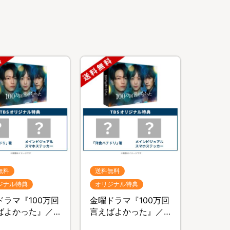
無料
送料無料
ジナル特典
オリジナル特典
ドラマ『100万回
金曜ドラマ『100万回
ばよかった』／
言えばよかった』／
ray BOX（TBSオ
DVD-BOX（TBSオリ