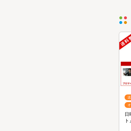
送
オ
日
ト』
B