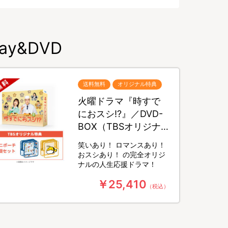
y&DVD
送料無料
オリジナル特典
火曜ドラマ『時すで
におスシ!?』／DVD-
BOX（TBSオリジナ
ル特典・送料無料・6
笑いあり！ ロマンスあり！
枚組）
おスシあり！ の完全オリジ
ナルの人生応援ドラマ！
￥25,410
（税込）