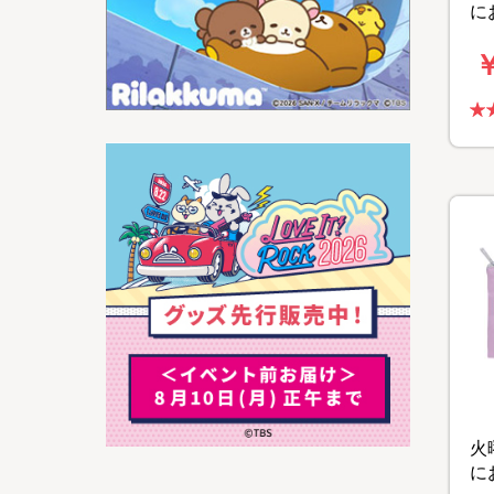
に
ツ(
￥
【
カ
火
に