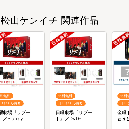
松山ケンイチ 関連作品
料無料
送料無料
送料
リジナル特典
オリジナル特典
オリ
曜劇場『リブー
日曜劇場『リブー
金曜
／Blu-ray
ト』／DVD-
言え
OX（TBSオリジナル
BOX（TBSオリジナル
Blu-