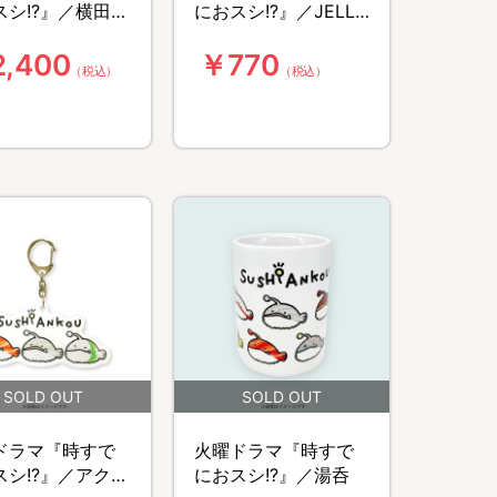
スシ!?』／横田宗
におスシ!?』／JELLY
POP シール【劇中登
,400
￥770
場レプリカ】
（税込）
（税込）
ドラマ『時すで
火曜ドラマ『時すで
スシ!?』／アクリ
におスシ!?』／湯呑