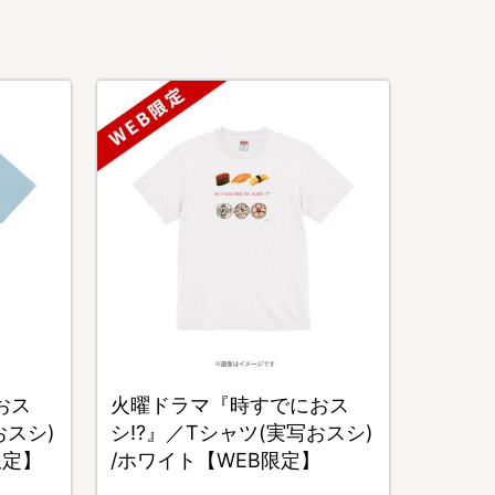
おス
火曜ドラマ『時すでにおス
おスシ)
シ!?』／Tシャツ(実写おスシ)
限定】
/ホワイト【WEB限定】