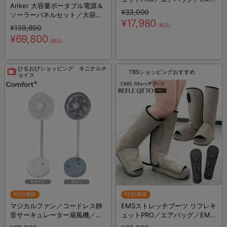
Anker 大容量ポータブル電源＆
搭載／ブーツ型リラクゼーショ
¥33,000
ソーラーパネルセット／大容量
ン機器
¥17,980
＆高出力／768Wh／10ポート／
（税込）
¥139,890
防災グッズ／災害対策
¥69,800
（税込）
ひるおびショッピング キニナルチ
TBSショッピングおすすめ
ョイス
特別価格
特別価格
マジカルファン／コードレス静
EMSストレッチブーツ リフレキ
音サーキュレーター扇風機／大
ュットPRO／エアバッグ／EMS
容量バッテリー／20,000ｍAh
搭載／ブーツ型リラクゼーショ