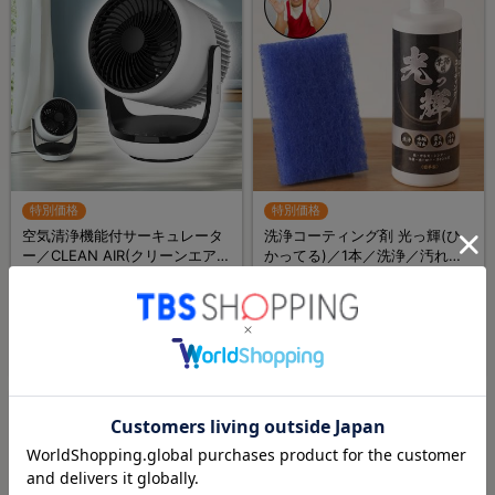
特別価格
特別価格
空気清浄機能付サーキュレータ
洗浄コーティング剤 光っ輝(ひ
ー／CLEAN AIR(クリーンエア
かってる)／1本／洗浄／汚れ防
ー)／THREEUP(スリーアップ)
止／水アカ防止／曇り止め
¥24,800
¥5,800
／軽量コンパクト／省エネ
¥8,980
¥4,980
（税込）
（税込）
(2)
(2)
カイモノラボ
カイモノラボ