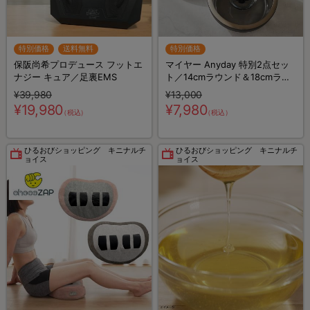
特別価格
送料無料
特別価格
保阪尚希プロデュース フットエ
マイヤー Anyday 特別2点セッ
ナジー キュア／足裏EMS
ト／14cmラウンド＆18cmラウ
ンドセット／エニデイブラック
¥39,980
¥13,000
／電子レンジ調理器具
¥19,980
¥7,980
（税込）
（税込）
ひるおびショッピング キニナルチ
ひるおびショッピング キニナルチ
ョイス
ョイス