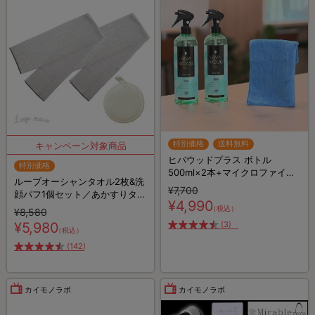
特別価格
送料無料
ヒバウッドプラス ボトル
特別価格
500ml×2本+マイクロファイバ
ループオーシャンタオル2枚&洗
ークロス×1枚／防虫スプレー／
¥7,700
顔パフ1個セット／あかすりタオ
防虫剤／害虫忌避剤
¥4,990
ル
（税込）
¥8,580
¥5,980
(3)
（税込）
(142)
カイモノラボ
カイモノラボ