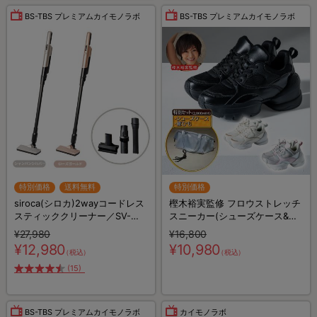
BS-TBS プレミアムカイモノラボ
BS-TBS プレミアムカイモノラボ
特別価格
送料無料
特別価格
siroca(シロカ)2wayコードレス
樫木裕実監修 フロウストレッチ
スティッククリーナー／SV-
スニーカー(シューズケース&靴
S281
ひもセット)
¥27,980
¥16,800
¥12,980
¥10,980
（税込）
（税込）
(15)
BS-TBS プレミアムカイモノラボ
カイモノラボ