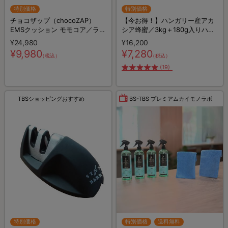
特別価格
特別価格
チョコザップ（chocoZAP）
【今お得！】ハンガリー産アカ
EMSクッション モモコア／ライ
シア蜂蜜／3kg＋180g入りハニ
ザップトレーナー監修
ーポット付き
¥24,980
¥16,200
¥9,980
¥7,280
（税込）
（税込）
(19)
TBSショッピングおすすめ
BS-TBS プレミアムカイモノラボ
特別価格
特別価格
送料無料