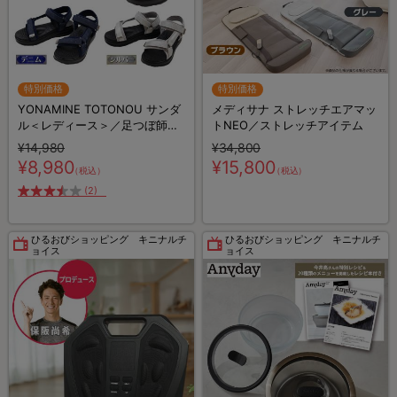
特別価格
特別価格
YONAMINE TOTONOU サンダ
メディサナ ストレッチエアマッ
ル＜レディース＞／足つぼ師・
トNEO／ストレッチアイテム
與那嶺茂人監修
¥14,980
¥34,800
¥8,980
¥15,800
（税込）
（税込）
(2)
ひるおびショッピング キニナルチ
ひるおびショッピング キニナルチ
ョイス
ョイス