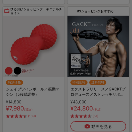
ひるおびショッピング キニナルチ
TBSショッピングおすすめ！
ョイス
特別価格
特別価格
送料無料
シェイプツインボール／振動マ
エクストラリリース／GACKTプ
シン（5段階調整）
ロデュース／ストレッチサポー
ト器具／回転ローラー
¥14,800
¥43,000
¥7,980
¥24,800
（税込）
（税込）
(109)
(51)
動画を見る