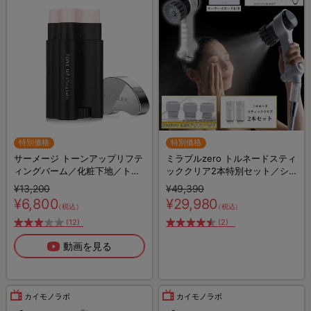
特別価格
特別価格
サーメージ トーンアップリフテ
ミラブルzero トルネードスティ
ィングバーム／化粧下地／トー
ッククリア2本特別セット／シ
ンアップ下地
ャワーヘッド
¥13,200
¥49,390
¥6,800
¥29,980
（税込）
（税込）
(12)
(2)
動画を見る
カイモノラボ
カイモノラボ