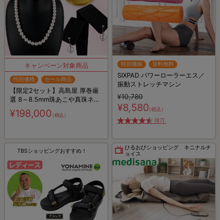
特別価格
送料無料
SIXPAD パワーローラーエス／
特別価格
セール商品
振動ストレッチマシン
【限定2セット】高島屋 厚巻厳
¥10,780
選 8～8.5mm珠あこや真珠ネッ
¥8,580
クレスセット／8mmあこや真珠
（税込）
¥198,000
（税込）
イヤリングorピアス
(87)
ひるおびショッピング キニナルチ
TBSショッピングおすすめ！
ョイス