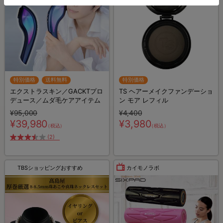
特別価格
送料無料
特別価格
エクストラスキン／GACKTプロ
TS ヘアーメイクファンデーショ
デュース／ムダ毛ケアアイテム
ン モア レフィル
¥95,000
¥4,400
¥39,980
¥3,980
（税込）
（税込）
(2)
TBSショッピングおすすめ
カイモノラボ