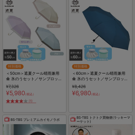
特別価格
特別価格
＜50cm＞遮夏クール晴雨兼用
＜60cm＞遮夏クール晴雨兼用
傘 氷のうセット／サンブロック
傘 氷のうセット／サンブロック
ラボ／3段コンパクト
ラボ／3段コンパクト
¥7,326
¥8,426
¥5,980
¥6,980
（税込）
（税込）
(1)
BS-TBS トクトク買物便(ラッキーマ
BS-TBS プレミアムカイモノラボ
ーケット)