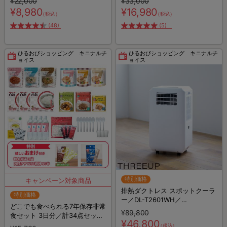
¥22,000
¥33,000
ン機器
¥8,980
¥16,980
（税込）
（税込）
(48)
(5)
ひるおびショッピング キニナルチ
ひるおびショッピング キニナルチ
ョイス
ョイス
特別価格
排熱ダクトレス スポットクーラ
特別価格
ー／DL-T2601WH／
どこでも食べられる7年保存非常
THREEUP(スリーアップ)／取付
¥89,800
食セット 3日分／計34点セット
工事不要／除湿
¥46,800
【特典】粉末緑茶&口腔ケア用
（税込）