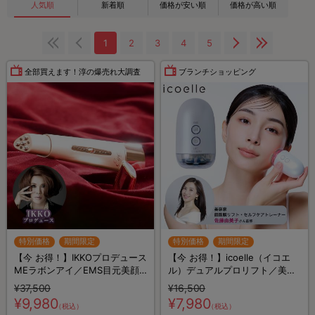
人気順
新着順
価格が安い順
価格が高い順
1
2
3
4
5
全部買えます！淳の爆売れ大調査
ブランチショッピング
特別価格
期間限定
特別価格
期間限定
【今 お得！】IKKOプロデュース
【今 お得！】icoelle（イコエ
MEラボンアイ／EMS目元美顔
ル）デュアルプロリフト／美顔
器
器
¥37,500
¥16,500
¥9,980
¥7,980
（税込）
（税込）