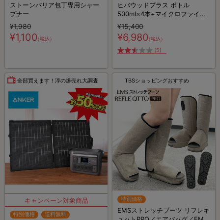
ストーンバリア包丁専用シャー
ヒバウッドプラス ボトル
プナー
500ml×4本+マイクロファイバ
ークロス×2枚／防虫スプレー／
¥1,980
¥15,400
防虫剤／害虫忌避剤
¥1,100
¥6,980
（税込）
（税込）
(5)
全部買えます！淳の爆売れ大調査
TBSショッピングおすすめ
特別価格
EMSストレッチブーツ リフレキ
特別価格
送料無料
ュットPRO／エアバッグ／EMS