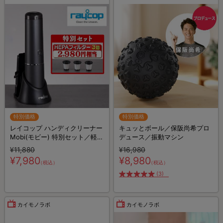
特別価格
特別価格
レイコップ ハンディクリーナー
キュッとボール／保阪尚希プロ
Mobi(モビー) 特別セット／軽量
デュース／振動マシン
／ハンディ掃除機
¥11,880
¥16,980
¥7,980
¥8,980
（税込）
（税込）
(3)
カイモノラボ
カイモノラボ