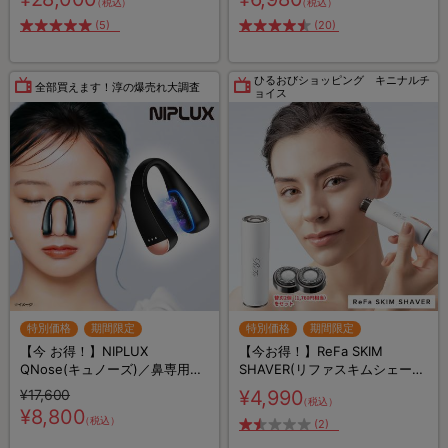
（税込）
（税込）
(5)
(20)
ひるおびショッピング キニナルチ
全部買えます！淳の爆売れ大調査
ョイス
特別価格
期間限定
特別価格
期間限定
【今 お得！】NIPLUX
【今お得！】ReFa SKIM
QNose(キュノーズ)／鼻専用
SHAVER(リファスキムシェーバ
EMS美顔器
ー) 特別セット／うぶ毛ケア
¥17,600
¥4,990
（税込）
¥8,800
（税込）
(2)