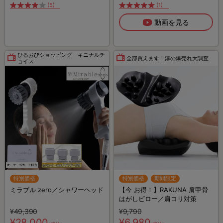
(5)
(1)
動画を見る
ひるおびショッピング キニナルチ
全部買えます！淳の爆売れ大調査
ョイス
特別価格
特別価格
期間限定
ミラブル zero／シャワーヘッド
【今 お得！】RAKUNA 肩甲骨
はがしピロー／肩コリ対策
¥49,390
¥9,790
¥28,000
¥6,980