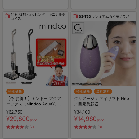
ひるおびショッピング キニナルチ
BS-TBS プレミアムカイモノラボ
ョイス
特別価格
特別価格
送料無料
【今 お得！】ミンドー アクア
クリアージュ アイリフト Neo
エックス（Mindoo AquaX）／
／目元美顔器
MIA-N001／水拭き掃除機／コ
¥62,750
¥34,100
ードレス掃除機／スティック掃
¥29,800
¥14,980
（税込）
（税込）
除機
(7)
(8)