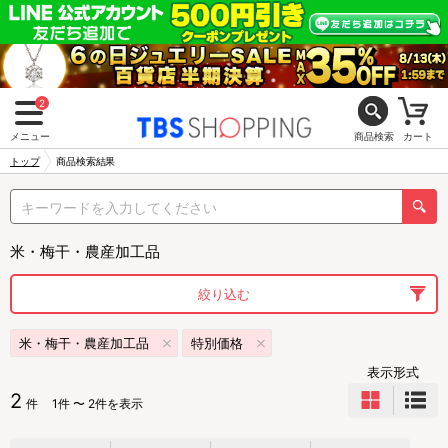
2
メニュー
商品検索
カート
トップ
商品検索結果
米・梅干・農産加工品
絞り込む
米・梅干・農産加工品
特別価格
表示形式
2
件
1件 〜 2件を表示