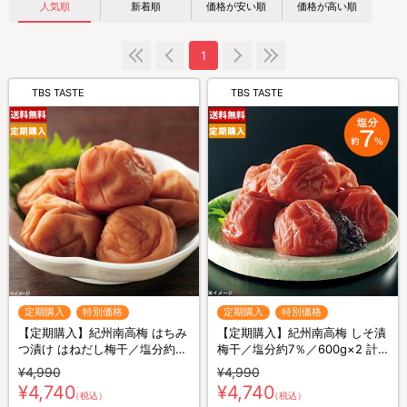
人気順
新着順
価格が安い順
価格が高い順
1
TBS TASTE
TBS TASTE
定期購入
特別価格
定期購入
特別価格
【定期購入】紀州南高梅 はちみ
【定期購入】紀州南高梅 しそ漬
つ漬け はねだし梅干／塩分約
梅干／塩分約7％／600g×2 計
5%／600g×2 計1.2kg
1.2kg
¥4,990
¥4,990
¥4,740
¥4,740
（税込）
（税込）