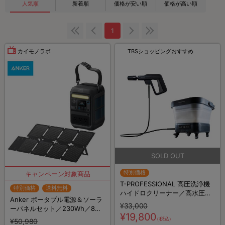
人気順
新着順
価格が安い順
価格が高い順
1
カイモノラボ
TBSショッピングおすすめ
特別価格
T-PROFESSIONAL 高圧洗浄機
特別価格
送料無料
ハイドロクリーナー／高水圧／
Anker ポータブル電源＆ソーラ
コードレス充電式／水流5種／
¥33,000
ーパネルセット／230Wh／8ポ
キャスター付
¥19,800
ート／防災グッズ／災害対策
（税込）
¥50,980