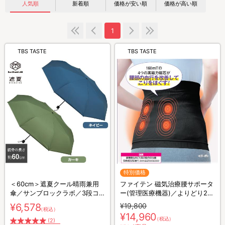
人気順
新着順
価格が安い順
価格が高い順
1
TBS TASTE
TBS TASTE
特別価格
＜60cm＞遮夏クール晴雨兼用
ファイテン 磁気治療腰サポータ
傘／サンブロックラボ／3段コ
ー(管理医療機器)／よりどり2枚
ンパクト
組
¥6,578
¥19,800
（税込）
¥14,960
（税込）
(2)