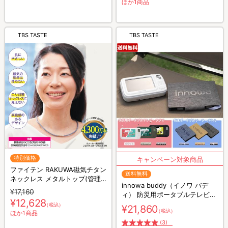
ほか1商品
TBS TASTE
TBS TASTE
特別価格
ファイテン RAKUWA磁気チタン
送料無料
ネックレス メタルトップ(管理
innowa buddy（イノワ バデ
医療機器)／よりどり2本組
¥17,160
ィ） 防災用ポータブルテレビ・
¥12,628
ラジオ & innowa（イノワ ） 防
（税込）
¥21,860
（税込）
水ポータブルソーラーパネルセ
ほか1商品
ット／アウトドア／防災用品
(3)