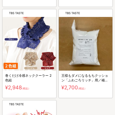
TBS TASTE
TBS TASTE
巻くだけ冷感ネッククーラー 2
王様もダメになるもちクッショ
色組
ン「ふわごろリッチ」用／補充
ビーズ
¥2,948
¥2,700
（税込）
（税込）
TBS TASTE