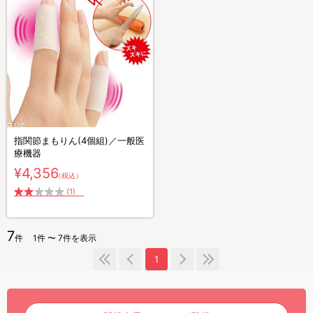
指関節まもりん(4個組)／一般医
療機器
¥4,356
（税込）
(1)
7
件
1件 〜 7件を表示
1