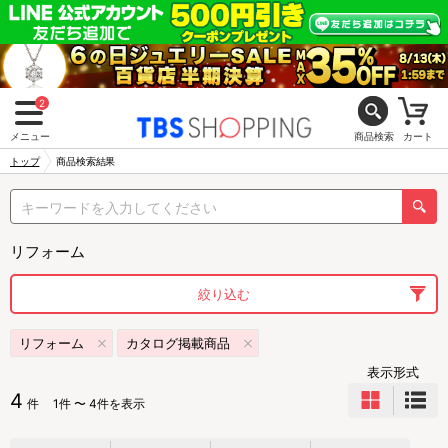
2
メニュー
商品検索
カート
トップ
商品検索結果
リフォーム
絞り込む
リフォーム
カタログ掲載商品
表示形式
4
件
1件 〜 4件を表示