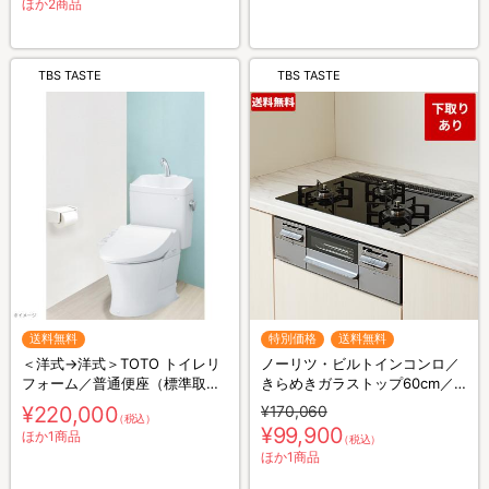
ほか2商品
TBS TASTE
TBS TASTE
送料無料
特別価格
送料無料
＜洋式→洋式＞TOTO トイレリ
ノーリツ・ビルトインコンロ／
フォーム／普通便座（標準取付
きらめきガラストップ60cm／
費込）
下取りあり／標準取付工事費・
¥220,000
¥170,060
（税込）
処分費込み
¥99,900
ほか1商品
（税込）
ほか1商品