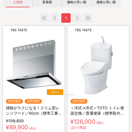
人気順
新着順
価格が安い順
価格が高い順
1
TBS TASTE
TBS TASTE
特別価格
送料無料
送料無料
掃除がラクになる！スリム型レ
＜洋式→洋式＞TOTO トイレ便
ンジフード／60cm（標準工事
器交換／普通便座（標準取付費
費込・処分費込）
込）
¥138,820
¥126,000
（税込）
¥89,900
ほか1商品
（税込）