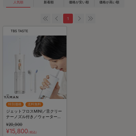
人気順
新着順
価格が安い順
価格が高い順
1
TBS TASTE
特別価格
送料無料
ジェットフロスMINI／舌クリー
ナーノズル付き／ウォーターフ
ロス／口腔ケア／YA-MAN／ヤ
¥20,900
ーマン
¥15,800
（税込）