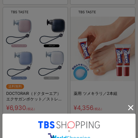
TBS TASTE
TBS TASTE
送料無料
DOCTORAIR（ドクターエア）
薬用 ツメキラリ／2本組
エクサガンポケット／ストレッ
チサポート／ボディケア
¥6,930
¥4,356
（税込）
（税込）
(1)
TBS TASTE