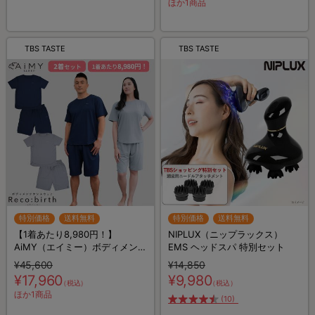
ほか1商品
TBS TASTE
TBS TASTE
特別価格
送料無料
特別価格
送料無料
【1着あたり8,980円！】
NIPLUX（ニップラックス）
AiMY（エイミー）ボディメンテ
EMS ヘッドスパ 特別セット
ナンスウェア リカバース／半袖
¥45,600
¥14,850
半ズボン／2着セット／上下セ
¥17,960
¥9,980
（税込）
（税込）
ット／リカバリーウェア
ほか1商品
(10)