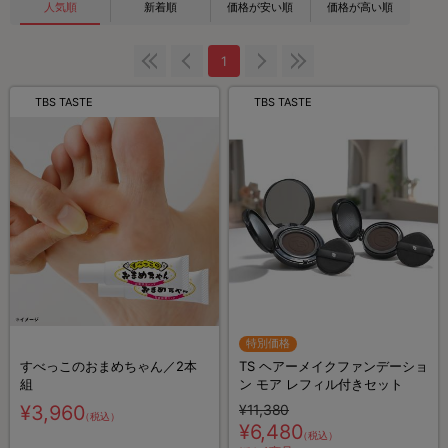
人気順
新着順
価格が安い順
価格が高い順
1
TBS TASTE
TBS TASTE
特別価格
すべっこのおまめちゃん／2本
TS ヘアーメイクファンデーショ
組
ン モア レフィル付きセット
¥3,960
¥11,380
（税込）
¥6,480
（税込）