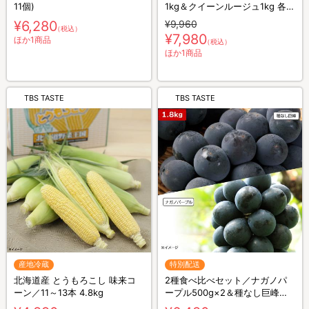
11個)
1kg＆クイーンルージュ1kg 各2
房計4房 計2kg
¥6,280
¥9,960
（税込）
¥7,980
ほか1商品
（税込）
ほか1商品
TBS TASTE
TBS TASTE
産地冷蔵
特別配送
北海道産 とうもろこし 味来コ
2種食べ比べセット／ナガノパ
ーン／11～13本 4.8kg
ープル500g×2＆種なし巨峰
400g×2 計4房 計1.8kg