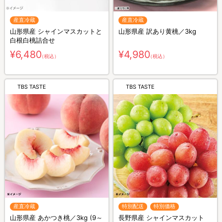
産直冷蔵
産直冷蔵
山形県産 シャインマスカットと
山形県産 訳あり黄桃／3kg
白根白桃詰合せ
¥6,480
¥4,980
（税込）
（税込）
TBS TASTE
TBS TASTE
産直冷蔵
特別配送
特別価格
山形県産 あかつき桃／3kg (9～
長野県産 シャインマスカット