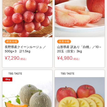
産直冷蔵
産直冷蔵
長野県産クイーンルージュ ／
山形県産 訳あり「白桃」／10～
500g×3 計1.5kg
20玉（目安）3kg
¥7,290
¥4,980
（税込）
（税込）
TBS TASTE
TBS TASTE