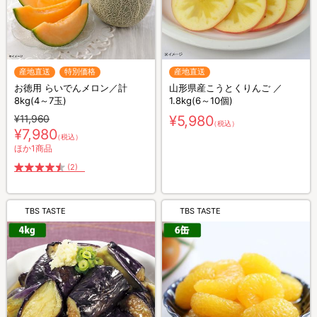
産地直送
特別価格
産地直送
お徳用 らいでんメロン／計
山形県産こうとくりんご ／
8kg(4～7玉)
1.8kg(6～10個)
¥11,960
¥5,980
（税込）
¥7,980
（税込）
ほか1商品
(2)
TBS TASTE
TBS TASTE