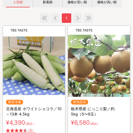
人気順
新着順
価格が安い順
価格が高い順
1
TBS TASTE
TBS TASTE
産直冷蔵
産地直送
北海道産 ホワイトショコラ／10
栃木県産 にっこり梨／約
～13本 4.5kg
5kg（5〜9玉）
¥4,390
¥6,580
（税込）
（税込）
(3)