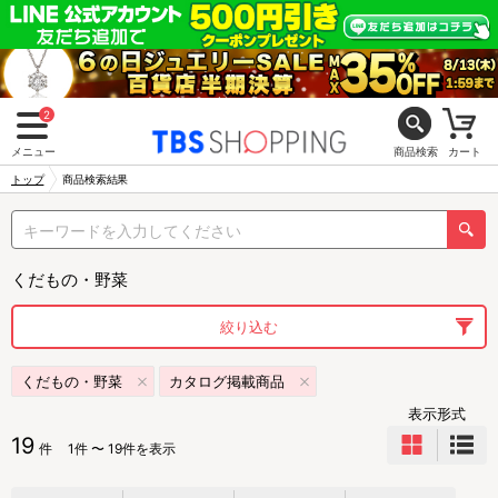
2
メニュー
商品検索
カート
トップ
商品検索結果
くだもの・野菜
絞り込む
くだもの・野菜
カタログ掲載商品
表示形式
19
件
1件 〜 19件を表示