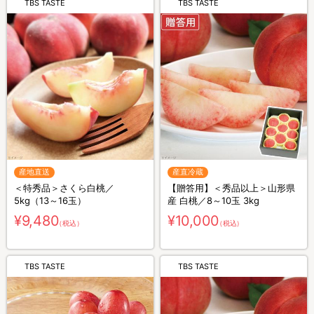
TBS TASTE
TBS TASTE
産地直送
産直冷蔵
＜特秀品＞さくら白桃／
【贈答用】＜秀品以上＞山形県
5kg（13～16玉）
産 白桃／8～10玉 3kg
¥9,480
¥10,000
（税込）
（税込）
TBS TASTE
TBS TASTE