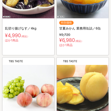
特別価格
乱切り揚げなす／4kg
甘夏みかん 業務用缶詰／6缶
¥4,990
¥9,720
（税込）
¥6,980
ほか1商品
（税込）
ほか1商品
TBS TASTE
TBS TASTE