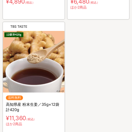
¥4,890
¥6,480
（税込）
（税込）
ほか2商品
TBS TASTE
送料無料
高知県産 粉末生姜／35g×12袋
計420g
¥11,360
（税込）
ほか2商品