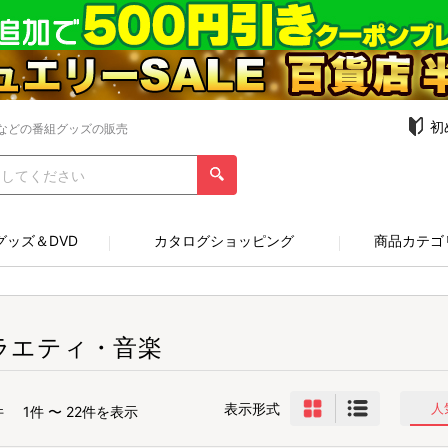
初
などの番組グッズの販売
グッズ＆DVD
カタログショッピング
商品カテゴ
ラエティ・音楽
表示形式
人
件
1件 〜 22件を表示