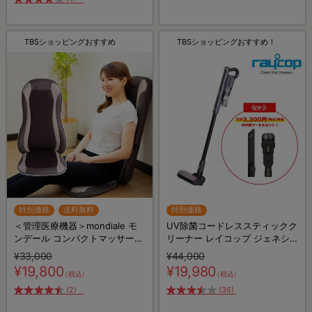
TBSショッピングおすすめ
TBSショッピングおすすめ！
特別価格
送料無料
特別価格
＜管理医療機器＞mondiale モ
UV除菌コードレススティックク
ンデール コンパクトマッサージ
リーナー レイコップ ジェネシ
シート 極上たたきCM3／マッサ
ス2／コードレス掃除機／ステ
¥33,000
¥44,000
ージ器
ィック掃除機／軽量
¥19,800
¥19,980
（税込）
（税込）
(2)
(36)