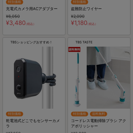
特別価格
特別価格
充電式カメラ用ACアダプター
盗難防止ワイヤー
¥6,050
¥2,090
¥3,480
¥1,180
（税込）
（税込）
TBSショッピングおすすめ！
TBS TASTE
特別価格
特別価格
送料無料
乾電池式どこでもセンサーカメ
コードレス電動掃除ブラシ アク
ラ
アポリッシャー