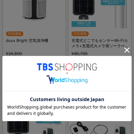
特別価格
特別価格
duux Bright 空気清浄機
充電式どこでもセンサーWi-Fiカ
メラ+充電式カメラ用ソーラー
パネル
¥24,800
¥40,700
¥22,320
¥22,800
（税込）
（税込）
TBSショッピングおすすめ！
TBSショッピングおすすめ！