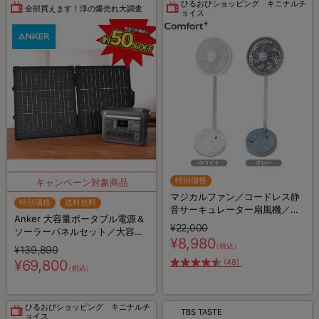
ひるおびショッピング キニナルチ
全部買えます！淳の爆売れ大調査
ョイス
特別価格
マジカルファン／コードレス静
特別価格
送料無料
音サーキュレーター扇風機／大
Anker 大容量ポータブル電源＆
容量バッテリー／20,000ｍAh
¥22,000
ソーラーパネルセット／大容量
¥8,980
＆高出力／768Wh／10ポート／
（税込）
¥139,890
防災グッズ／災害対策
¥69,800
(48)
（税込）
ひるおびショッピング キニナルチ
TBS TASTE
ョイス