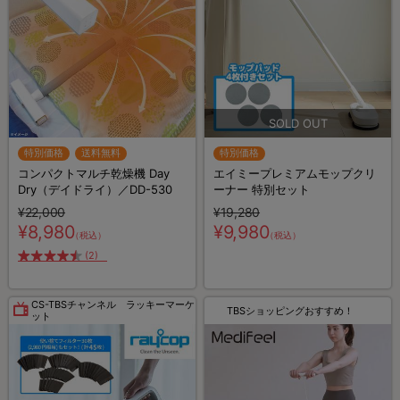
特別価格
送料無料
特別価格
コンパクトマルチ乾燥機 Day
エイミープレミアムモップクリ
Dry（デイドライ）／DD-530
ーナー 特別セット
¥22,000
¥19,280
¥8,980
¥9,980
（税込）
（税込）
(2)
CS-TBSチャンネル ラッキーマーケ
TBSショッピングおすすめ！
ット