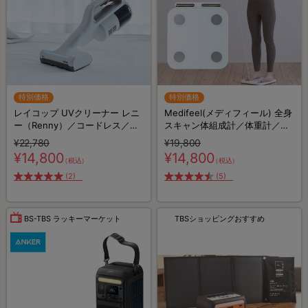
特別価格
特別価格
レイコップ UVクリーナー レニ
Medifeel(メディフィール) 全身
ー（Renny）／コードレス／軽
スキャン体組成計／体重計／体
量／布団クリーナー
脂肪率／BMI／筋肉量／内臓脂
¥22,780
¥19,800
肪レベル／基礎代謝
¥14,800
¥14,800
（税込）
（税込）
(2)
(5)
BS-TBS ラッキーマーケット
TBSショッピングおすすめ