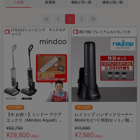
人気順
新着順
価格が安い順
価格が高い順
1
ひるおびショッピング キニナルチ
BS-TBS プレミアムカイモノラボ
ョイス
特別価格
特別価格
【今 お得！】ミンドー アクア
レイコップ ハンディクリーナー
エックス（Mindoo AquaX）／
Mobi(モビー) 特別セット／軽量
MIA-N001／水拭き掃除機／コ
／ハンディ掃除機
¥62,750
¥11,880
ードレス掃除機／スティック掃
¥29,800
¥7,980
（税込）
（税込）
除機