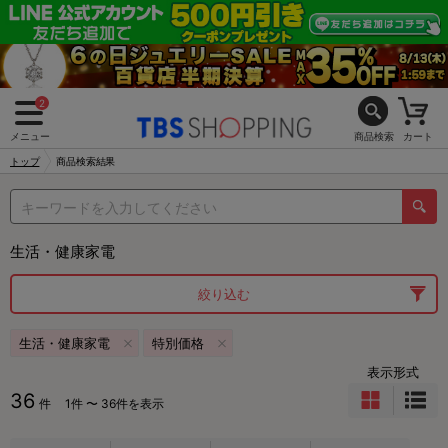
2
メニュー
商品検索
カート
トップ
商品検索結果
生活・健康家電
絞り込む
生活・健康家電
特別価格
表示形式
36
件
1件 〜 36件を表示