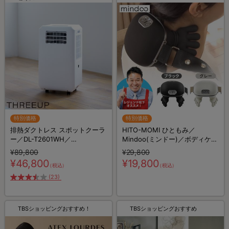
特別価格
特別価格
排熱ダクトレス スポットクーラ
HITO-MOMI ひともみ／
ー／DL-T2601WH／
Mindoo(ミンドー)／ボディケア
THREEUP(スリーアップ)／取付
／ハンズフリー
¥89,800
¥29,800
工事不要／除湿
¥46,800
¥19,800
（税込）
（税込）
(23)
TBSショッピングおすすめ！
TBSショッピングおすすめ