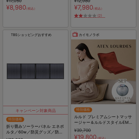
¥17,050
¥12,980
¥8,980
¥7,980
（税込）
（税込）
(2)
TBSショッピングおすすめ
カイモノラボ
特別価格
ルルド プレミアムシートマッサ
特別価格
ージャー＆ルルドスタイルEMS
折り畳みソーラーパネル エネポ
ボール
¥39,700
ルタ／60w／防災グッズ／防災
¥19,800
用品
（税込）