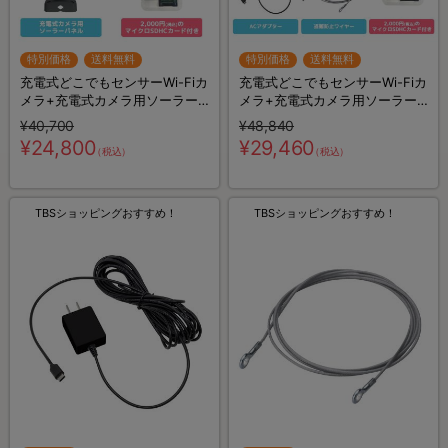
特別価格
送料無料
特別価格
送料無料
充電式どこでもセンサーWi-Fiカ
充電式どこでもセンサーWi-Fiカ
メラ+充電式カメラ用ソーラー
メラ+充電式カメラ用ソーラー
パネル+マイクロSDHCカード
パネル+マイクロSDHCカード
¥40,700
¥48,840
16GB
16GB+ACアダプター+盗難防止
¥24,800
¥29,460
（税込）
（税込）
ワイヤー
TBSショッピングおすすめ！
TBSショッピングおすすめ！