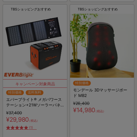
TBSショッピングおすすめ
TBSショッピングおすすめ
特別価格
モンデール 3Dマッサージボー
特別価格
送料無料
ド MB2
エバーブライト® メガパワース
¥26,400
テーション+21Wソーラーパネ
¥14,980
ル／24,000mAh／AC2口／USB
（税込）
¥37,400
出力 計5口／大容量ポータブル
¥29,980
（税込）
電源／防災グッズ／非常用グッ
ズ
(1)