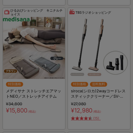
ひるおびショッピング キニナルチ
TBSラジオショッピング
ョイス
特別価格
特別価格
送料無料
メディサナ ストレッチエアマッ
siroca(シロカ)2wayコードレス
トNEO／ストレッチアイテム
スティッククリーナー／SV-
S281
¥34,800
¥27,980
¥15,800
¥12,980
（税込）
（税込）
(15)