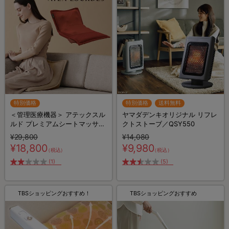
特別価格
特別価格
送料無料
＜管理医療機器＞ アテックスル
ヤマダデンキオリジナル リフレ
ルド プレミアムシートマッサー
クトストーブ／QSY550
ジャー
¥29,800
¥14,080
¥18,800
¥9,980
（税込）
（税込）
(1)
(5)
TBSショッピングおすすめ！
TBSショッピングおすすめ