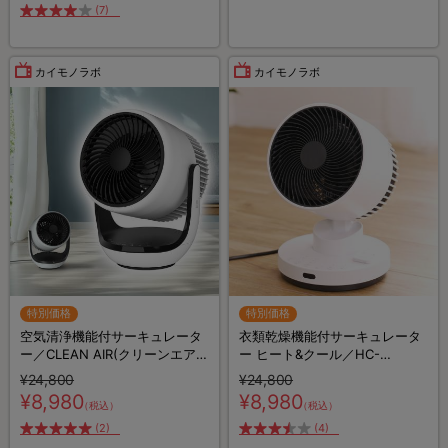
(7)
カイモノラボ
カイモノラボ
特別価格
特別価格
空気清浄機能付サーキュレータ
衣類乾燥機能付サーキュレータ
ー／CLEAN AIR(クリーンエア
ー ヒート&クール／HC-
ー)／THREEUP(スリーアップ)
T2494WH
¥24,800
¥24,800
／軽量コンパクト／省エネ
¥8,980
¥8,980
（税込）
（税込）
(2)
(4)