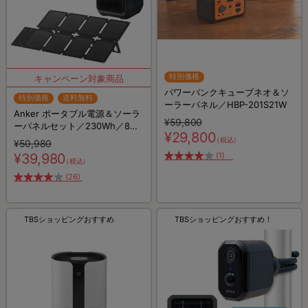
特別価格
パワーバンクキューブネオ＆ソ
特別価格
送料無料
ーラーパネル／HBP-201S21W
Anker ポータブル電源＆ソーラ
¥59,800
ーパネルセット／230Wh／8ポ
¥29,800
ート／防災グッズ／災害対策
（税込）
¥50,980
¥39,980
(1)
（税込）
(26)
TBSショッピングおすすめ
TBSショッピングおすすめ！