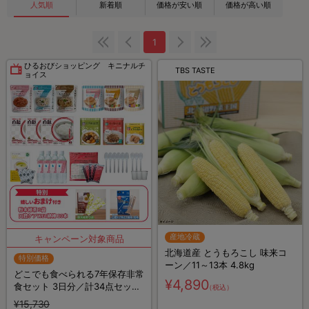
人気順
新着順
価格が安い順
価格が高い順
1
ひるおびショッピング キニナルチ
TBS TASTE
ョイス
産地冷蔵
北海道産 とうもろこし 味来コ
特別価格
ーン／11～13本 4.8kg
どこでも食べられる7年保存非常
¥4,890
食セット 3日分／計34点セット
（税込）
【特典】粉末緑茶&口腔ケア用
¥15,730