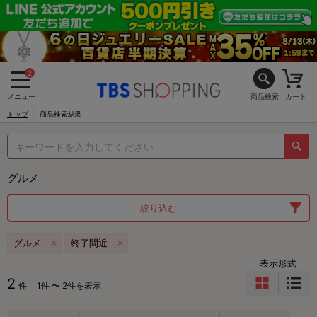
2
メニュー
商品検索
カート
トップ
商品検索結果
グルメ
絞り込む
グルメ
終了間近
表示形式
2
件
1件 〜 2件を表示