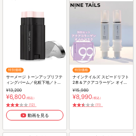
特別価格
特別価格
サーメージ トーンアップリフテ
ナインテイルズ スピードリフト
ィングバーム／化粧下地／トー
2本＆アクアコラーゲン オイル
ンアップ下地
マスク 2枚 特別セット
¥13,200
¥15,980
¥6,800
¥8,990
（税込）
（税込）
(12)
(11)
動画を見る