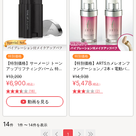
特別価格
特別価格
【特別価格】サーメージ トーン
【特別価格】ARTSカメレオンフ
アップリフティングバーム 特別
ァンデーション／2本＋電動パ
セット／化粧下地／トーンアッ
フ付き
¥13,200
¥14,938
プ下地
¥6,900
¥5,478
（税込）
（税込）
(18)
(2)
動画を見る
14
件
1件 〜 14件を表示
1