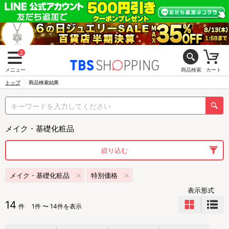
2
メニュー
商品検索
カート
トップ
商品検索結果
メイク・基礎化粧品
絞り込む
メイク・基礎化粧品
特別価格
表示形式
14
件
1件 〜 14件を表示