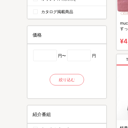
カタログ掲載商品
mu
すっ
グ
価格
¥4
円〜
円
絞り込む
紹介番組
軽量