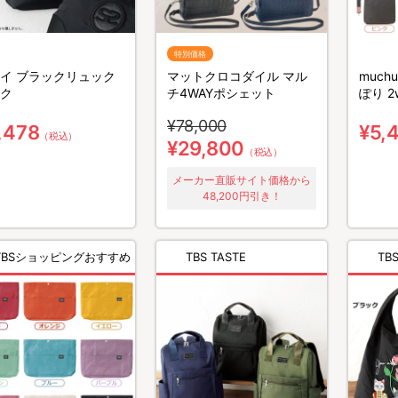
特別価格
イ ブラックリュック
マットクロコダイル マル
much
ク
チ4WAYポシェット
ぽり 
¥78,000
,478
¥5,
（税込）
¥29,800
（税込）
メーカー直販サイト価格から
48,200円引き！
TBSショッピングおすすめ
TBS TASTE
TBS