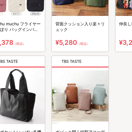
chu muchu フライヤー
背面クッション入り楽々リ
仲良し
ぽり バッグインバッ
ュック
,378
¥5,280
¥3,
（税込）
（税込）
TBS TASTE
TBS TASTE
ポケットいっぱい多機
ガバっと開く縦型アコーデ