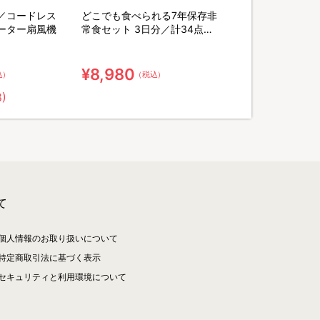
／コードレス
どこでも食べられる7年保存非
ーター扇風機
常食セット 3日分／計34点セ
ット【特典】粉末緑茶&口腔ケ
ア用ウェット綿棒
¥8,980
込）
（税込）
8)
て
個人情報のお取り扱いについて
特定商取引法に基づく表示
セキュリティと利用環境について