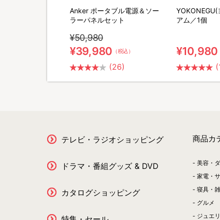
M SHAVER(リファス
Anker ポータブル電源＆ソー
YOKONEGU
バー) 特別セット
ラーパネルセット
アム／1個
¥50,980
0
¥39,980
¥10,980
（税込）
（税込）
(2)
(26)
(
商品カ
テレビ・ラジオショッピング
美容・
ドラマ・番組グッズ & DVD
家電・
寝具・
カタログショッピング
グルメ
ジュエ
特集・セール