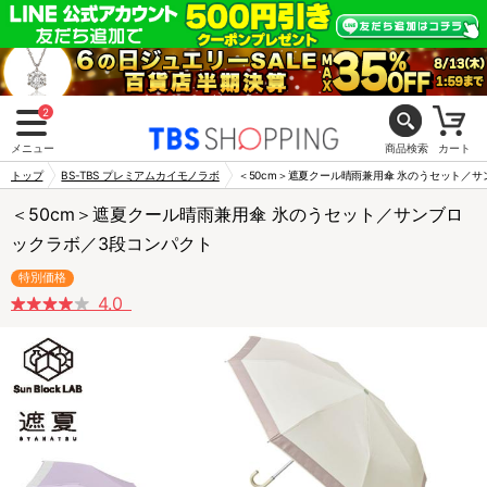
2
メニュー
商品検索
カート
トップ
BS-TBS プレミアムカイモノラボ
＜50cm＞遮夏クール晴雨兼用傘 氷のうセット／
＜50cm＞遮夏クール晴雨兼用傘 氷のうセット／サンブロ
ックラボ／3段コンパクト
特別価格
4.0