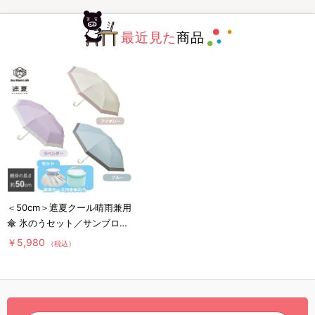
最近見た
商品
＜50cm＞遮夏クール晴雨兼用
傘 氷のうセット／サンブロッ
クラボ／3段コンパクト
￥5,980
（税込）