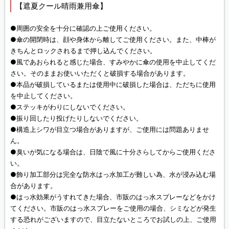
【遮夏クール晴雨兼用傘】
●周囲の安全を十分に確認の上ご使用ください。
●傘の開閉時は、顔や身体から離してご使用ください。また、中棒が
きちんとロックされるまで押し込んでください。
●風であおられると感じた場合、すみやかに傘の使用を中止してくだ
さい。そのままお使いいただくと破損する場合があります。
●本品が破損しているまたは使用中に破損した場合は、ただちに使用
を中止してください。
●ステッキがわりにしないでください。
●振り回したり投げたりしないでください。
●構造上シワが目立つ場合がありますが、ご使用には問題ありませ
ん。
●臭いが気になる場合は、日陰で風に十分さらしてからご使用くださ
い。
●飾り加工部分は完全な防水はっ水加工が難しい為、水が浸み込む場
合があります。
●はっ水効果がうすれてきた場合、市販のはっ水スプレーなどをかけ
てください。市販のはっ水スプレーをご使用の場合、シミなどが発生
する恐れがございますので、目立たないところでお試しの上、ご使用