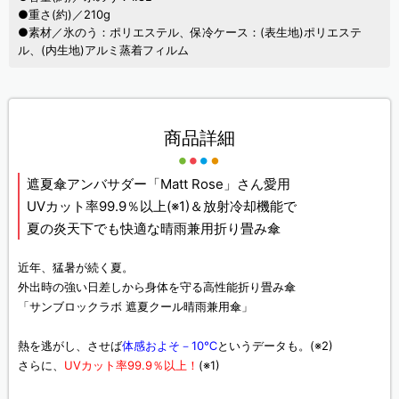
●重さ(約)／210g
●素材／氷のう：ポリエステル、保冷ケース：(表生地)ポリエステ
ル、(内生地)アルミ蒸着フィルム
商品詳細
遮夏傘アンバサダー「Matt Rose」さん愛用
UVカット率99.9％以上(※1)＆放射冷却機能で
夏の炎天下でも快適な晴雨兼用折り畳み傘
近年、猛暑が続く夏。
外出時の強い日差しから身体を守る高性能折り畳み傘
「サンブロックラボ 遮夏クール晴雨兼用傘」
熱を逃がし、させば
体感およそ－10℃
というデータも。(※2)
さらに、
UVカット率99.9％以上！
(※1)