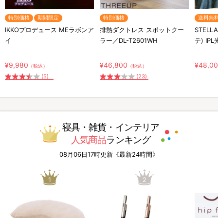
特別価格
期間限定
特別価格
送料無
IKKOプロデュース MEラボンア
排熱ダクトレス スポットクー
STELL
イ
ラー／DL-T2601WH
テ) IP
¥9,980
¥46,800
¥48,0
（税込）
（税込）
(5)
(23)
寝具・雑貨・インテリア
人気商品
ランキング
08月06日17時更新《最新24時間》
1
2