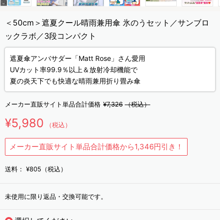
＜50cm＞遮夏クール晴雨兼用傘 氷のうセット／サンブロ
ックラボ／3段コンパクト
遮夏傘アンバサダー「Matt Rose」さん愛用
UVカット率99.9％以上＆放射冷却機能で
夏の炎天下でも快適な晴雨兼用折り畳み傘
メーカー直販サイト単品合計価格
¥7,326
（税込）
¥5,980
（税込）
メーカー直販サイト単品合計価格から1,346円引き！
送料：
¥805（税込）
未使用に限り返品・交換可能です。