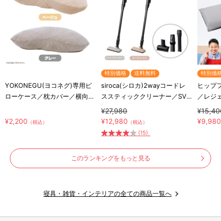
特別価格
送料無料
特別価
YOKONEGU(ヨコネグ)専用ピ
siroca(シロカ)2wayコードレ
ヒップ
ローケース／枕カバー／横向き
ススティッククリーナー／SV-
／レジ
寝専用枕カバー
S281
ッショ
¥27,980
¥15,40
¥2,200
¥12,980
¥9,98
（税込）
（税込）
(15)
このランキングをもっと見る
寝具・雑貨・インテリアの全ての商品一覧へ