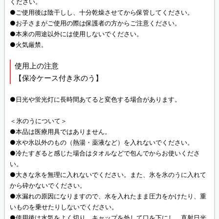
ください。
●ご使用後は陰干しし、十分乾燥させてから保管してください。
●お子さまがご使用の際は保護者の方からご注意ください。
●本来の用途以外には使用しないでください。
●火気厳禁。
使用上の注意
【保冷ケース付き氷のう】
●日光や蛍光灯に長時間あてると変色する場合があります。
＜氷のうについて＞
●本品は医療用具ではありません。
●水や氷以外のもの（熱湯・薬液など）を入れないでください。
●冷たすぎると感じた場合はタオルなどで包んでからお使いくださ
い。
●大きな氷を無理に入れないでください。また、氷を氷のうに入れて
から砕かないでください。
●水漏れの原因になりますので、水を入れたまま圧力をかけたり、重
いものを乗せたりしないでください。
●使用後は水気をよく切り、キャップを外して口を下にし、直射日光