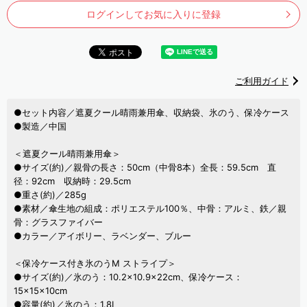
ログインしてお気に入りに登録
ご利用ガイド
●セット内容／遮夏クール晴雨兼用傘、収納袋、氷のう、保冷ケース
●製造／中国
＜遮夏クール晴雨兼用傘＞
●サイズ(約)／親骨の長さ：50cm（中骨8本）全長：59.5cm 直
径：92cm 収納時：29.5cm
●重さ(約)／285g
●素材／傘生地の組成：ポリエステル100％、中骨：アルミ、鉄／親
骨：グラスファイバー
●カラー／アイボリー、ラベンダー、ブルー
＜保冷ケース付き氷のうM ストライプ＞
●サイズ(約)／氷のう：10.2×10.9×22cm、保冷ケース：
15×15×10cm
●容量(約)／氷のう：1.8L