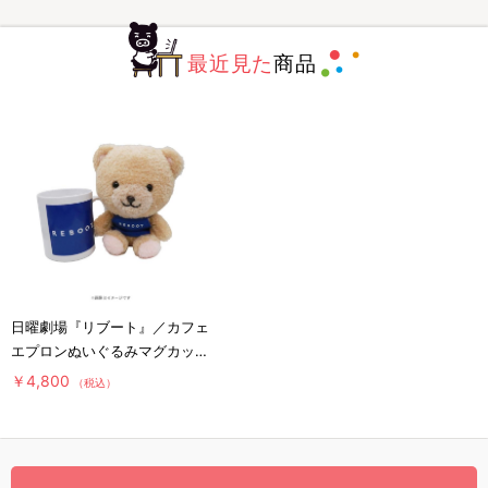
最近見た
商品
日曜劇場『リブート』／カフェ
エプロンぬいぐるみマグカップ
セット／ブルー
￥4,800
（税込）