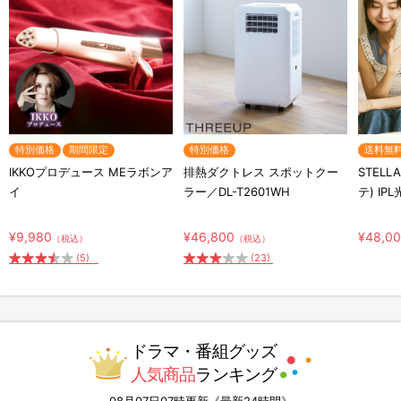
特別価格
期間限定
特別価格
送料無
IKKOプロデュース MEラボンア
排熱ダクトレス スポットクー
STELL
イ
ラー／DL-T2601WH
テ) IP
¥9,980
¥46,800
¥48,0
（税込）
（税込）
(5)
(23)
ドラマ・番組グッズ
人気商品
ランキング
08月07日07時更新《最新24時間》