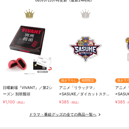
1
2
描き下ろし
期間限定
描き下
日曜劇場『VIVANT』／第2シ
アニメ「リラックマ」
アニメ
ーズン 別班饅頭
×SASUKE／ダイカットステッ
×SAS
カー／コラボロゴ
カー／
¥1,100
¥385
¥385
（税込）
（税込）
（
リ
ドラマ・番組グッズの全ての商品一覧へ