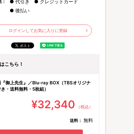
代引き
クレジットカード
法：
後払い
ログインしてお気に入りに登録
ayはこちら！
©
『御上先生』／Blu-ray BOX（TBSオリジナ
付き・送料無料・5枚組）
¥32,340
（税込）
無料
送料：