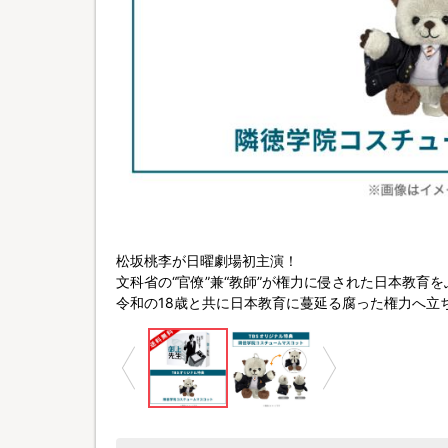
©TBS
松坂桃李が日曜劇場初主演！
文科省の“官僚”兼“教師”が権力に侵された日本教育
令和の18歳と共に日本教育に蔓延る腐った権力へ立