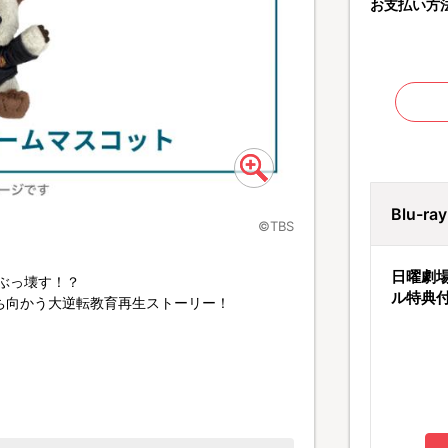
お支払い方
Blu-r
©TBS
日曜劇場
をぶっ壊す！？
ル特典
ち向かう大逆転教育再生ストーリー！