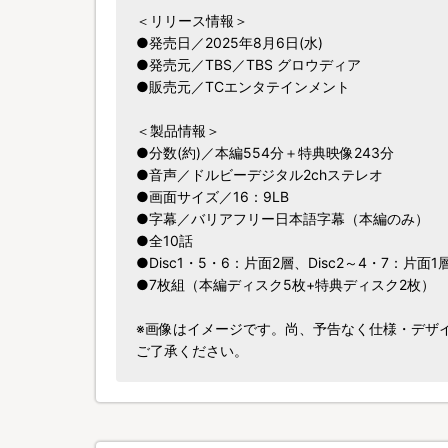
＜リリース情報＞
●発売日／2025年8月6日(水)
●発売元／TBS／TBS グロウディア
●販売元／TCエンタテインメント
＜製品情報＞
●分数(約)／本編554分＋特典映像243分
●音声／ドルビーデジタル2chステレオ
●画面サイズ／16：9LB
●字幕／バリアフリー日本語字幕（本編のみ）
●全10話
●Disc1・5・6：片面2層、Disc2～4・7：片面1
●7枚組（本編ディスク5枚+特典ディスク2枚）
※画像はイメージです。尚、予告なく仕様・デザ
ご了承ください。