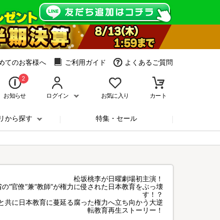
めてのお客様へ
ご利用ガイド
よくあるご質問
2
お知らせ
ログイン
お気に入り
カート
リから探す
特集・セール
松坂桃李が日曜劇場初主演！
省の“官僚”兼“教師”が権力に侵された日本教育をぶっ壊
す！？
歳と共に日本教育に蔓延る腐った権力へ立ち向かう大逆
転教育再生ストーリー！