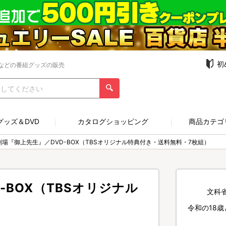
初
などの番組グッズの販売
グッズ＆DVD
カタログショッピング
商品カテゴ
劇場『御上先生』／DVD-BOX（TBSオリジナル特典付き・送料無料・7枚組）
-BOX（TBSオリジナル
文科
）
令和の18