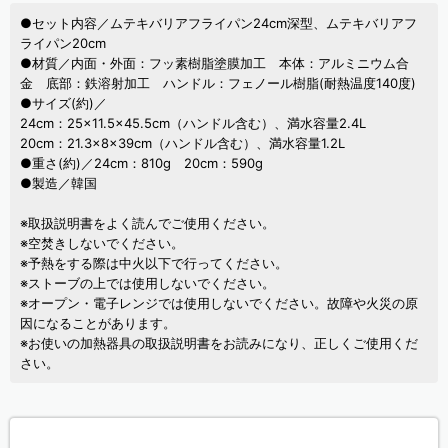
●セット内容／ムテキバリアフライパン24cm深型、ムテキバリアフ
ライパン20cm
●材質／内面・外面：フッ素樹脂塗膜加工 本体：アルミニウム合
金 底部：鉄溶射加工 ハンドル：フェノール樹脂(耐熱温度140度)
●サイズ(約)／
24cm：25×11.5×45.5cm（ハンドル含む）、満水容量2.4L
20cm：21.3×8×39cm（ハンドル含む）、満水容量1.2L
●重さ(約)／24cm：810g 20cm：590g
●製造／韓国
※取扱説明書をよく読んでご使用ください。
※空焚きしないでください。
※予熱をする際は中火以下で行ってください。
※ストーブの上では使用しないでください。
※オープン・電子レンジでは使用しないでください。故障や火災の原
因になることがあります。
※お使いの加熱器具の取扱説明書をお読みになり、正しくご使用くだ
さい。