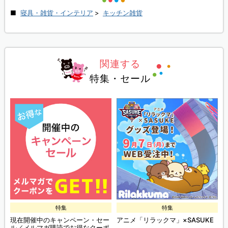
寝具・雑貨・インテリア
>
キッチン雑貨
関連する
特集・セール
特集
特集
現在開催中のキャンペーン・セー
アニメ「リラックマ」×SASUKE
ル／メルマガ購読でお得なクーポ