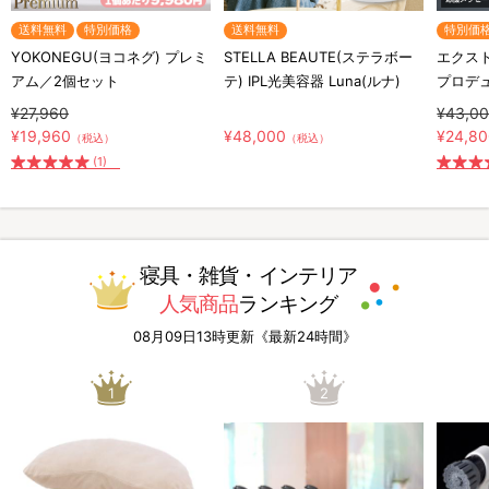
送料無料
特別価格
送料無料
特別価
YOKONEGU(ヨコネグ) プレミ
STELLA BEAUTE(ステラボー
エクスト
アム／2個セット
テ) IPL光美容器 Luna(ルナ)
プロデ
¥27,960
¥43,0
¥19,960
¥48,000
¥24,8
（税込）
（税込）
(1)
寝具・雑貨・インテリア
人気商品
ランキング
08月09日13時更新《最新24時間》
1
2