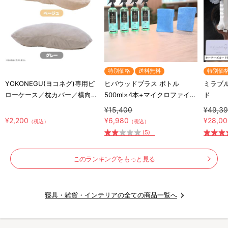
特別価格
送料無料
特別価
YOKONEGU(ヨコネグ)専用ピ
ヒバウッドプラス ボトル
ミラブル
ローケース／枕カバー／横向き
500ml×4本+マイクロファイバ
ド
寝専用枕カバー
ークロス×2枚／防虫スプレー
¥15,400
¥49,3
／防虫剤／害虫忌避剤
¥2,200
¥6,980
¥28,0
（税込）
（税込）
(5)
このランキングをもっと見る
寝具・雑貨・インテリアの全ての商品一覧へ