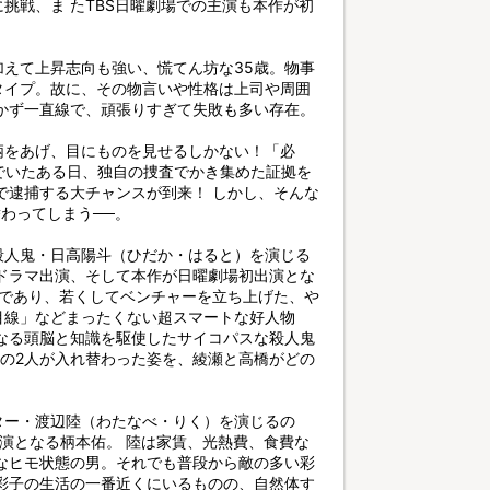
挑戦、ま たTBS日曜劇場での主演も本作が初
えて上昇志向も強い、慌てん坊な35歳。物事
”タイプ。故に、その物言いや性格は上司や周囲
かず一直線で、頑張りすぎて失敗も多い存在。
柄をあげ、目にものを見せるしかない！「必
んでいたある日、独自の捜査でかき集めた証拠を
で逮捕する大チャンスが到来！ しかし、そんな
替わってしまう──。
殺人鬼・日高陽斗（ひだか・はると）を演じる
Sドラマ出演、そして本作が日曜劇場初出演とな
者であり、若くしてベンチャーを立ち上げた、や
目線」などまったくない超スマートな好人物
なる頭脳と知識を駆使したサイコパスな殺人鬼
対の2人が入れ替わった姿を、綾瀬と高橋がどの
ター・渡辺陸（わたなべ・りく）を演じるの
出演となる柄本佑。 陸は家賃、光熱費、食費な
なヒモ状態の男。それでも普段から敵の多い彩
彩子の生活の一番近くにいるものの、自然体す