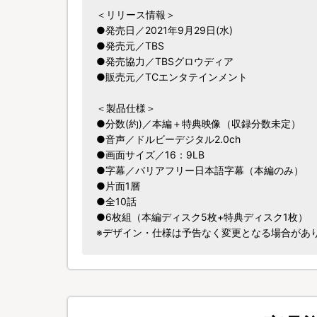
＜リリース情報＞
●発売日／2021年9月29日(水)
●発売元／TBS
●発売協力／TBSグロウディア
●販売元／TCエンタテインメント
＜製品仕様＞
●分数(約)／本編＋特典映像（収録分数未定）
●音声／ドルビーデジタル2.0ch
●画面サイズ／16：9LB
●字幕／バリアフリー日本語字幕（本編のみ）
●片面1層
●全10話
●6枚組（本編ディスク5枚+特典ディスク1枚）
※デザイン・仕様は予告なく変更となる場合があ