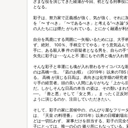
ざまな役を演じてきた綾瀬が今回、初となる刑事役に
となる。
彩子は、努力家で正義感が強く、気が強く、それに加
を「〜 すべき」「〜であるべき」と考える“べき論
の人たちには煙た がられている。とにかく融通が利
自分を馬鹿にする周囲に一矢報いるためには、大手
ず、絶対、 100％、手柄立ててやる」そう意気込
手に、ある殺人事 件の容疑者となる男を、自らの手
矢先に彩子は･･･なんと不 運にもその男と魂が入れ
そんな彩子と幸運にも魂が入れ替わるサイコパスな
のは高橋一生。『凪のお暇』（2019年）以来のTB
る。 高橋 が演じる日高は、表向きは化学畑の研究
り手の経営者。頭の良い人間にありがちな「上から
だ。しかしそんな日高の本当 の姿は、その類いまれ
──。「善と悪」そして「女と男」。ま ったく正反
ように演じるのか、注目していただきたい。
そして、彩子の家に居候中の、のんびり屋なフリー
は、『天皇 の料理番』（2015年）以来の日曜劇場
どは一切払わず、 家事だけを担当する、彩子の完全
子にとっては、唯一の心の 拠り所にもなっている。