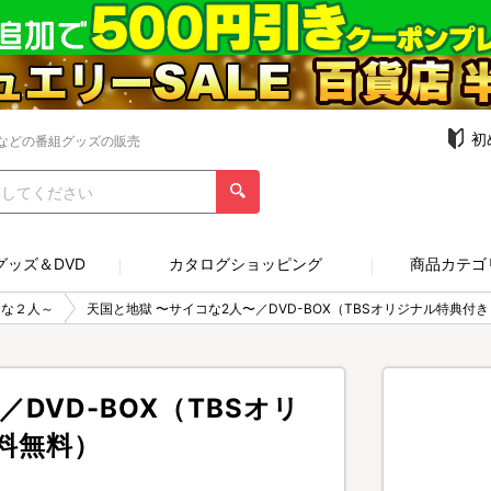
初
などの番組グッズの販売
グッズ＆DVD
カタログショッピング
商品カテゴ
コな２人～
天国と地獄 〜サイコな2人〜／DVD-BOX（TBSオリジナル特典付
DVD-BOX（TBSオリ
料無料）