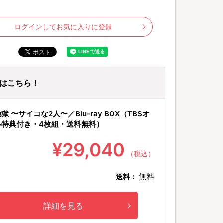
ログインしてお気に入りに登録
ayはこちら！
©
獄 〜サイコな2人〜／Blu-ray BOX（TBSオ
ル特典付き・4枚組・送料無料）
¥29,040
（税込）
無料
送料：
詳細を見る