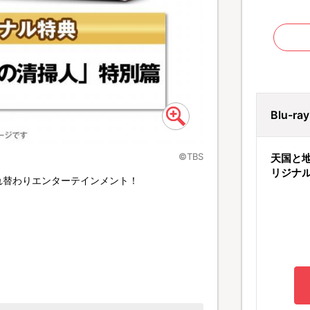
Blu-r
©TBS
天国と地
リジナ
れ替わりエンターテインメント！