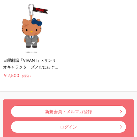
日曜劇場『VIVANT』×サンリ
オキャラクターズ／むにゅぐる
み (ハローキティ)
￥2,500
（税込）
新規会員・メルマガ登録
ログイン