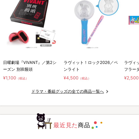
日曜劇場『VIVANT』／第2シ
ラヴィット！ロック2026／ペ
ラヴィッ
ーズン 別班饅頭
ンライト
フラー
¥1,100
¥4,500
¥2,500
（税込）
（税込）
ドラマ・番組グッズの全ての商品一覧へ
最近見た
商品