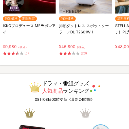
特別価格
期間限定
特別価格
送料無
IKKOプロデュース MEラボンア
排熱ダクトレス スポットクー
STELL
イ
ラー／DL-T2601WH
テ) IP
¥9,980
¥46,800
¥48,0
（税込）
（税込）
(5)
(23)
ドラマ・番組グッズ
人気商品
ランキング
08月08日00時更新《最新24時間》
1
2