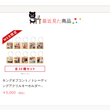
最近見た
商品
キングオブコント／トレーディ
ングアクリルキーホルダー
(2025ファイナリスト)コンプ
￥5,000
（税込）
リートセット【WEB限定】