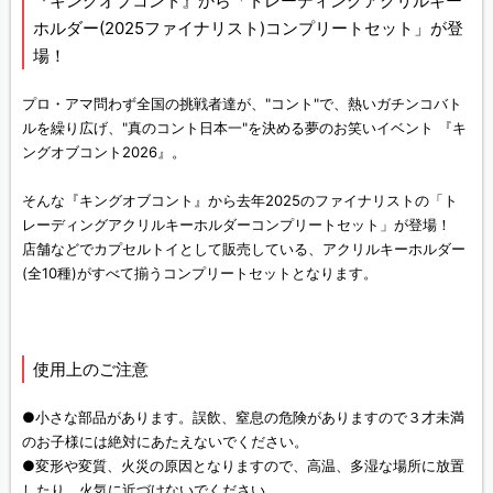
『キングオブコント』から「トレーディングアクリルキー
ホルダー(2025ファイナリスト)コンプリートセット」が登
場！
プロ・アマ問わず全国の挑戦者達が、"コント"で、熱いガチンコバト
ルを繰り広げ、"真のコント日本一"を決める夢のお笑いイベント 『キ
ングオブコント2026』。
そんな『キングオブコント』から去年2025のファイナリストの「ト
レーディングアクリルキーホルダーコンプリートセット」が登場！
店舗などでカプセルトイとして販売している、アクリルキーホルダー
(全10種)がすべて揃うコンプリートセットとなります。
使用上のご注意
●小さな部品があります。誤飲、窒息の危険がありますので３才未満
のお子様には絶対にあたえないでください。
●変形や変質、火災の原因となりますので、高温、多湿な場所に放置
したり、火気に近づけないでください。