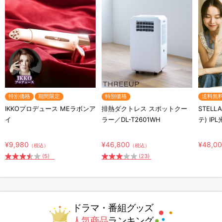
特別価格
期間限定
特別価格
送料無
IKKOプロデュース MEラボンア
排熱ダクトレス スポットクー
STELL
イ
ラー／DL-T2601WH
テ) IP
¥9,980
¥46,800
¥48,0
（税込）
（税込）
(5)
(23)
ドラマ・番組グッズ
人気商品
ランキング