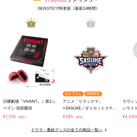
08月07日17時更新《最新24時間》
1
2
描き下ろし
期間限定
日曜劇場『VIVANT』／第2シ
アニメ「リラックマ」
ラヴィッ
ーズン 別班饅頭
×SASUKE／ダイカットステッ
ンライ
カー／コラボロゴ
¥1,100
¥385
¥4,50
（税込）
（税込）
ドラマ・番組グッズの全ての商品一覧へ