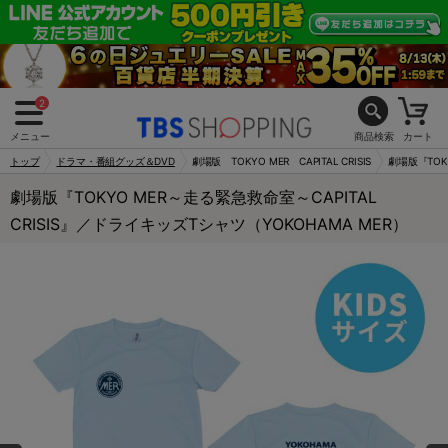
2
メニュー
商品検索
カート
トップ
ドラマ・番組グッズ＆DVD
劇場版 TOKYO MER CAPITAL CRISIS
劇場版『TOK
劇場版『TOKYO MER～走る緊急救命室～CAPITAL
CRISIS』／ドライキッズTシャツ（YOKOHAMA MER）