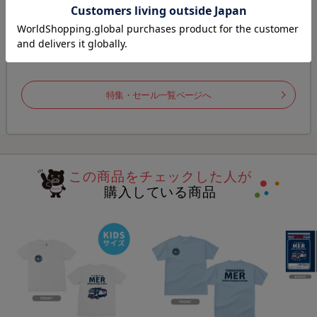
特集
特集
ズ
アニメ「リラックマ」×SASUKE
ラヴィット！ロック2026
特集・セール一覧ページへ
この商品をチェックした人が
購入している商品