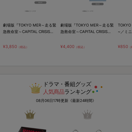
劇場版『TOKYO MER～走る緊
劇場版『TOKYO MER～走る緊
TOKYO MER ~走る緊急救命
急救命室～CAPITAL CRISIS』
急救命室～CAPITAL CRISIS』
~／ミ
／ドライキッズTシャツ
／ドライTシャツ
（TOKYO MER）
（YOKOHAMA MER）
¥3,850
¥4,400
¥850
（税込）
（税込）
（
ドラマ・番組グッズ
人気商品
ランキング
08月06日17時更新《最新24時間》
1
2