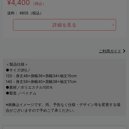
¥4,400
（税込）
送料：
¥805（税込）
詳細を見る
ご利用ガイド
＜製品仕様＞
●サイズ(約)／
120：身丈48×身幅36×肩幅34×袖丈15cm
140：身丈56×身幅40×肩幅38×袖丈17cm
●素材／ポリエステル100％
●製造 ／ベトナム
※画像はイメージです。尚、予告なく仕様・デザイン等を変更する場
合がございますので予めご了承ください。