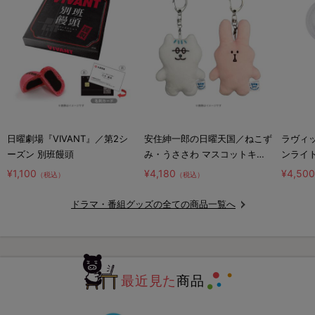
日曜劇場『VIVANT』／第2シ
安住紳一郎の日曜天国／ねこず
ラヴィッ
ーズン 別班饅頭
み・うささわ マスコットキー
ンライ
ホルダー2種セット
¥1,100
¥4,180
¥4,50
（税込）
（税込）
ドラマ・番組グッズの全ての商品一覧へ
最近見た
商品