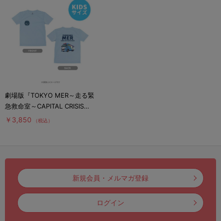
劇場版『TOKYO MER～走る緊
急救命室～CAPITAL CRISIS』
／ドライキッズTシャツ
￥3,850
（税込）
（YOKOHAMA MER）
新規会員・メルマガ登録
ログイン