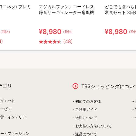
(ヨコネグ) プレミ
マジカルファン／コードレス
どこでも食べら
静音サーキュレーター扇風機
常食セット 3日
ット【特典】粉
ア用ウェット綿
¥8,980
¥8,980
（税込）
（税込）
（税
1)
(48)
テゴリ
TBSショッピングについ
ダイエット
初めてのお客様
サービス
ご利用ガイド
雑貨・インテリア
送料について
お支払い方法について
リー・ファッション
返品について