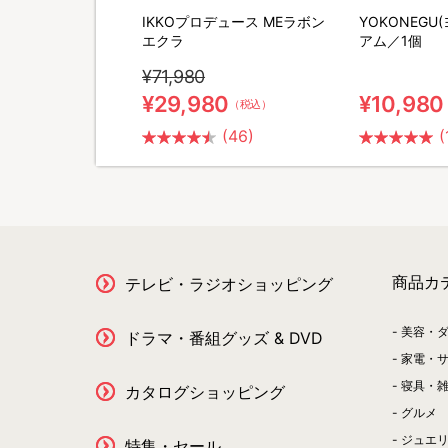
ポータブル電源＆ソー
IKKOプロデュース MEラボン
YOKONEGU
セット
エクラ
アム／1個
¥71,980
0
¥29,980
¥10,980
（税込）
（税込）
(26)
(46)
(
商品カ
テレビ・ラジオショッピング
美容・
ドラマ・番組グッズ & DVD
家電・
寝具・
カタログショッピング
グルメ
ジュエ
特集・セール