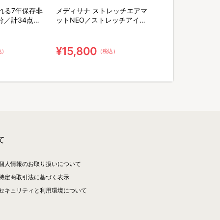
れる7年保存非
メディサナ ストレッチエアマ
分／計34点セ
ットNEO／ストレッチアイテ
末緑茶&口腔ケ
ム
棒
¥15,800
込）
（税込）
て
個人情報のお取り扱いについて
特定商取引法に基づく表示
セキュリティと利用環境について