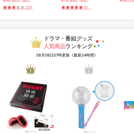
¥46,800
¥19,960
¥48,0
（税込）
（税込）
(23)
(1)
ドラマ・番組グッズ
人気商品
ランキング
08月08日07時更新《最新24時間》
1
2