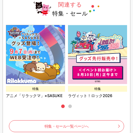
関連する
特集・セール
特集
特集
ズ
アニメ「リラックマ」×SASUKE
ラヴィット！ロック2026
特集・セール一覧ページへ