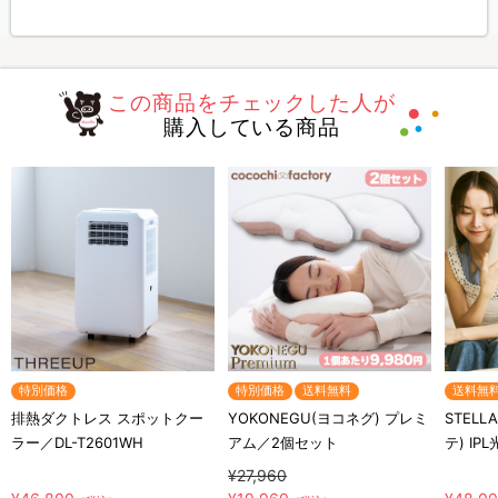
この商品をチェックした人が
購入している商品
特別価格
特別価格
送料無料
送料無
排熱ダクトレス スポットクー
YOKONEGU(ヨコネグ) プレミ
STELL
ラー／DL-T2601WH
アム／2個セット
テ) IP
¥27,960