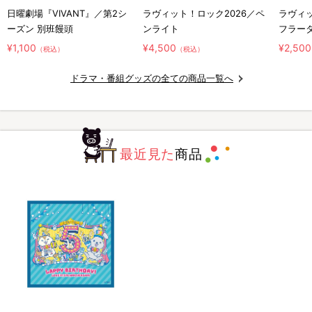
日曜劇場『VIVANT』／第2シ
ラヴィット！ロック2026／ペ
ラヴィッ
ーズン 別班饅頭
ンライト
フラー
¥1,100
¥4,500
¥2,500
（税込）
（税込）
ドラマ・番組グッズの全ての商品一覧へ
最近見た
商品