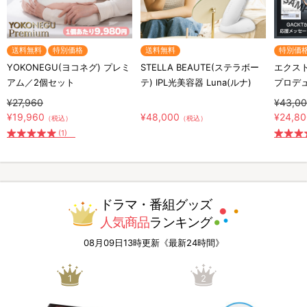
送料無料
特別価格
送料無料
特別価
YOKONEGU(ヨコネグ) プレミ
STELLA BEAUTE(ステラボー
エクスト
アム／2個セット
テ) IPL光美容器 Luna(ルナ)
プロデ
¥27,960
¥43,0
¥19,960
¥48,000
¥24,8
（税込）
（税込）
(1)
ドラマ・番組グッズ
人気商品
ランキング
08月09日13時更新《最新24時間》
1
2