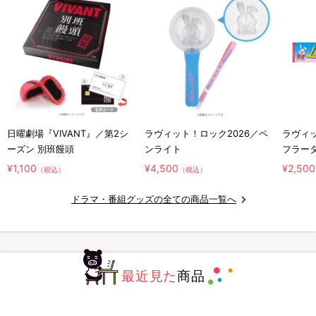
日曜劇場『VIVANT』／第2シ
ラヴィット！ロック2026／ペ
ラヴィッ
ーズン 別班饅頭
ンライト
フラー
¥1,100
¥4,500
¥2,500
（税込）
（税込）
ドラマ・番組グッズの全ての商品一覧へ
最近見た
商品