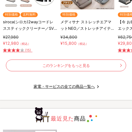
特別価格
送料無料
特別価格
特別価
siroca(シロカ)2wayコードレ
メディサナ ストレッチエアマ
【今 お
ススティッククリーナー／SV-
ットNEO／ストレッチアイテ
エックス
S281
ム
MIA-
¥27,980
¥34,800
¥62,75
ードレ
¥12,980
¥15,800
¥29,8
（税込）
（税込）
除機
(15)
このランキングをもっと見る
家電・サービスの全ての商品一覧へ
最近見た
商品