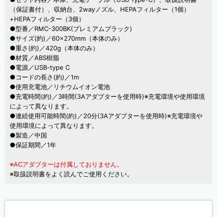
（保証書付）、収納台、2wayノズル、HEPAフィルター（1個）
+HEPAフィルター（3個）
●型番／RMC-300BK(プレミアムブラック)
●サイズ(約)／60×270mm（本体のみ）
●重さ(約)／420g（本体のみ）
●材質／ABS樹脂
●電源／USB-type C
●コードの長さ(約)／1m
●使用充電池／リチウムイオン電池
●充電時間(約)／3時間(3Aアダプターを使用時)※充電環境や使用環境
によって異なります。
●連続使用可能時間(約)／20分(3Aアダプターを使用時)※充電環境や
使用環境によって異なります。
●製造／中国
●保証期間／1年
※ACアダプターは付属しておりません。
※取扱説明書をよく読んでご使用ください。