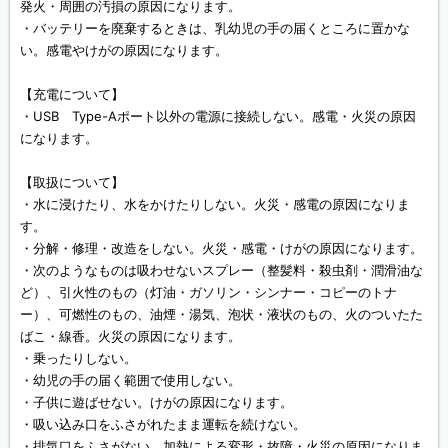
発火・周囲の汚損の原因になります。
・バッテリーを廃棄するときは、乳幼児の手の届くところに置かな
い。感電やけがの原因になります。
【充電について】
・USB Type-Aポート以外の電源に接続しない。感電・火災の原因
になります。
【取扱について】
・水に浸けたり、水をかけたりしない。火災・感電の原因になりま
す。
・分解・修理・改造をしない。火災・感電・けがの原因になります。
・次のようなものは吸わせないスプレー（整髪料・殺虫剤・潤滑油な
ど）、引火性のもの（灯油・ガソリン・シンナー・コピーのトナ
ー）、可燃性のもの、油煙・湯気、泡状・液状のもの、火のついたた
ばこ・線香。火災の原因になります。
・乗ったりしない。
・幼児の手の届く範囲で使用しない。
・子供に遊ばせない。けがの原因になります。
・吸い込み口をふさがれたまま運転を続けない。
・排気口をふさがない。加熱による変形・故障・火災の原因になりま