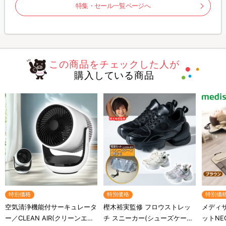
特集・セール一覧ページへ
この商品をチェックした人が
購入している商品
特別価格
特別価格
特別価
空気清浄機能付サーキュレータ
樫木裕実監修 フロウストレッ
メディ
ー／CLEAN AIR(クリーンエア
チ スニーカー(シューズケース
ットN