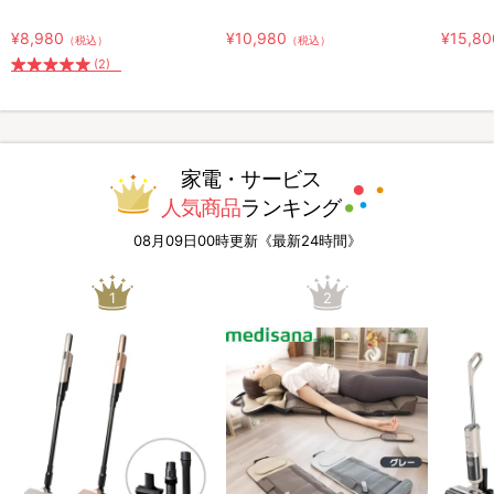
ー)
&靴ひもセット)
ム
¥8,980
¥10,980
¥15,80
（税込）
（税込）
(2)
家電・サービス
人気商品
ランキング
08月09日00時更新《最新24時間》
1
2