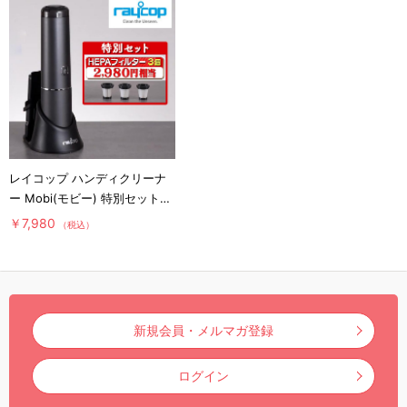
レイコップ ハンディクリーナ
ー Mobi(モビー) 特別セット／
軽量／ハンディ掃除機
￥7,980
（税込）
新規会員・メルマガ登録
ログイン