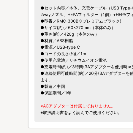
●セット内容／本体、充電ケーブル（USB Typ
2wayノズル、HEPAフィルター（1個）+HEPA
●型番／RMC-300BK(プレミアムブラック)
●サイズ(約)／60×270mm（本体のみ）
●重さ(約)／420g（本体のみ）
●材質／ABS樹脂
●電源／USB-type C
●コードの長さ(約)／1m
●使用充電池／リチウムイオン電池
●充電時間(約)／3時間(3Aアダプターを使用時
●連続使用可能時間(約)／20分(3Aアダプター
ます。
●製造／中国
●保証期間／1年
※ACアダプターは付属しておりません。
※取扱説明書をよく読んでご使用ください。