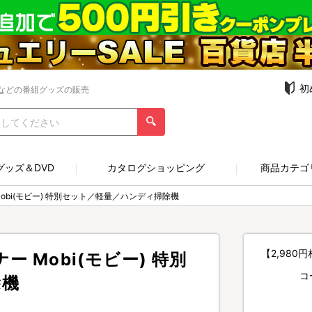
初
などの番組グッズの販売
グッズ＆DVD
カタログショッピング
商品カテゴ
obi(モビー) 特別セット／軽量／ハンディ掃除機
【2,98
 Mobi(モビー) 特別
コ
除機