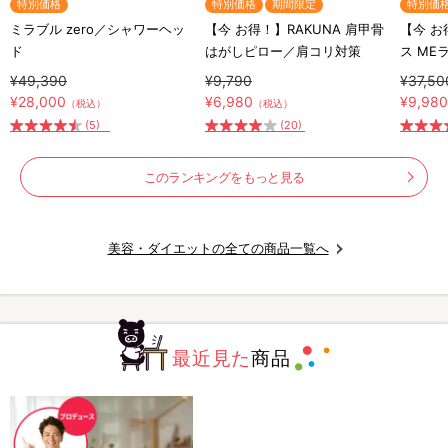
特別価格
特別価格
期間限定
特別価
ミラブル zero／シャワーヘッ
【今 お得！】RAKUNA 肩甲骨
【今 お
ド
はがしピロー／肩コリ対策
ス ME
顔器
¥49,390
¥9,790
¥37,50
¥28,000
¥6,980
¥9,98
（税込）
（税込）
(5)
(20)
このランキングをもっと見る
美容・ダイエットの全ての商品一覧へ
最近見た
商品