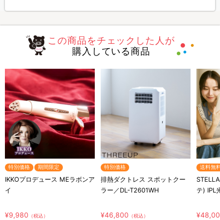
この商品をチェックした人が
購入している商品
特別価格
期間限定
特別価格
送料無
IKKOプロデュース MEラボンア
排熱ダクトレス スポットクー
STELL
イ
ラー／DL-T2601WH
テ) IP
¥9,980
¥46,800
¥48,0
（税込）
（税込）