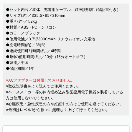
●セット内容／本体、充電用ケーブル、取扱説明書（保証書付き）
●サイズ(約)／335.5×65×310mm
●重さ(約)／1.2kg
●材質／ABS・PC・シリコン
●カラー／ブラック
●使用電池／3.7V/3000mAh リチウムイオン充電池
●充電時間(約)／3時間
●連続使用可能時間(約)／4時間
●1回の使用時間(約)／10分（15分オートオフ）
●製造／中国
●保証期間／1年
※ACアダプターは付属しておりません。
※取扱説明書をよく読んでご使用ください。
※ペースメーカー等の体内埋め込み型医療用電子機器を装着している
方は使用しないでください。
※心臓疾患・急性疾患の方や妊娠中の方はご使用を避けてください。
※最初はレベル1から徐々に無理なく上げて行ってください。