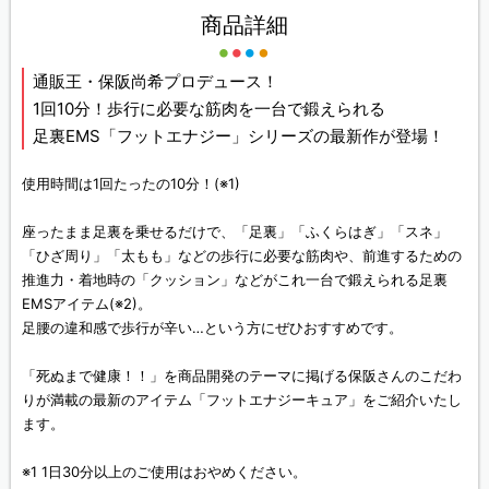
商品詳細
通販王・保阪尚希プロデュース！
1回10分！歩行に必要な筋肉を一台で鍛えられる
足裏EMS「フットエナジー」シリーズの最新作が登場！
使用時間は1回たったの10分！
(※1)
座ったまま足裏を乗せるだけで、「足裏」「ふくらはぎ」「スネ」
「ひざ周り」「太もも」などの歩行に必要な筋肉や、前進するための
推進力・着地時の「クッション」などがこれ一台で鍛えられる足裏
EMSアイテム
(※2)
。
足腰の違和感で歩行が辛い…という方にぜひおすすめです。
「死ぬまで健康！！」を商品開発のテーマに掲げる保阪さんのこだわ
りが満載の最新のアイテム「フットエナジーキュア」をご紹介いたし
ます。
※1 1日30分以上のご使用はおやめください。