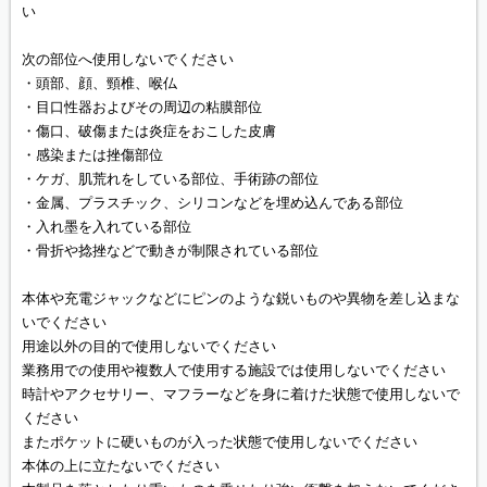
い
次の部位へ使用しないでください
・頭部、顔、頸椎、喉仏
・目口性器およびその周辺の粘膜部位
・傷口、破傷または炎症をおこした皮膚
・感染または挫傷部位
・ケガ、肌荒れをしている部位、手術跡の部位
・金属、プラスチック、シリコンなどを埋め込んである部位
・入れ墨を入れている部位
・骨折や捻挫などで動きが制限されている部位
本体や充電ジャックなどにピンのような鋭いものや異物を差し込まな
いでください
用途以外の目的で使用しないでください
業務用での使用や複数人で使用する施設では使用しないでください
時計やアクセサリー、マフラーなどを身に着けた状態で使用しないで
ください
またポケットに硬いものが入った状態で使用しないでください
本体の上に立たないでください