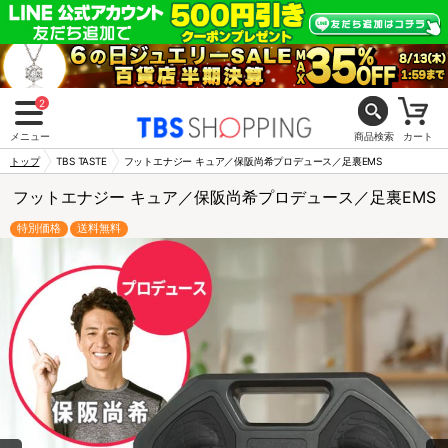
2
メニュー
商品検索
カート
トップ
TBS TASTE
フットエナジー キュア／保阪尚希プロデュース／足裏EMS
フットエナジー キュア／保阪尚希プロデュース／足裏EMS
特別価格
送料無料