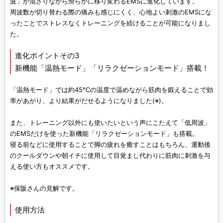
波」が混ざりながら滑らかに移り変わるEMSに進化しています。
周波数が切り替わる際の痛みも感じにくく、心地よい刺激のEMSにな
ったことでストレスなくトレーニングを続けることが可能になりまし
た。
進化ポイントその3
新機能「温熱モード」「リラクゼーションモード」搭載！
「温熱モード」では約45℃の温度で温めながら筋肉を鍛えることで効
率があがり、より結果がだせるようになりました
(※)
。
また、トレーニング以外にも使いたいという声にこたえて「低周波」
のEMSだけを使った新機能「リラクゼーションモード」も搭載。
寝る前などに使用することで脚の疲れを癒すことはもちろん、運動後
のクールダウンや朝イチに使用して目覚まし代わりに筋肉に刺激を与
える使い方もオススメです。
※保阪さんの見解です。
使用方法