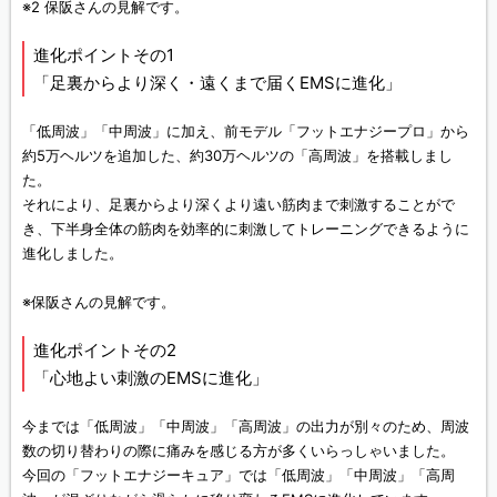
※2 保阪さんの見解です。
進化ポイントその1
「足裏からより深く・遠くまで届くEMSに進化」
「低周波」「中周波」に加え、前モデル「フットエナジープロ」から
約5万ヘルツを追加した、約30万ヘルツの「高周波」を搭載しまし
た。
それにより、足裏からより深くより遠い筋肉まで刺激することがで
き、下半身全体の筋肉を効率的に刺激してトレーニングできるように
進化しました。
※保阪さんの見解です。
進化ポイントその2
「心地よい刺激のEMSに進化」
今までは「低周波」「中周波」「高周波」の出力が別々のため、周波
数の切り替わりの際に痛みを感じる方が多くいらっしゃいました。
今回の「フットエナジーキュア」では「低周波」「中周波」「高周