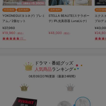
特別価格
送料無料
送料無料
特別価
YOKONEGU(ヨコネグ) プレミ
STELLA BEAUTE(ステラボー
エクスト
アム／2個セット
テ) IPL光美容器 Luna(ルナ)
プロデ
¥27,960
¥43,0
¥19,960
¥48,000
¥24,8
（税込）
（税込）
(1)
ドラマ・番組グッズ
人気商品
ランキング
08月09日07時更新《最新24時間》
1
2