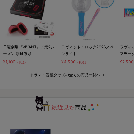
日曜劇場『VIVANT』／第2シ
ラヴィット！ロック2026／ペ
ラヴィッ
ーズン 別班饅頭
ンライト
フラー
¥1,100
¥4,500
¥2,500
（税込）
（税込）
ドラマ・番組グッズの全ての商品一覧へ
最近見た
商品