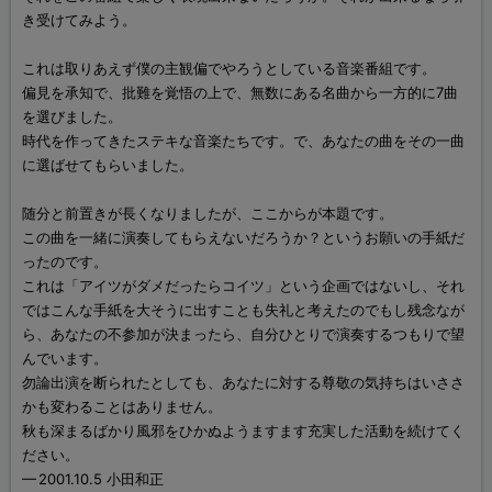
き受けてみよう。
これは取りあえず僕の主観偏でやろうとしている音楽番組です。
偏見を承知で、批難を覚悟の上で、無数にある名曲から一方的に7曲
を選びました。
時代を作ってきたステキな音楽たちです。で、あなたの曲をその一曲
に選ばせてもらいました。
随分と前置きが長くなりましたが、ここからが本題です。
この曲を一緒に演奏してもらえないだろうか？というお願いの手紙だ
ったのです。
これは「アイツがダメだったらコイツ」という企画ではないし、それ
ではこんな手紙を大そうに出すことも失礼と考えたのでもし残念なが
ら、あなたの不参加が決まったら、自分ひとりで演奏するつもりで望
んでいます。
勿論出演を断られたとしても、あなたに対する尊敬の気持ちはいささ
かも変わることはありません。
秋も深まるばかり風邪をひかぬようますます充実した活動を続けてく
ださい。
— 2001.10.5 小田和正