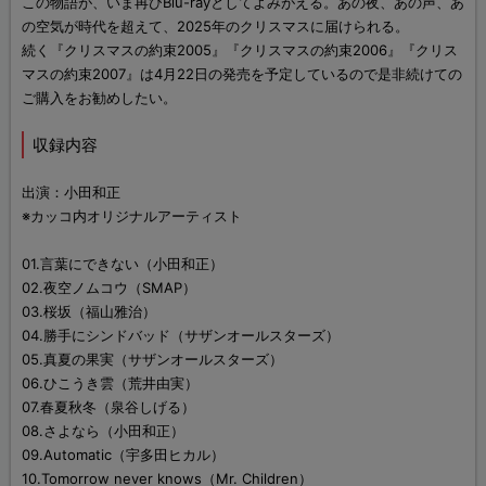
この物語が、いま再びBlu-rayとしてよみがえる。あの夜、あの声、あ
の空気が時代を超えて、2025年のクリスマスに届けられる。
続く『クリスマスの約束2005』『クリスマスの約束2006』『クリス
マスの約束2007』は4月22日の発売を予定しているので是非続けての
ご購入をお勧めしたい。
収録内容
出演：小田和正
※カッコ内オリジナルアーティスト
01.言葉にできない（小田和正）
02.夜空ノムコウ（SMAP）
03.桜坂（福山雅治）
04.勝手にシンドバッド（サザンオールスターズ）
05.真夏の果実（サザンオールスターズ）
06.ひこうき雲（荒井由実）
07.春夏秋冬（泉谷しげる）
08.さよなら（小田和正）
09.Automatic（宇多田ヒカル）
10.Tomorrow never knows（Mr. Children）