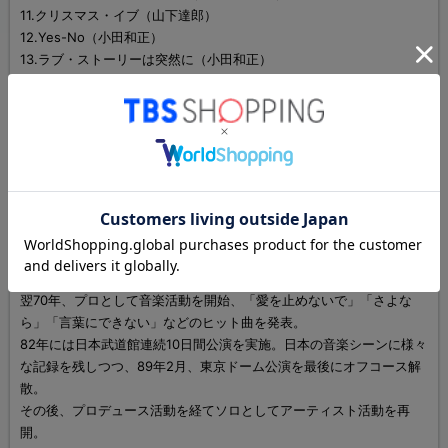
11.クリスマス・イブ（山下達郎）
12.Yes-No（小田和正）
13.ラブ・ストーリーは突然に（小田和正）
14.君住む街へ（小田和正）
15.この日のこと（小田和正）
PROFILE
小田 和正 （おだ かずまさ）
1947年9月20日生 神奈川県横浜市出身 東北大学工学部、早稲田大
学理工学部建築科修士課程卒業
1969年オフコース結成。
翌70年、プロとして音楽活動を開始、「愛を止めないで」「さよな
ら」「言葉にできない」などのヒット曲を発表。
82年には日本武道館連続10日間公演を実施。日本の音楽シーンに様々
な記録を残しつつ、89年2月、東京ドーム公演を最後にオフコース解
散。
その後、プロデュース活動を経てソロとしてアーティスト活動を再
開。