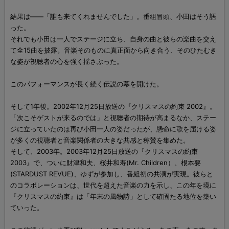
結果は――「誰も来てくれませんでした」。番組冒頭、小田はそう語
った。
それでも小田は一人でステージに立ち、自身の曲と彼らの楽曲を交え
て全15曲を披露。音楽そのものに真正面から向き合う、そのひたむき
な姿が視聴者の心を強く揺さぶった。
このパフォーマンスが長く続く伝説の幕を開けた。
そして1年後。2002年12月25日放送の『クリスマスの約束 2002』。
「次こそゲストが来るのでは」と視聴者の期待が高まるなか、ステー
ジに立っていたのは再び小田一人の姿だったが、懸命に歌を届ける姿
が多くの視聴者と音楽関係者の大きな共感と称賛を集めた。
そして、2003年。2003年12月25日放送の『クリスマスの約束
2003』で、ついに財津和夫、桜井和寿(Mr. Children）、根本要
(STARDUST REVUE)、ゆずが参加し、番組初の共演が実現。彼らと
のコラボレーションは、世代を超えた音楽の力を示し、この年を境に
『クリスマスの約束』は「年末の風物詩」として確固たる地位を築い
ていった。