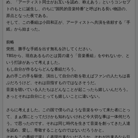
め、「アーティスト同士がお互いを認め、称えあう」というコンセプ
トのもとに誕生し、のちに“国民的音楽特番”と呼ばれる長い物語の、
原点となった夜である。
そして、この番組は小田和正が、アーティストへ共演を依頼する「手
紙」から始まった。
前略
突然、勝手な手紙を出す無礼を許してください。
TBSから、現在あるものとは質の違う「音楽番組」をやれないか、と
いう打診があって考えました。
もし自分が作るならどんな番組だろう。
あの手この手を駆使、演出して自分の歌を歌えばファンの人たちは喜
ぶだろうけど、それは目指すものではなさそうだ。
音楽を聴いている人たちはどんなことが起こったら嬉しいんだろう。
きっとそれは自分にとっても嬉しいことに違いない。
さらに考えました。この国で僕らのような音楽をやって来た者にとっ
て、まぁ僕にとってだけかも知れないけれど今大切な事は一体何だろ
う。で思ったのです。それは同じ時代を生きて音楽を創ってきた人達
を認め、愛し、尊敬することなのではないだろうかと。
それをこの番組で楽しく表現出来ないだろうか。それが出来るなら引