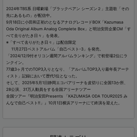
2024年TBS系 日曜劇場「ブラックペアン シーズン２」主題歌「その
先にあるもの」が配信中。
9月18日に小田和正初のとなるアナログレコードBOX「Kazumasa
Oda Original Album Analog Complete Box」と明治安田企業CM「す
べて去りがたき日々」を発表。
※「すべて去りがたき日々」は配信限定
11月27日ベストアルバム「自己ベスト-3」を発売。
「2024/12/9付オリコン週間アルバムランキング」で初登場2位にラ
ンクイン。
77歳3ヶ月でのTOP3入りとなり、「アルバムTOP3入り最年長アーテ
ィスト」記録において歴代1位となった。
そして、2025年5月1日静岡エコパアリーナを皮切りに全国13か所、
28公演、31万人動員をする全国アリーナツアー
全国ツアー『明治安田Presents 「KAZUMASA ODA TOUR2025 み
んなで自己ベスト!!」』10月1日横浜アリーナにて終演を迎えた。