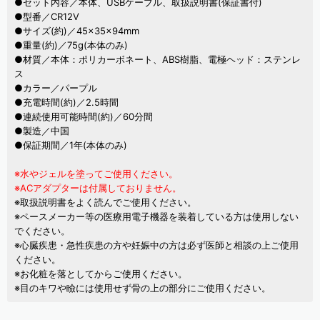
●セット内容／本体、USBケーブル、取扱説明書(保証書付)
●型番／CR12V
●サイズ(約)／45×35×94mm
●重量(約)／75g(本体のみ)
●材質／本体：ポリカーボネート、ABS樹脂、電極ヘッド：ステンレ
ス
●カラー／パープル
●充電時間(約)／2.5時間
●連続使用可能時間(約)／60分間
●製造／中国
●保証期間／1年(本体のみ)
※水やジェルを塗ってご使用ください。
※ACアダプターは付属しておりません。
※取扱説明書をよく読んでご使用ください。
※ペースメーカー等の医療用電子機器を装着している方は使用しない
でください。
※心臓疾患・急性疾患の方や妊娠中の方は必ず医師と相談の上ご使用
ください。
※お化粧を落としてからご使用ください。
※目のキワや瞼には使用せず骨の上の部分にご使用ください。