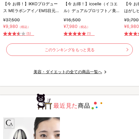
【今 お得！】IKKOプロデュー
【今 お得！】icoelle（イコエ
【今 お
ス MEラボンアイ／EMS目元美
ル）デュアルプロリフト／美顔
はがし
顔器
器
¥37,500
¥16,500
¥9,790
¥9,980
¥7,980
¥6,98
（税込）
（税込）
(5)
(1)
このランキングをもっと見る
美容・ダイエットの全ての商品一覧へ
最近見た
商品