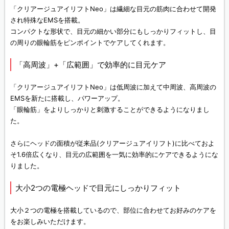
「クリアージュアイリフトNeo」は繊細な目元の筋肉に合わせて開発
され特殊なEMSを搭載。
コンパクトな形状で、目元の細かい部分にもしっかりフィットし、目
の周りの眼輪筋をピンポイントでケアしてくれます。
「高周波」+「広範囲」で効率的に目元ケア
「クリアージュアイリフトNeo」は低周波に加えて中周波、高周波の
EMSを新たに搭載し、パワーアップ。
「眼輪筋」をよりしっかりと刺激することができるようになりまし
た。
さらにヘッドの面積が従来品(クリアージュアイリフト)に比べておよ
そ1.6倍広くなり、目元の広範囲を一気に効率的にケアできるようにな
りました。
大小2つの電極ヘッドで目元にしっかりフィット
大小２つの電極を搭載しているので、部位に合わせてお好みのケアを
をお楽しみいただけます。