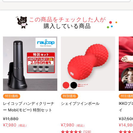
この商品をチェックした人が
購入している商品
特別価格
特別価格
特別価
レイコップ ハンディクリーナ
シェイプツインボール
IKKO
ー Mobi(モビー) 特別セット
イ
¥11,880
¥37,50
¥7,980
¥7,980
¥14,98
（税込）
（税込）
(128)