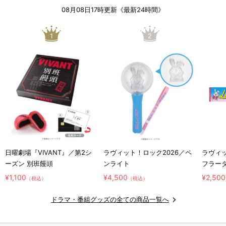
08月08日17時更新《最新24時間》
1
2
日曜劇場『VIVANT』／第2シ
ラヴィット！ロック2026／ペ
ラヴィッ
ーズン 別班饅頭
ンライト
フラー
¥1,100
¥4,500
¥2,500
（税込）
（税込）
ドラマ・番組グッズの全ての商品一覧へ