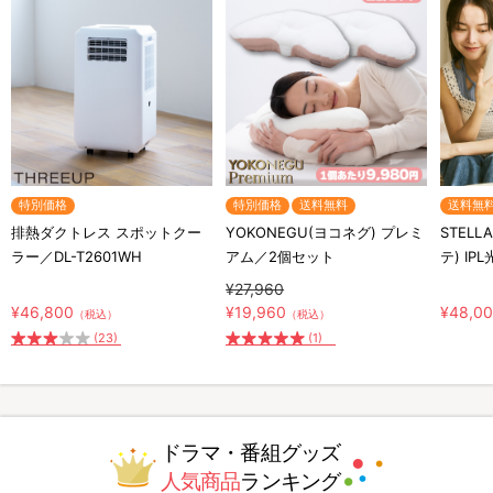
特別価格
特別価格
送料無料
送料無
排熱ダクトレス スポットクー
YOKONEGU(ヨコネグ) プレミ
STELL
ラー／DL-T2601WH
アム／2個セット
テ) IP
¥27,960
¥46,800
¥19,960
¥48,0
（税込）
（税込）
(23)
(1)
ドラマ・番組グッズ
人気商品
ランキング