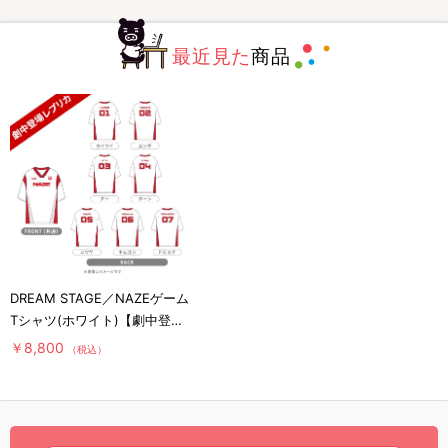
最近見た
商品
DREAM STAGE／NAZEゲーム
Tシャツ(ホワイト)【劇中登場
レプリカ】
￥8,800
（税込）