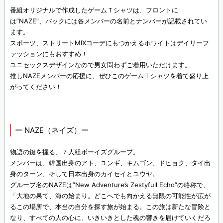
番組オリジナルで作成したゲームＴシャツは、フロントに
は”NAZE”、バックには各メンバーの名前とナンバーが記載されてい
ます。
スポーツ、ストリートMIXコーデにもつかえるホワイトはデイリーフ
ァッションにもおすすめ！
ユニセックスデザインなので男女問わずご着用いただけます。
推しNAZEメンバーの応援に、ぜひこのゲームＴシャツを着て盛り上
がってください！
ー NAZE（ネイズ）ー
物語の鍵を握る、７人組ボーイズグループ。
メンバーは、韓国出身のアト、ユンギ、キムゴン、ドヒョク、タイ出
身のターン、そして日本出身のカイセイとユウヤ。
グループ名のNAZEは”New Adventure’s Zestyfull Echo”の略称で、
「大地の果て、海の始まり。どこへでも向かえる無限の可能性が広が
るこの場所で、本当の自分を探す旅が始まる。この旅は新たな冒険と
なり、すべての人の心に、いきいきとした魂の響きを届けていくだろ